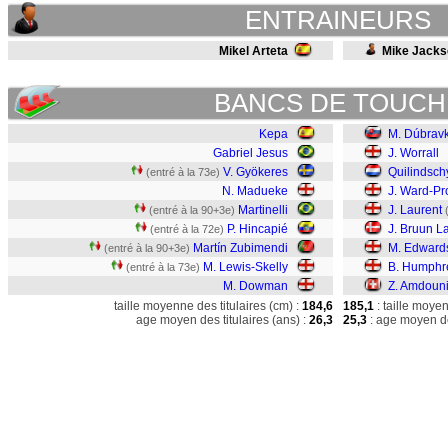
ENTRAINEURS
Mikel Arteta
Mike Jacks
BANCS DE TOUCH
Kepa
M. Dúbrav
Gabriel Jesus
J. Worrall
V. Gyökeres
Quilindsch
(entré à la 73e)
N. Madueke
J. Ward-P
Martinelli
J. Laurent
(entré à la 90+3e)
P. Hincapié
J. Bruun L
(entré à la 72e)
Martín Zubimendi
M. Edward
(entré à la 90+3e)
M. Lewis-Skelly
B. Humphr
(entré à la 73e)
M. Dowman
Z. Amdoun
taille moyenne des titulaires (cm) :
184,6
185,1
: taille moye
age moyen des titulaires (ans) :
26,3
25,3
: age moyen de