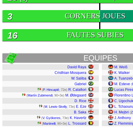
3
CORNERS JOUES
16
FAUTES SUBIES
EQUIPES
David Raya
M. Weiß
Cristhian Mosquera
K. Walker
W. Saliba
A. Tuanzeb
Gabriel
M. Esteve
(
R. Calafiori
Lucas Pire
(
P. Hincapié
, 72e)
M. Ødegaard
Florentino 
(
Martín Zubimendi
, 90+3e)
D. Rice
C. Ugochu
E. Eze
L. Tchaoun
(
M. Lewis-Skelly
, 73e)
B. Saka
H. Mejbri
(
Z
K. Havertz
J. Anthony
(
V. Gyökeres
, 73e)
L. Trossard
Z. Flemmin
(
Martinelli
, 90+3e)