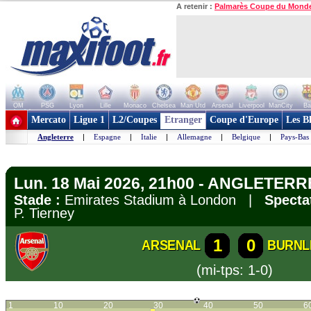
A retenir :
Palmarès Coupe du Mond
OM
PSG
Lyon
Lille
Monaco
Chelsea
Man Utd
Arsenal
Liverpool
ManCity
Ba
+ de clubs
Mercato
Ligue 1
L2/Coupes
Etranger
Coupe d'Europe
Les B
Angleterre
|
Espagne
|
Italie
|
Allemagne
|
Belgique
|
Pays-Bas
Lun. 18 Mai 2026, 21h00 - ANGLETERRE
Stade :
Emirates Stadium à London |
Specta
P. Tierney
1
0
ARSENAL
BURNL
(mi-tps: 1-0)
1
10
20
30
40
50
6