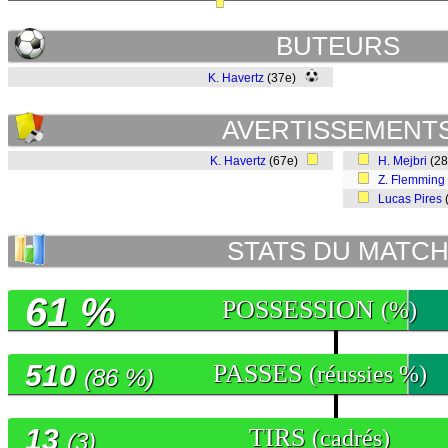
BUTEURS
K. Havertz
(37e)
AVERTISSEMENT
K. Havertz
(67e)
H. Mejbri
(2
Z. Flemming
Lucas Pires
STATS DU MATC
61 %
POSSESSION
(%)
510
PASSES
(réussies %)
(86 %)
13
TIRS
(cadrés)
(3)