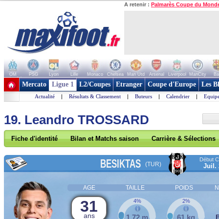
A retenir :
Palmarès Coupe du Mond
OM
PSG
Lyon
Lille
Monaco
Chelsea
Man Utd
Arsenal
Liverpool
ManCity
Ba
+ de clubs
Mercato
Ligue 1
L2/Coupes
Etranger
Coupe d'Europe
Les B
Actualité
|
Résultats & Classement
|
Buteurs
|
Calendrier
|
Equipe
19. Leandro TROSSARD
Fiche d'identité
Bilan et Matchs saison
Carrière & Sélections
Début Co
BESIKTAS
(TUR)
Juil.
AGE
TAILLE
POIDS
N
31
4%
2%
ans
1,72 m
61 kg