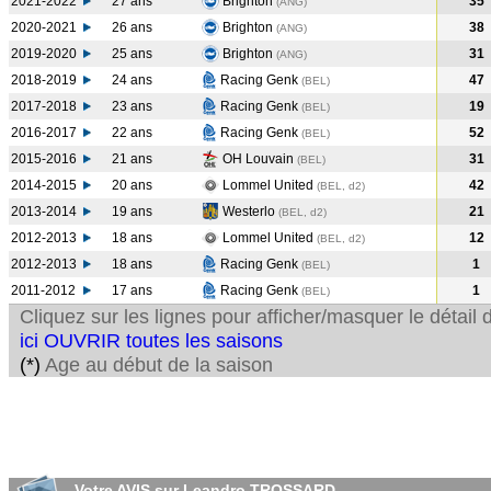
2021-2022
27 ans
Brighton
35
(ANG
)
2020-2021
26 ans
Brighton
38
(ANG
)
2019-2020
25 ans
Brighton
31
(ANG
)
2018-2019
24 ans
Racing Genk
47
(BEL
)
2017-2018
23 ans
Racing Genk
19
(BEL
)
2016-2017
22 ans
Racing Genk
52
(BEL
)
2015-2016
21 ans
OH Louvain
31
(BEL
)
2014-2015
20 ans
Lommel United
42
(BEL, d2)
2013-2014
19 ans
Westerlo
21
(BEL, d2)
2012-2013
18 ans
Lommel United
12
(BEL, d2)
2012-2013
18 ans
Racing Genk
1
(BEL
)
2011-2012
17 ans
Racing Genk
1
(BEL
)
Cliquez sur les lignes pour afficher/masquer le détai
ici OUVRIR toutes les saisons
(*)
Age au début de la saison
Votre AVIS sur Leandro TROSSARD