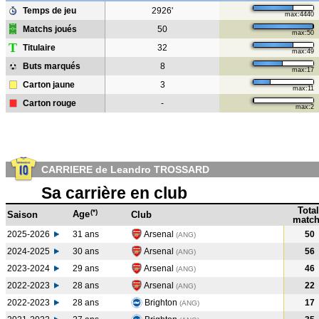
Temps de jeu
2926'
max:4440
Matchs joués
50
max:50
T
Titulaire
32
max:49
Buts marqués
8
max:17
Carton jaune
3
max:11
Carton rouge
-
max:2
CARRIERE de Leandro TROSSARD
Sa carrière en club
Total
(*)
Age
Saison
Club
match
2025-2026
31 ans
Arsenal
50
(ANG)
2024-2025
30 ans
Arsenal
56
(ANG
)
2023-2024
29 ans
Arsenal
46
(ANG
)
2022-2023
28 ans
Arsenal
22
(ANG
)
2022-2023
28 ans
Brighton
17
(ANG
)