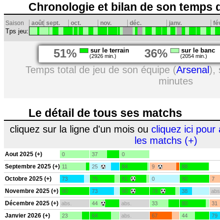
Chronologie et bilan de son temps 
Saison
août
sept.
oct.
nov.
déc.
janv.
fé
Tps jeu:
51%
sur le terrain
36%
sur le banc
(2926 min.)
(2054 min.)
Temps total de jeu de son équipe (
Arsenal
),
minutes
Le détail de tous ses matchs
cliquez sur la ligne d'un mois ou
cliquez ici pour 
les matchs (+)
Aout 2025 (+)
0
37
0
Septembre 2025 (+)
11
25
84
9
88
Octobre 2025 (+)
73
75
81
0
90
7
Novembre 2025 (+)
90
73
90
78
38
abs
Décembre 2025 (+)
abs.
44
abs.
33
80
31
Janvier 2026 (+)
23
64
abs.
67
44
79