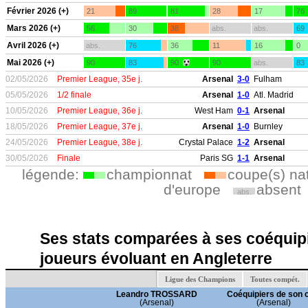
Février 2026 (+)
21
89
81
28
17
76
Mars 2026 (+)
56
30
38
abs.
abs.
69
Avril 2026 (+)
abs.
76
36
11
16
0
Mai 2026 (+)
90
83
90
90
abs.
83
02/05/2026
Premier League, 35e j.
Arsenal
3-0
Fulham
05/05/2026
1/2 finale
Arsenal
1-0
Atl. Madrid
10/05/2026
Premier League, 36e j.
West Ham
0-1
Arsenal
18/05/2026
Premier League, 37e j.
Arsenal
1-0
Burnley
24/05/2026
Premier League, 38e j.
Crystal Palace
1-2
Arsenal
30/05/2026
Finale
Paris SG
1-1
Arsenal
légende:
championnat
coupe(s) na
d'europe
absent
abs.
Ses stats comparées à ses coéquipi
joueurs évoluant en Angleterre
Ligue des Champions
Toutes compét.
Leandro TROSSARD
Coéquipiers de son 
(Arsenal)
(Arsenal)