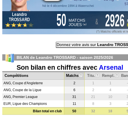
57
Né le 4 décembre 1994 à Waterschei
50
2926
Leandro
&
TROSSARD
MATCHS
JOUES
*
(
)
(*) Matchs officiels e
Donnez votre avis sur
Leandro TROS
BILAN de Leandro TROSSARD - saison
2025/2026
Son bilan en chiffres avec
Arsenal
Compétitions
Matchs
Titu.
Rempl.
Ban
?
?
?
ANG, Coupe d'Angleterre
2
1
1
-
ANG, Coupe de la Ligue
6
2
4
-
ANG, Premier League
31
21
10
EUR, Ligue des Champions
11
8
3
Bilan total en club
50
32
18