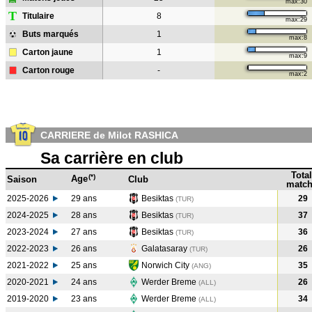
max:30
T
Titulaire
8
max:29
Buts marqués
1
max:8
Carton jaune
1
max:9
Carton rouge
-
max:2
CARRIERE de Milot RASHICA
Sa carrière en club
Total
(*)
Age
Saison
Club
match
2025-2026
29 ans
Besiktas
29
(TUR)
2024-2025
28 ans
Besiktas
37
(TUR
)
2023-2024
27 ans
Besiktas
36
(TUR
)
2022-2023
26 ans
Galatasaray
26
(TUR
)
2021-2022
25 ans
Norwich City
35
(ANG
)
2020-2021
24 ans
Werder Breme
26
(ALL
)
2019-2020
23 ans
Werder Breme
34
(ALL
)