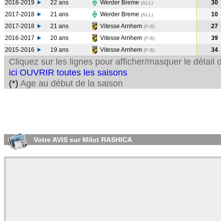
2018-2019
22 ans
Werder Breme
30
(ALL
)
2017-2018
21 ans
Werder Breme
10
(ALL
)
2017-2018
21 ans
Vitesse Arnhem
27
(P-B
)
2016-2017
20 ans
Vitesse Arnhem
39
(P-B
)
2015-2016
19 ans
Vitesse Arnhem
34
(P-B
)
Cliquez sur les lignes pour afficher/masquer le détai
ici OUVRIR toutes les saisons
(*)
Age au début de la saison
Votre AVIS sur Milot RASHICA