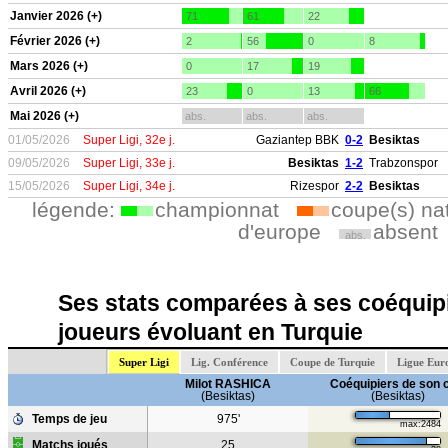
Janvier 2026 (+)
71
61
22
Février 2026 (+)
2
56
0
8
Mars 2026 (+)
0
17
19
Avril 2026 (+)
23
0
13
66
Mai 2026 (+)
abs.
abs.
abs.
01/05/2026
Super Ligi, 32e j.
Gaziantep BBK
0-2
Besiktas
09/05/2026
Super Ligi, 33e j.
Besiktas
1-2
Trabzonspor
15/05/2026
Super Ligi, 34e j.
Rizespor
2-2
Besiktas
légende:
championnat
coupe(s) na
d'europe
absent
abs.
Ses stats comparées à ses coéquipi
joueurs évoluant en Turquie
Super Ligi
Lig. Conférence
Coupe de Turquie
Ligue Eur
Milot RASHICA
Coéquipiers de son 
(Besiktas)
(Besiktas)
Temps de jeu
975'
max:2484
Matchs joués
25