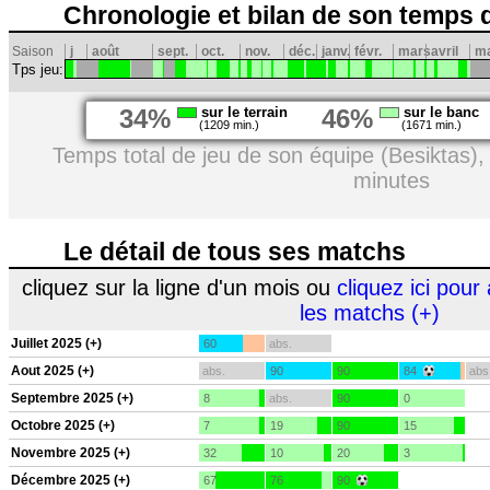
Chronologie et bilan de son temps 
Saison
j
août
sept.
oct.
nov.
déc.
janv.
févr.
mars
avril
ma
Tps jeu:
34%
sur le terrain
46%
sur le banc
(1209 min.)
(1671 min.)
Temps total de jeu de son équipe (Besiktas)
minutes
Le détail de tous ses matchs
cliquez sur la ligne d'un mois ou
cliquez ici pour 
les matchs (+)
Juillet 2025 (+)
60
abs.
Aout 2025 (+)
abs.
90
90
84
abs
Septembre 2025 (+)
8
abs.
90
0
Octobre 2025 (+)
7
19
90
15
Novembre 2025 (+)
32
10
20
3
Décembre 2025 (+)
67
76
90