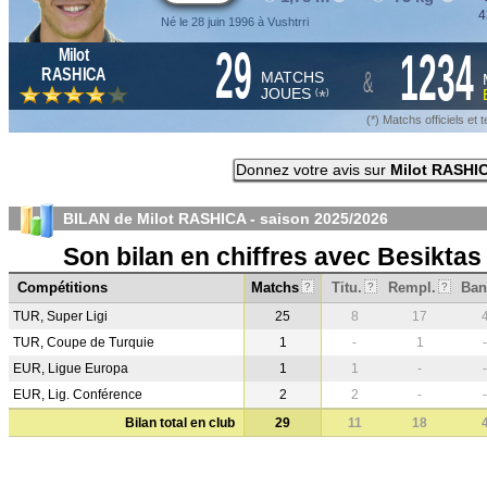
4
Né le 28 juin 1996 à Vushtrri
29
1234
Milot
&
RASHICA
MATCHS
JOUES
*
(
)
(*) Matchs officiels e
Donnez votre avis sur
Milot RASHI
BILAN de Milot RASHICA - saison
2025/2026
Son bilan en chiffres avec Besiktas
Compétitions
Matchs
Titu.
Rempl.
Ban
?
?
?
TUR, Super Ligi
25
8
17
TUR, Coupe de Turquie
1
-
1
-
EUR, Ligue Europa
1
1
-
-
EUR, Lig. Conférence
2
2
-
-
Bilan total en club
29
11
18