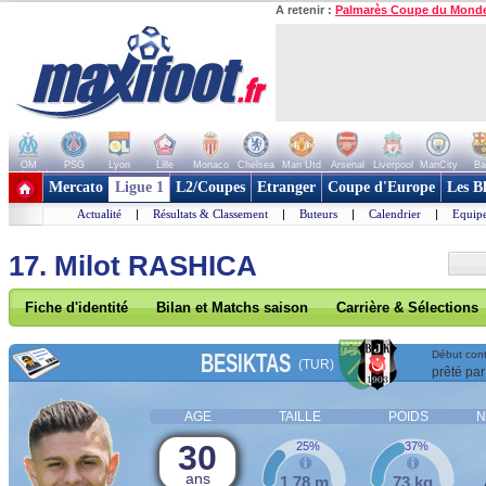
A retenir :
Palmarès Coupe du Mond
OM
PSG
Lyon
Lille
Monaco
Chelsea
Man Utd
Arsenal
Liverpool
ManCity
Ba
+ de clubs
Mercato
Ligue 1
L2/Coupes
Etranger
Coupe d'Europe
Les B
Actualité
|
Résultats & Classement
|
Buteurs
|
Calendrier
|
Equipe
17. Milot RASHICA
Fiche d'identité
Bilan et Matchs saison
Carrière & Sélections
BESIKTAS
Début cont
(TUR)
prêté par
AGE
TAILLE
POIDS
N
30
25%
37%
ans
1,78 m
73 kg