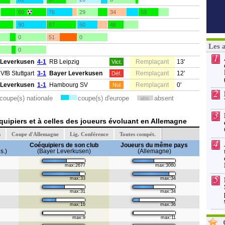
90
76
29
34
59
90
87
60
46
0
51
0
Les 
0
1
 Leverkusen
4-1
RB Leipzig
Remplaçant
13'
Vict.
VfB Stuttgart
3-1
Bayer Leverkusen
Remplaçant
12'
Déf.
 Leverkusen
1-1
Hambourg SV
Remplaçant
0'
Nul
2
coupe(s) nationale
coupe(s) d'europe
absent
abs.
3
uipiers et à celles des joueurs évoluant en Allemagne
s
Coupe d'Allemagne
Lig. Conférence
Toutes compét.
4
Coéquipiers de son club
Joueurs du même pays
s.)
(Bayer Leverkusen)
(Allemagne)
max:2677
max:3060
5
max:33
max:34
max:31
max:34
max:16
max:36
max:9
max:11