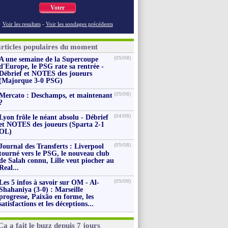
Voter
Voir les resultats
-
Voir les sondages précédents
articles populaires du moment
(05/08)
A une semaine de la Supercoupe
d'Europe, le PSG rate sa rentrée -
Débrief et NOTES des joueurs
(Majorque 3-0 PSG)
(05/08)
Mercato : Deschamps, et maintenant
?
(04/08)
Lyon frôle le néant absolu - Débrief
et NOTES des joueurs (Sparta 2-1
OL)
(05/08)
Journal des Transferts : Liverpool
tourné vers le PSG, le nouveau club
de Salah connu, Lille veut piocher au
Real...
(05/08)
Les 5 infos à savoir sur OM - Al-
Shahaniya (3-0) : Marseille
progresse, Paixão en forme, les
satisfactions et les déceptions...
Ça a fait le buzz depuis 7 jours