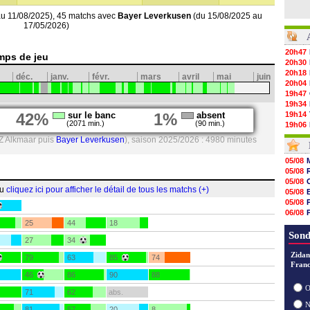
u 11/08/2025), 45 matchs avec
Bayer Leverkusen
(du 15/08/2025 au
17/05/2026)
20h47
mps de jeu
20h30
20h18
déc.
janv.
févr.
mars
avril
mai
juin
20h04
19h47
19h34
42%
sur le banc
1%
absent
19h14
(2071 min.)
(90 min.)
19h06
18h50
AZ Alkmaar puis
Bayer Leverkusen
), saison 2025/2026 : 4980 minutes
18h30
18h20
05/08
17h58
05/08
17h47
05/08
17h34
ou
cliquez ici pour afficher le détail de tous les matchs (+)
05/08
17h22
05/08
17h10
06/08
16h59
25
44
18
06/08
16h53
05/08
Sond
16h45
27
34
16h34
Zidan
79
63
85
74
16h21
Franc
16h04
46
86
90
88
15h50
O
15h40
71
62
abs.
81
57
20
8