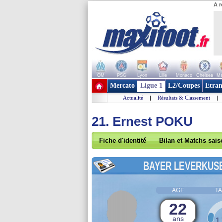
A r
OM
PSG
Lyon
Lille
Monaco
Chelsea
Ma
+ de clubs
Mercato
Ligue 1
L2/Coupes
Etran
Actualité
|
Résultats & Classement
|
21. Ernest POKU
Fiche d'identité
Bilan et Matchs sai
BAYER LEVERKUS
AGE
TA
22
ans
1