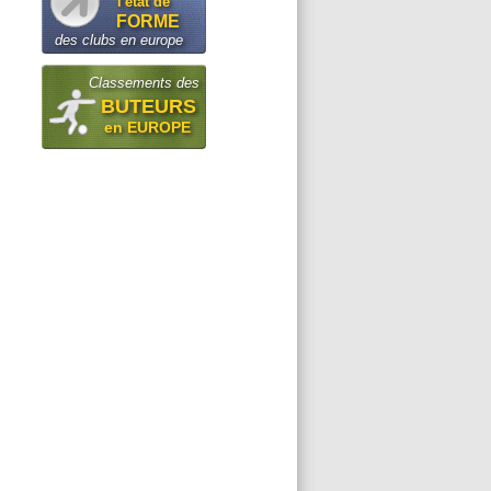
l'état de
FORME
des clubs en europe
Classements des
BUTEURS
en EUROPE