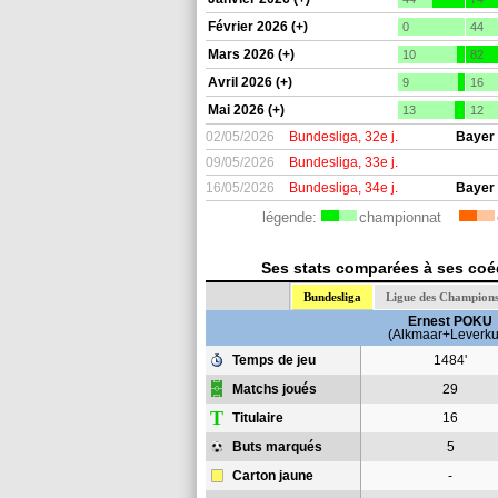
Février 2026 (+)
0
44
Mars 2026 (+)
10
82
Avril 2026 (+)
9
16
Mai 2026 (+)
13
12
02/05/2026
Bundesliga, 32e j.
Bayer
09/05/2026
Bundesliga, 33e j.
16/05/2026
Bundesliga, 34e j.
Bayer
légende:
championnat
Ses stats comparées à ses coéq
Bundesliga
Ligue des Champion
Ernest POKU
(Alkmaar+Leverku
Temps de jeu
1484'
Matchs joués
29
T
Titulaire
16
Buts marqués
5
Carton jaune
-