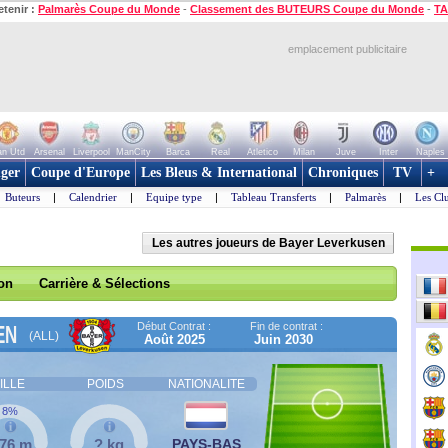
etenir :
Palmarès Coupe du Monde
-
Classement des BUTEURS Coupe du Monde
-
TA
emplacement publicitaire
n Utd
Arsenal
Liverpool
ManCity
Barca
Real
Atletico
Milan
Juve
Inter
Naples
ger
Coupe d'Europe
Les Bleus & International
Chroniques
TV
+
Buteurs
|
Calendrier
|
Equipe type
|
Tableau Transferts
|
Palmarès
|
Les Cl
Les autres joueurs de Bayer Leverkusen
son
Carrière & Sélections
Début Contrat :
Fin de contrat :
EN
(ALL)
Août 2025
Juin 2030
ILLE
POIDS
NATIONALITE
8%
,76 m
? kg
PAYS-BAS