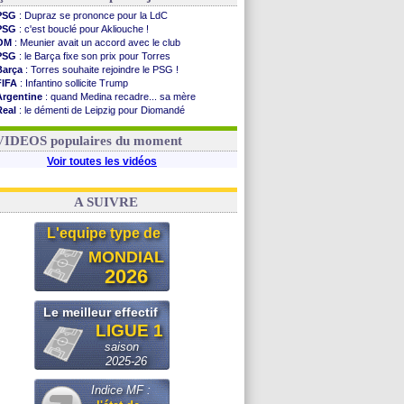
PSG
: Dupraz se prononce pour la LdC
PSG
: c'est bouclé pour Akliouche !
OM
: Meunier avait un accord avec le club
PSG
: le Barça fixe son prix pour Torres
Barça
: Torres souhaite rejoindre le PSG !
FIFA
: Infantino sollicite Trump
Argentine
: quand Medina recadre... sa mère
Real
: le démenti de Leipzig pour Diomandé
OM
: Paixão attire un 2e club anglais
FIFA
: le conseiller d'Infantino démissionne !
VIDEOS populaires du moment
Voir toutes les vidéos
A SUIVRE
L'equipe type de
MONDIAL
2026
Le meilleur effectif
LIGUE 1
saison
2025-26
Indice MF :