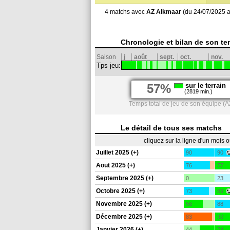
4 matchs avec
AZ Alkmaar
(du 24/07/2025 a
Chronologie et bilan de son te
Saison
j
août
sept.
oct.
nov.
Tps jeu:
57%
sur le terrain
(2819 min.)
Temps total de jeu de son équipe (
Le détail de tous ses matchs
cliquez sur la ligne d'un mois 
Juillet 2025 (+)
90
90
Aout 2025 (+)
76
77
Septembre 2025 (+)
0
23
Octobre 2025 (+)
73
89
Novembre 2025 (+)
56
88
Décembre 2025 (+)
83
90
Janvier 2026 (+)
44
74