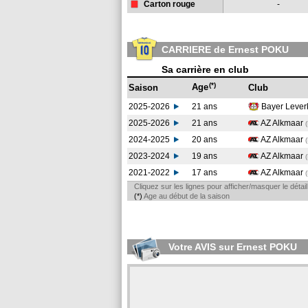
Carton rouge
-
CARRIERE de Ernest POKU
Sa carrière en club
(*)
Age
Saison
Club
2025-2026
21 ans
Bayer Leve
2025-2026
21 ans
AZ Alkmaar
2024-2025
20 ans
AZ Alkmaar
2023-2024
19 ans
AZ Alkmaar
2021-2022
17 ans
AZ Alkmaar
Cliquez sur les lignes pour afficher/masquer le déta
(*)
Age au début de la saison
Votre AVIS sur Ernest POKU