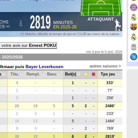
2819
ATTAQUANT
&
CHS
MINUTES
ES
EN
2025-26
*
(
)
(*) Matchs officiels et temps de jeu en CLUB au cours de la saison
votre avis sur
Ernest POKU
mis à jour le 6 aoû. 2026
n
2025/2026
autres saisons >
Alkmaar puis
Bayer Leverkusen
s
Titu.
Rempl.
Banc
But(s)
Tps jeu
?
?
?
?
?
?
4
-
-
1
-
-
333'
1
-
-
-
-
-
77'
3
-
-
1
-
-
256'
26
19
5
5
2
-
2486'
1
3
1
-
-
-
233'
16
13
4
5
-
-
1484'
9
3
-
-
2
-
769'
30
19
5
6
2
-
2819'