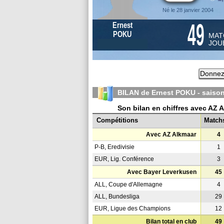
Né le 28 janvier 2004
49
Ernest
POKU
MAT
JOU
Donnez 
BILAN de Ernest POKU - saiso
Son bilan en chiffres avec AZ 
Compétitions
Match
Avec AZ Alkmaar
4
P-B, Eredivisie
1
EUR, Lig. Conférence
3
Avec Bayer Leverkusen
45
ALL, Coupe d'Allemagne
4
ALL, Bundesliga
29
EUR, Ligue des Champions
12
Bilan total en club
49