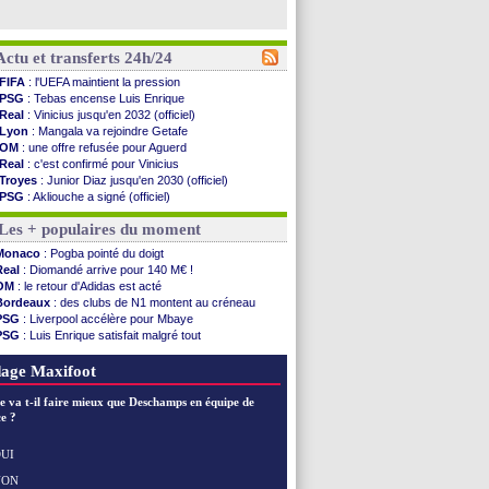
Actu et transferts 24h/24
FIFA
: l'UEFA maintient la pression
PSG
: Tebas encense Luis Enrique
Real
: Vinicius jusqu'en 2032 (officiel)
Lyon
: Mangala va rejoindre Getafe
OM
: une offre refusée pour Aguerd
Real
: c'est confirmé pour Vinicius
Troyes
: Junior Diaz jusqu'en 2030 (officiel)
PSG
: Akliouche a signé (officiel)
OM
: une offre pour Bulka
Les + populaires du moment
PSG
: contrat signé pour Akliouche
Ouganda
: Owori battu à mort à Kampala
Monaco
: Pogba pointé du doigt
Arsenal
: Arteta veut créer une dynastie
Real
: Diomandé arrive pour 140 M€ !
Chelsea
: Palace a fait son offre pour Disasi
OM
: le retour d'Adidas est acté
FIFA
: le gouvernement espagnol s'en mêle
Bordeaux
: des clubs de N1 montent au créneau
PSG
: l'étonnante rumeur Gusto
PSG
: Liverpool accélère pour Mbaye
Bologne
: Dallinga est sur le marché
PSG
: Luis Enrique satisfait malgré tout
OM
: accord trouvé avec Man City pour Rulli
Barça
: Ferran Torres donne son feu vert au PSG
OM
: Medina vers Leverkusen pour 25 M€
Real
: une nouvelle offre pour Vinicius
age Maxifoot
Uruguay
: Forlan nommé sélectionneur (officiel)
Séville
: Juanlu signe à Bournemouth (officiel)
e va t-il faire mieux que Deschamps en équipe de
PSG
: Ndjantou heureux d'avoir rejoué
e ?
Real
: Diomandé pour 140 M€ ! (officiel)
Man City
: Rodri préfère le Barça au Real !
UI
Rennes
: Aït Boudlal veut rejoindre Fulham
NON
Voir les brèves précédentes