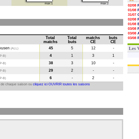
max:1
max:2
02/08
01/08
31/07
02/08
01/08
03/08
03/08
Total
Total
matchs
buts
03/08
matchs
buts
CE
CE
03/08
31/07
rkusen
45
5
12
-
Les 
(ALL)
4
1
3
1
(P-B)
38
3
10
-
(P-B
)
29
2
-
-
(P-B
)
6
-
2
-
(P-B
)
il de chaque saison ou
cliquez ici OUVRIR toutes les saisons