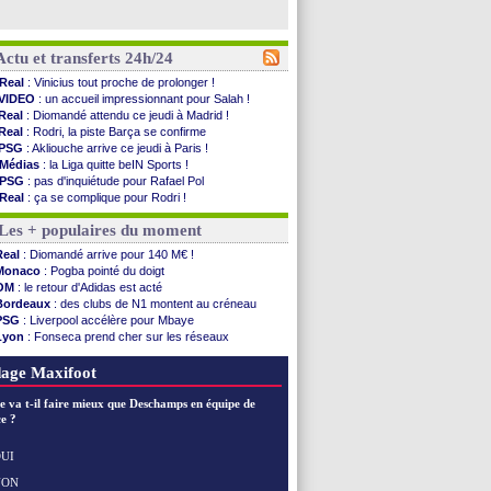
Actu et transferts 24h/24
Real
: Vinicius tout proche de prolonger !
VIDEO
: un accueil impressionnant pour Salah !
Real
: Diomandé attendu ce jeudi à Madrid !
Real
: Rodri, la piste Barça se confirme
PSG
: Akliouche arrive ce jeudi à Paris !
Médias
: la Liga quitte beIN Sports !
PSG
: pas d'inquiétude pour Rafael Pol
Real
: ça se complique pour Rodri !
Barça
: Ferran Torres donne son feu vert au ...
Les + populaires du moment
FIFA
: des excuses après le projet
Abha
: c'est fait pour Fekir (officiel)
Real
: Diomandé arrive pour 140 M€ !
Real
: réponse imminente de Vinicius
Monaco
: Pogba pointé du doigt
Arsenal
: Nørgaard transféré à Everton (off.)
OM
: le retour d'Adidas est acté
Al-Ahli
: Deschamps a discuté !
Bordeaux
: des clubs de N1 montent au créneau
PSG
: Luis Enrique satisfait malgré tout
PSG
: Liverpool accélère pour Mbaye
Monaco
: Pogba pointé du doigt
Lyon
: Fonseca prend cher sur les réseaux
Rennes
: Zabiri n'est pas fan de la L1
Trabzonspor
: une annonce pour Salah !
Rennes
: une offre de Fulham pour Aït Boudlal
Real
: une nouvelle offre pour Vinicius
age Maxifoot
VIDEO
: Thomasson et Cresswell réconciliés
Dunkerque
: Nzonzi avait des pistes en L1
e va t-il faire mieux que Deschamps en équipe de
Lyon
: Mangala sur le départ
e ?
Amical
: Arsenal s'incline face au Real Betis
Amical
: lourde défaite pour le PSG
UI
Man City
: Maresca flou pour Reijnders
NON
Voir les brèves précédentes