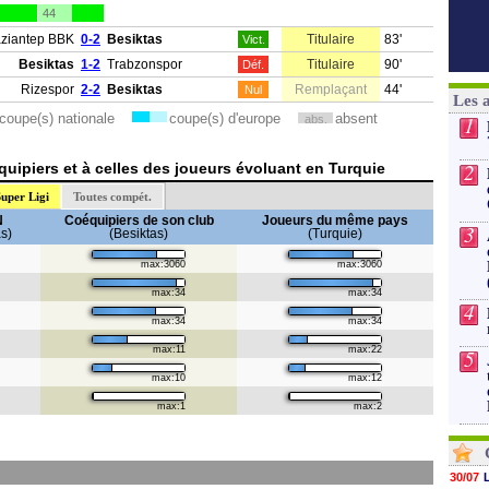
44
ziantep BBK
0-2
Besiktas
Titulaire
83'
Vict.
Besiktas
1-2
Trabzonspor
Titulaire
90'
Déf.
Rizespor
2-2
Besiktas
Remplaçant
44'
Nul
Les 
coupe(s) nationale
coupe(s) d'europe
absent
1
abs.
2
uipiers et à celles des joueurs évoluant en Turquie
uper Ligi
Toutes compét.
N
Coéquipiers de son club
Joueurs du même pays
3
s)
(Besiktas)
(Turquie)
max:3060
max:3060
max:34
max:34
4
max:34
max:34
max:11
max:22
5
max:10
max:12
max:1
max:2
30/07