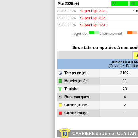
Mai 2026 (+)
83
90
01/05/2026
Super Ligi, 32e j.
Ga
09/05/2026
Super Ligi, 33e j.
15/05/2026
Super Ligi, 34e j.
légende:
championnat
Ses stats comparées à ses coéq
S
Junior OLAITA
(Goztepe+Besikta
Temps de jeu
2102'
Matchs joués
31
T
Titulaire
23
Buts marqués
4
Carton jaune
2
Carton rouge
-
CARRIERE de Junior OLAITAN