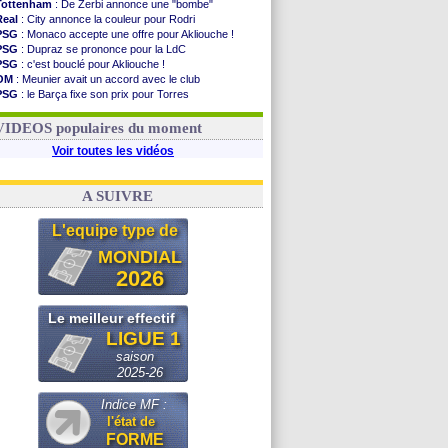
Tottenham
: De Zerbi annonce une "bombe"
Real
: City annonce la couleur pour Rodri
PSG
: Monaco accepte une offre pour Akliouche !
PSG
: Dupraz se prononce pour la LdC
PSG
: c'est bouclé pour Akliouche !
OM
: Meunier avait un accord avec le club
PSG
: le Barça fixe son prix pour Torres
Barça
: Torres souhaite rejoindre le PSG !
FIFA
: Infantino sollicite Trump
VIDEOS populaires du moment
Voir toutes les vidéos
A SUIVRE
L'equipe type de
MONDIAL
2026
Le meilleur effectif
LIGUE 1
saison
2025-26
Indice MF :
l'état de
FORME