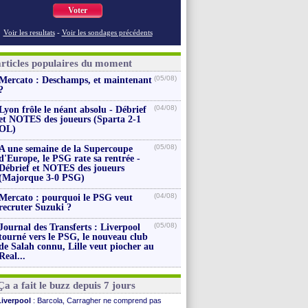
Voter
Voir les resultats
-
Voir les sondages précédents
articles populaires du moment
(05/08)
Mercato : Deschamps, et maintenant
?
(04/08)
Lyon frôle le néant absolu - Débrief
et NOTES des joueurs (Sparta 2-1
OL)
(05/08)
A une semaine de la Supercoupe
d'Europe, le PSG rate sa rentrée -
Débrief et NOTES des joueurs
(Majorque 3-0 PSG)
(04/08)
Mercato : pourquoi le PSG veut
recruter Suzuki ?
(05/08)
Journal des Transferts : Liverpool
tourné vers le PSG, le nouveau club
de Salah connu, Lille veut piocher au
Real...
Ça a fait le buzz depuis 7 jours
Liverpool
: Barcola, Carragher ne comprend pas