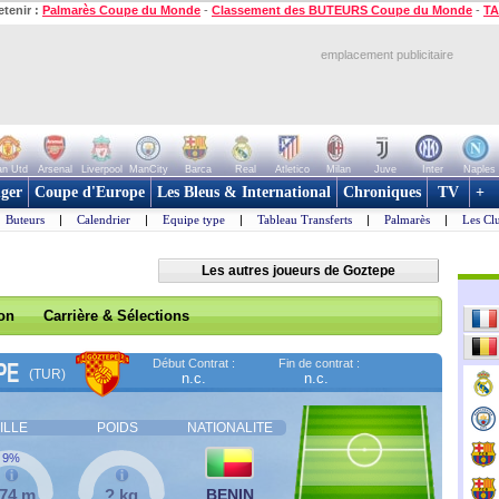
etenir :
Palmarès Coupe du Monde
-
Classement des BUTEURS Coupe du Monde
-
TA
emplacement publicitaire
n Utd
Arsenal
Liverpool
ManCity
Barca
Real
Atletico
Milan
Juve
Inter
Naples
ger
Coupe d'Europe
Les Bleus & International
Chroniques
TV
+
Buteurs
|
Calendrier
|
Equipe type
|
Tableau Transferts
|
Palmarès
|
Les Cl
Les autres joueurs de Goztepe
son
Carrière & Sélections
Début Contrat :
Fin de contrat :
PE
(TUR)
n.c.
n.c.
ILLE
POIDS
NATIONALITE
9%
,74 m
? kg
BENIN