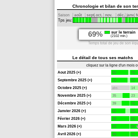
Chronologie et bilan de son te
Saison
août
sept.
oct.
nov.
déc.
janv.
f
Tps jeu:
69%
sur le terrain
(2102 min.)
Temps total de jeu de son éq
Le détail de tous ses matchs
cliquez sur la ligne d'un mois 
Aout 2025 (+)
82
70
Septembre 2025 (+)
79
83
Octobre 2025 (+)
abs.
14
Novembre 2025 (+)
35
23
Décembre 2025 (+)
39
76
Janvier 2026 (+)
69
68
Février 2026 (+)
88
90
Mars 2026 (+)
90
89
Avril 2026 (+)
90
90