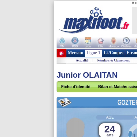
A r
OM
PSG
Lyon
Lille
Monaco
Chelsea
Ma
+ de clubs
Mercato
Ligue 1
L2/Coupes
Etran
Actualité
|
Résultats & Classement
|
Junior OLAITAN
Fiche d'identité
Bilan et Matchs sai
GOZTE
AGE
TA
24
ans
1