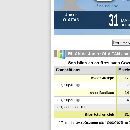
Né le 9 mai 2002
31
Junior
OLAITAN
MAT
JOU
Donnez v
BILAN de Junior OLAITAN - sa
Son bilan en chiffres avec Goz
Compétitions
Match
Avec Goztepe
17
TUR, Super Ligi
17
Avec Besiktas
14
TUR, Super Ligi
14
TUR, Coupe de Turquie
-
Bilan total en club
31
17 matchs avec
Goztepe
(du 10/08/2025 au 