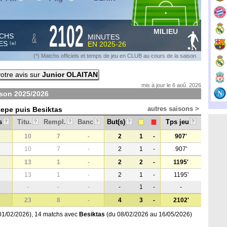
2102
MILIEU
&
CHS
MINUTES
ES
EN
2025-26
*
(
)
(*) Matchs officiels et temps de jeu en CLUB au cours de la saison
otre avis sur
Junior OLAITAN
mis à jour le 6 aoû. 2026
ison
2025/2026
autres saisons >
tepe puis Besiktas
s
Titu.
Rempl.
Banc
But(s)
Tps jeu
?
?
?
?
?
?
10
7
-
2
1
-
907'
10
7
-
2
1
-
907'
13
1
-
2
2
-
1195'
13
1
-
2
1
-
1195'
-
-
-
-
1
-
-
23
8
-
4
3
-
2102'
01/02/2026), 14 matchs avec
Besiktas
(du 08/02/2026 au 16/05/2026)