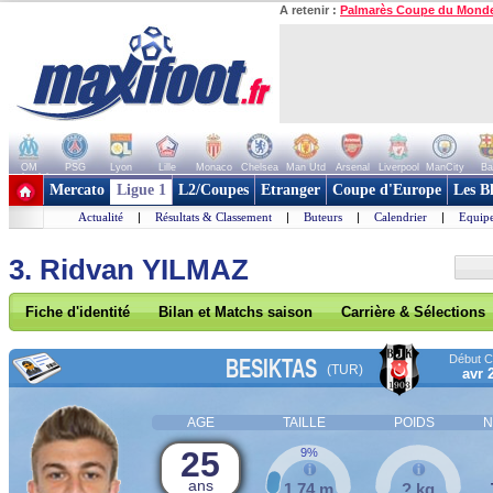
A retenir :
Palmarès Coupe du Mond
OM
PSG
Lyon
Lille
Monaco
Chelsea
Man Utd
Arsenal
Liverpool
ManCity
Ba
+ de clubs
Mercato
Ligue 1
L2/Coupes
Etranger
Coupe d'Europe
Les B
Actualité
|
Résultats & Classement
|
Buteurs
|
Calendrier
|
Equipe
3. Ridvan YILMAZ
Fiche d'identité
Bilan et Matchs saison
Carrière & Sélections
Début Co
BESIKTAS
(TUR)
avr 
AGE
TAILLE
POIDS
N
25
9%
ans
1,74 m
? kg