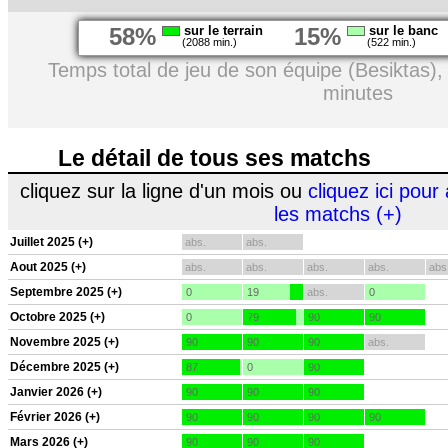
58%
sur le terrain
15%
sur le banc
(2088 min.)
(522 min.)
Temps total de jeu de son équipe (Besiktas)
minutes
Le détail de tous ses matchs
cliquez sur la ligne d'un mois ou
cliquez ici pour 
les matchs (+)
Juillet 2025 (+)
abs.
abs.
Aout 2025 (+)
abs.
abs.
abs.
abs.
abs
Septembre 2025 (+)
0
19
abs.
0
Octobre 2025 (+)
0
79
90
90
Novembre 2025 (+)
90
90
90
abs.
Décembre 2025 (+)
87
0
90
Janvier 2026 (+)
90
90
90
Février 2026 (+)
90
90
90
90
Mars 2026 (+)
90
90
90