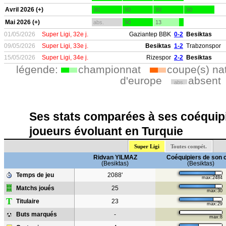
Avril 2026 (+)
90
90
90
90
Mai 2026 (+)
abs.
90
13
01/05/2026
Super Ligi, 32e j.
Gaziantep BBK
0-2
Besiktas
09/05/2026
Super Ligi, 33e j.
Besiktas
1-2
Trabzonspor
15/05/2026
Super Ligi, 34e j.
Rizespor
2-2
Besiktas
légende:
championnat
coupe(s) na
d'europe
absent
abs.
Ses stats comparées à ses coéquipi
joueurs évoluant en Turquie
Super Ligi
Toutes compét.
Ridvan YILMAZ
Coéquipiers de son 
(Besiktas)
(Besiktas)
Temps de jeu
2088'
max:2484
Matchs joués
25
max:30
T
Titulaire
23
max:29
Buts marqués
-
max:8