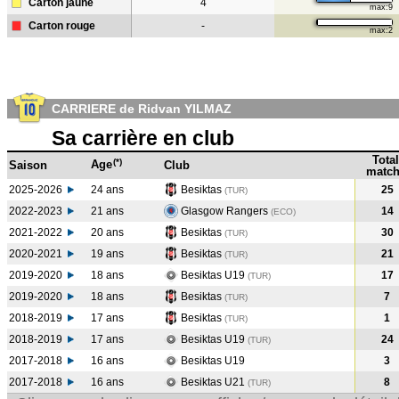
Carton jaune
4
max:9
Carton rouge
-
max:2
CARRIERE de Ridvan YILMAZ
Sa carrière en club
Total
(*)
Age
Saison
Club
match
2025-2026
24 ans
Besiktas
25
(TUR)
2022-2023
21 ans
Glasgow Rangers
14
(ECO
)
2021-2022
20 ans
Besiktas
30
(TUR
)
2020-2021
19 ans
Besiktas
21
(TUR
)
2019-2020
18 ans
Besiktas U19
17
(TUR
)
2019-2020
18 ans
Besiktas
7
(TUR
)
2018-2019
17 ans
Besiktas
1
(TUR
)
2018-2019
17 ans
Besiktas U19
24
(TUR
)
2017-2018
16 ans
Besiktas U19
3
2017-2018
16 ans
Besiktas U21
8
(TUR
)