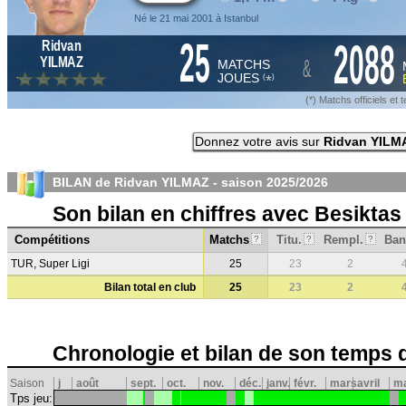
Né le 21 mai 2001 à Istanbul
25
2088
Ridvan
&
YILMAZ
MATCHS
JOUES
*
(
)
(*) Matchs officiels e
Donnez votre avis sur
Ridvan YILM
BILAN de Ridvan YILMAZ - saison
2025/2026
Son bilan en chiffres avec Besiktas
Compétitions
Matchs
Titu.
Rempl.
Ban
?
?
?
TUR, Super Ligi
25
23
2
Bilan total en club
25
23
2
Chronologie et bilan de son temps 
Saison
j
août
sept.
oct.
nov.
déc.
janv.
févr.
mars
avril
ma
Tps jeu: