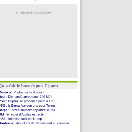
Leipzig
: le transfert d'Asllani tombe à l'eau
OM
: une offre pour Bulka
L3
: 1ère utilisation du Football Video Support
Ouganda
: Owori battu à mort à Kampala
OM
: Benatia envoie une pique à Longoria
emplacement publicitaire
illarreal
: Al-Ahli veut Pape Gueye
Lyon
: la dernière saison de Fonseca ?
OM
: un nouveau prétendant pour Højbjerg
Brest
: un gardien norvégien en approche ?
OM
: McCourt a versé 120 M€ en 2026
Voir les brèves précédentes
Ça a fait le buzz depuis 7 jours
Monaco
: Pogba pointé du doigt
Real
: Diomandé arrive pour 140 M€ !
PSG
: Dupraz se prononce pour la LdC
PSG
: le Barça fixe son prix pour Torres
Barça
: Torres souhaite rejoindre le PSG !
OM
: le retour d'Adidas est acté
FIFA
: Infantino sollicite Trump
Bordeaux
: des clubs de N1 montent au créneau
Argentine
: quand Medina recadre... sa mère