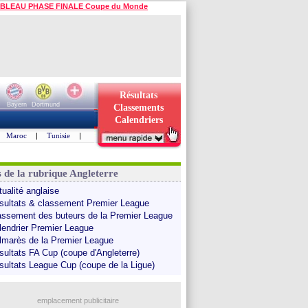
BLEAU PHASE FINALE Coupe du Monde
Résultats
Bayern
Dortmund
Classements
Calendriers
Maroc
|
Tunisie
|
s de la rubrique Angleterre
tualité anglaise
sultats & classement Premier League
assement des buteurs de la Premier League
lendrier Premier League
lmarès de la Premier League
sultats FA Cup (coupe d'Angleterre)
sultats League Cup (coupe de la Ligue)
emplacement publicitaire