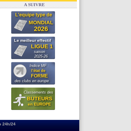
Real
: le démenti de Leipzig pour Diomandé
A SUIVRE
L'equipe type de
MONDIAL
2026
Le meilleur effectif
LIGUE 1
saison
2025-26
Indice MF :
l'état de
FORME
des clubs en europe
Classements des
BUTEURS
en EUROPE
o 24h/24