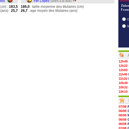
ino
Fer López
(entré à la 80e)
Zidan
(cm) :
183,5
186,0
: taille moyenne des titulaires (cm)
Franc
(ans) :
25,7
26,7
: age moyen des titulaires (ans)
O
12h49
12h22
12h00
11h46
11h20
10h49
10h32
10h10
09h49
09h35
09h08
07/08
08h54
06/08
08h32
06/08
07/08
06/08
07/08
06/08
07/08
07/08