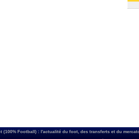
03/08
t (100% Football) : l'actualité du foot, des transferts et du mercat