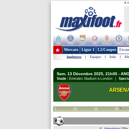
A r
OM
PSG
Lyon
Lille
Monaco
Chelsea
Ma
+ de clubs
Mercato
Ligue 1
L2/Coupes
Etran
Angleterre
|
Espagne
|
Italie
|
Al
Sam. 13 Décembre 2025, 21h00 - AN
Stade :
Emirates Stadium à London |
Specta
ARSEN
1
10
20
30