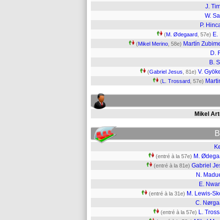
J. Ti
W. Sa
P. Hinc
E.
(
M. Ødegaard
, 57e)
Martín Zubim
(
Mikel Merino
, 58e)
D. 
B. 
V. Gyök
(
Gabriel Jesus
, 81e)
Martin
(
L. Trossard
, 57e)
Mikel Art
B
K
M. Ødega
(entré à la 57e)
Gabriel Je
(entré à la 81e)
N. Madu
E. Nwan
M. Lewis-Ske
(entré à la 31e)
C. Nørga
L. Tros
(entré à la 57e)