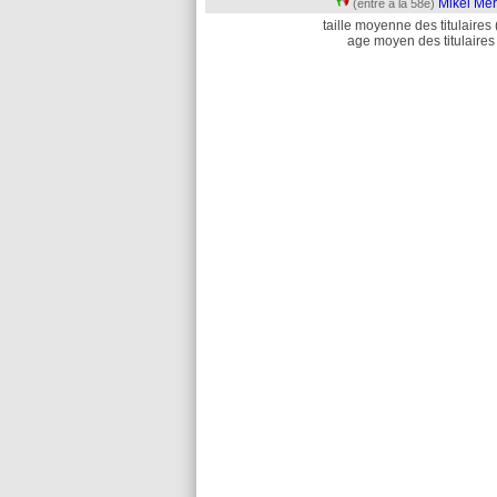
Mikel Mer
(entré à la 58e)
taille moyenne des titulaires 
age moyen des titulaires 