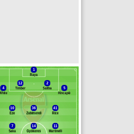
1
Raya
12
2
4
5
Timber
Saliba
White
Hincapié
Banc des remplaçants
Arsenal
10
36
41
Eze
Zubimendi
Rice
erino
rossard
7
14
11
orgaard
Saka
Gyökeres
Martinelli
ewis-Skelly