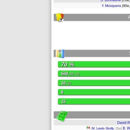
S. Johnstone
(70e
Y. Mosquera
(90e
70 %
568
(86 %)
16
(2)
8
15
David 
B. W
(
M. Lewis-Skelly
, 31e)