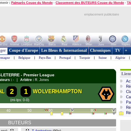
etenir :
Palmarès Coupe du Monde
-
Classement des BUTEURS Coupe du Monde
-
TA
emplacement publicitaire
n Utd
Arsenal
Liverpool
ManCity
Barca
Real
Atletico
Milan
Juve
Inter
Naples
ger
Coupe d'Europe
Les Bleus & International
Chroniques
TV
+
lemagne
|
Belgique
|
Pays-Bas
|
Portugal
|
Turquie
|
Suisse
|
Algérie
|
Lien
GLETERRE - Premier League
teurs :
- |
Arbitre :
R. Jones
Ac
Ré
2
1
AL
WOLVERHAMPTON
Cl
Ca
(mi-tps: 0-0)
Pa
Ré
40
50
60
70
80
90
Ré
BUTEURS