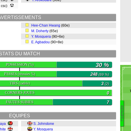
, csc)
T. Arokodare
(90e)
, csc)
AVERTISSEMENTS
Hee-Chan Hwang
(60e)
M. Doherty
(65e)
Y. Mosquera
(90+6e)
E. Agbadou
(90+8e)
STATS DU MATCH
30 %
POSSESSION
(%)
PASSES
248
(réussies %)
(69 %)
TIRS
3
(cadrés)
(2)
CORNERS JOUES
0
FAUTES SUBIES
7
A
R
S
M
E
EQUIPES
N
T
A
L
N
Raya
S. Johnstone
L
hite
Y. Mosquera