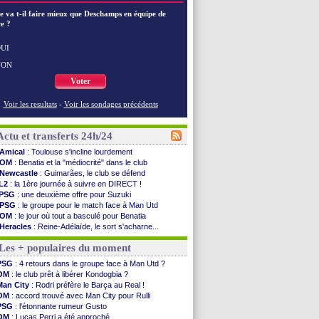
e va t-il faire mieux que Deschamps en équipe de
e ?
UI
NON
Voter
Voir les resultats
-
Voir les sondages précédents
Actu et transferts 24h/24
Amical
: Toulouse s'incline lourdement
OM
: Benatia et la "médiocrité" dans le club
Newcastle
: Guimarães, le club se défend
L2
: la 1ère journée à suivre en DIRECT !
PSG
: une deuxième offre pour Suzuki
PSG
: le groupe pour le match face à Man Utd
OM
: le jour où tout a basculé pour Benatia
Heracles
: Reine-Adélaïde, le sort s'acharne...
Monaco
: Mawissa a gravement blessé Uche
Les + populaires du moment
OM
: accord avec la Real Sociedad pour Aguerd
Barça
: Araujo va partir en prêt à Liverpool
PSG
: 4 retours dans le groupe face à Man Utd ?
OM
: Côme pousse pour Gouiri
OM
: le club prêt à libérer Kondogbia ?
Man Utd
: le groupe pour défier le PSG
Man City
: Rodri préfère le Barça au Real !
L3
: Caen premier leader
OM
: accord trouvé avec Man City pour Rulli
OM
: Højbjerg, son agent maintient le suspense
PSG
: l'étonnante rumeur Gusto
OM
: Gouiri évoque son avenir
OM
: Lucas Perri a été approché