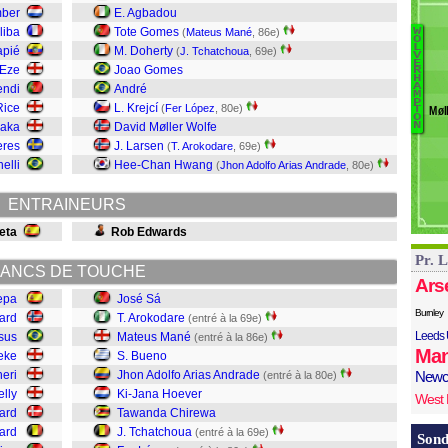
N
mber
E. Agbadou
M
liba
Tote Gomes
(
Mateus Mané
, 86e)
W
Ba
O
G
L
apié
M. Doherty
(
J. Tchatchoua
, 69e)
V
F
E
Ø
 Eze
Joao Gomes
R
H
T
K
A
endi
André
M
C
P
Rice
L. Krejcí
(
Fer López
, 80e)
Møl
T
H
O
Saka
David Møller Wolfe
N
A
eres
J. Larsen
(
T. Arokodare
, 69e)
S
elli
Hee-Chan Hwang
(
Jhon Adolfo Arias Andrade
, 80e)
D
A
ENTRAINEURS
Sá
eta
Rob Edwards
Pr. 
ANCS DE TOUCHE
Ars
epa
José Sá
Burnley
ard
T. Arokodare
(entré à la 69e)
Leeds 
sus
Mateus Mané
(entré à la 86e)
Man
eke
S. Bueno
eri
Jhon Adolfo Arias Andrade
Newc
(entré à la 80e)
lly
Ki-Jana Hoever
West
ard
Tawanda Chirewa
sard
J. Tchatchoua
(entré à la 69e)
Sond