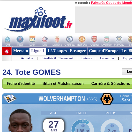
A retenir :
Palmarès Coupe du Mond
OM
PSG
Lyon
Lille
Monaco
Chelsea
Man Utd
Arsenal
Liverpool
ManCity
Ba
+ de clubs
Mercato
Ligue 1
L2/Coupes
Etranger
Coupe d'Europe
Les B
Actualité
|
Résultats & Classement
|
Buteurs
|
Calendrier
|
Equipe
24. Tote GOMES
Le
Fiche d'identité
Bilan et Matchs saison
Carrière & Sélections
Début Co
WOLVERHAMPTON
(ANG)
Sept.
AGE
TAILLE
POIDS
N
27
66%
ans
1,88 m
? kg
P