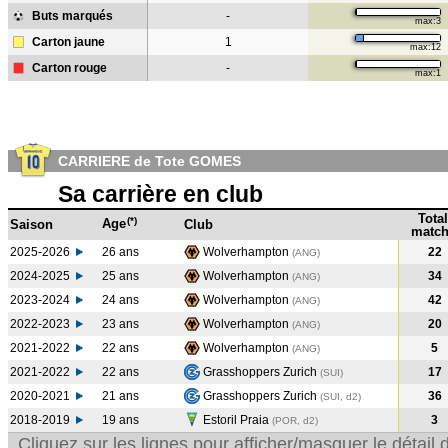
Buts marqués
-
max:3
Carton jaune
1
max:12
Carton rouge
-
max:1
CARRIERE de Tote GOMES
Sa carrière en club
Total
(*)
Age
Saison
Club
match
2025-2026
26 ans
Wolverhampton
22
(ANG)
2024-2025
25 ans
Wolverhampton
34
(ANG
)
2023-2024
24 ans
Wolverhampton
42
(ANG
)
2022-2023
23 ans
Wolverhampton
20
(ANG
)
2021-2022
22 ans
Wolverhampton
5
(ANG
)
2021-2022
22 ans
Grasshoppers Zurich
17
(SUI
)
2020-2021
21 ans
Grasshoppers Zurich
36
(SUI, d2)
2018-2019
19 ans
Estoril Praia
3
(POR, d2)
Cliquez sur les lignes pour afficher/masquer le détai