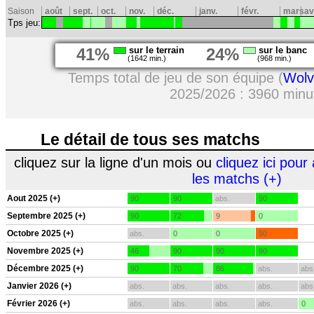
Saison
août
sept.
oct.
nov.
déc.
janv.
févr.
mars
av
Tps jeu:
41%
sur le terrain
24%
sur le banc
(1642 min.)
(968 min.)
Temps total de jeu de son équipe (
Wolv
2025/2026 : 3960 minu
Le détail de tous ses matchs
cliquez sur la ligne d'un mois ou
cliquez ici pour 
les matchs (+)
Aout 2025 (+)
90
90
abs.
90
Septembre 2025 (+)
90
72
9
0
Octobre 2025 (+)
abs.
0
0
90
Novembre 2025 (+)
46
90
90
90
Décembre 2025 (+)
90
70
86
abs.
abs
Janvier 2026 (+)
abs.
abs.
abs.
abs.
abs
Février 2026 (+)
abs.
abs.
abs.
abs.
0