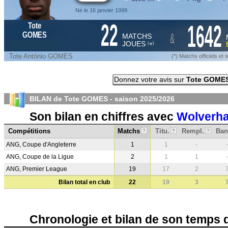
Né le 16 janvier 1999
22
1642
Tote
&
GOMES
MATCHS
JOUES
*
(
)
Tote António GOMES
(*) Matchs officiels e
Donnez votre avis sur
Tote GOME
BILAN de Tote GOMES - saison
2025/2026
Son bilan en chiffres avec
Wolverh
Compétitions
Matchs
Titu.
Rempl.
Ban
?
?
?
ANG, Coupe d'Angleterre
1
1
-
-
ANG, Coupe de la Ligue
2
1
1
-
ANG, Premier League
19
17
2
Bilan total en club
22
19
3
Chronologie et bilan de son temps 