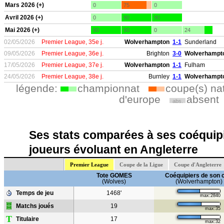
Mars 2026 (+)
0
75
0
Avril 2026 (+)
0
90
90
Mai 2026 (+)
90
90
0
24
02/05/2026
Premier League, 35e j.
Wolverhampton
1-1
Sunderland
09/05/2026
Premier League, 36e j.
Brighton
3-0
Wolverhampt
17/05/2026
Premier League, 37e j.
Wolverhampton
1-1
Fulham
24/05/2026
Premier League, 38e j.
Burnley
1-1
Wolverhampt
légende:
championnat
coupe(s) na
d'europe
absent
abs.
Ses stats comparées à ses coéquipi
joueurs évoluant en Angleterre
Premier League
Coupe de la Ligue
Coupe d'Angleterre
Tote GOMES
Coéquipiers de son 
(Wolves)
(Wolverhampton)
Temps de jeu
1468'
max:2840
Matchs joués
19
max:35
T
Titulaire
17
max:32