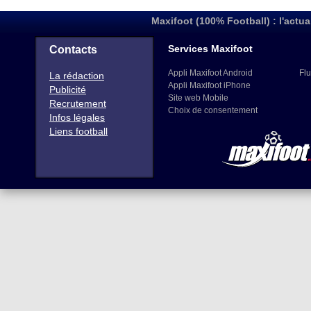
Maxifoot (100% Football) : l'actua
Services Maxifoot
Contacts
Appli Maxifoot Android
Flu
La rédaction
Appli Maxifoot iPhone
Publicité
Site web Mobile
Recrutement
Choix de consentement
Infos légales
Liens football