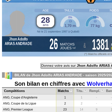
AGE
TAILLE
POIDS
N
28
0%
51%
ans
1,70 m
77 kg
Né le 21 septembre 1997 à Quibdó
26
1381
Jhon Adolfo
&
ARIAS ANDRADE
MATCHS
JOUES
*
(
)
(*) Matchs officiels e
Donnez votre avis sur
Jhon Adolfo ARIAS
BILAN de Jhon Adolfo ARIAS ANDRADE - saison
2025/20
Son bilan en chiffres avec
Wolverh
Compétitions
Matchs
Titu.
Rempl.
Ban
?
?
?
ANG, Coupe d'Angleterre
1
1
-
-
ANG, Coupe de la Ligue
2
2
-
-
ANG, Premier League
23
14
9