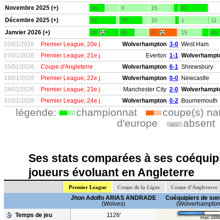
Novembre 2025 (+)
46
0
15
87
Décembre 2025 (+)
81
70
10
1
11
Janvier 2026 (+)
90
46
84
19
46
03/01/2026
Premier League, 20e j.
Wolverhampton
3-0
West Ham
07/01/2026
Premier League, 21e j.
Everton
1-1
Wolverhampt
10/01/2026
Coupe d'Angleterre
Wolverhampton
6-1
Shrewsbury
18/01/2026
Premier League, 22e j.
Wolverhampton
0-0
Newcastle
24/01/2026
Premier League, 23e j.
Manchester City
2-0
Wolverhampt
31/01/2026
Premier League, 24e j.
Wolverhampton
0-2
Bournemouth
légende:
championnat
coupe(s) na
d'europe
absent
abs.
Ses stats comparées à ses coéquipi
joueurs évoluant en Angleterre
Premier League
Coupe de la Ligue
Coupe d'Angleterre
Jhon Adolfo ARIAS ANDRADE
Coéquipiers de son
(Wolves)
(Wolverhampton
Temps de jeu
1126'
max:184