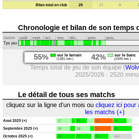
Bilan total en club
26
17
9
Chronologie et bilan de son temps 
Saison
août
sept.
oct.
nov.
déc.
janv.
janv.
Tps jeu:
55%
sur le terrain
42%
sur le banc
(1381 min.)
(1049 min.)
Temps total de jeu de son équipe (
Wolv
2025/2026 : 2520 minu
Le détail de tous ses matchs
cliquez sur la ligne d'un mois ou
cliquez ici pour 
les matchs (+)
Aout 2025 (+)
17
56
90
64
Septembre 2025 (+)
24
18
81
90
Octobre 2025 (+)
90
77
68
abs.