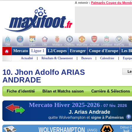
A retenir :
Palmarès Coupe du Mond
OM
PSG
Lyon
Lille
Monaco
Chelsea
Man Utd
Arsenal
Liverpool
ManCity
Ba
+ de clubs
Mercato
Ligue 1
L2/Coupes
Etranger
Coupe d'Europe
Les B
Actualité
|
Résultats & Classement
|
Buteurs
|
Calendrier
|
Equipe
10. Jhon Adolfo ARIAS
Le
ANDRADE
Fiche d'identité
Bilan et Matchs saison
Carrière & Sélections
Mercato Hiver 2025-2026
- 07 fév. 2026
J. Arias Andrade
quitte Wolverhampton
et
signe à Palmeiras
Début Co
WOLVERHAMPTON
(ANG)
Juil.