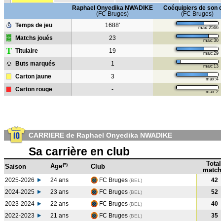
Raphael Onyedika NWADIKE
Coéquipiers de son 
(FC Bruges)
(FC Bruges)
Temps de jeu
1688'
max:2566
Matchs joués
23
max:30
T
Titulaire
19
max:29
Buts marqués
1
max:13
Carton jaune
3
max:4
Carton rouge
-
max:2
CARRIERE de Raphael Onyedika NWADIKE
Sa carrière en club
Total
(*)
Age
Saison
Club
match
2025-2026
24 ans
FC Bruges
42
(BEL)
2024-2025
23 ans
FC Bruges
52
(BEL
)
2023-2024
22 ans
FC Bruges
40
(BEL
)
2022-2023
21 ans
FC Bruges
35
(BEL
)