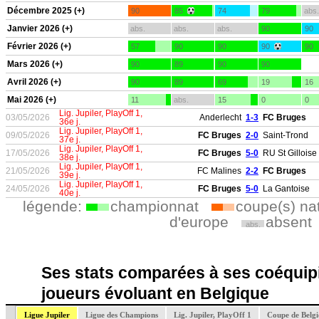
Décembre 2025 (+)
90
85
74
79
abs.
Janvier 2026 (+)
abs.
abs.
abs.
90
90
Février 2026 (+)
57
90
90
90
90
Mars 2026 (+)
90
89
90
90
Avril 2026 (+)
90
89
69
19
16
Mai 2026 (+)
11
abs.
15
0
0
Lig. Jupiler, PlayOff 1,
03/05/2026
Anderlecht
1-3
FC Bruges
36e j.
Lig. Jupiler, PlayOff 1,
09/05/2026
FC Bruges
2-0
Saint-Trond
37e j.
Lig. Jupiler, PlayOff 1,
17/05/2026
FC Bruges
5-0
RU St Gilloise
38e j.
Lig. Jupiler, PlayOff 1,
21/05/2026
FC Malines
2-2
FC Bruges
39e j.
Lig. Jupiler, PlayOff 1,
24/05/2026
FC Bruges
5-0
La Gantoise
40e j.
légende:
championnat
coupe(s) na
d'europe
absent
abs.
Ses stats comparées à ses coéquipi
joueurs évoluant en Belgique
Ligue Jupiler
Ligue des Champions
Lig. Jupiler, PlayOff 1
Coupe de Belg