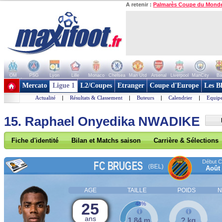
A retenir :
Palmarès Coupe du Mond
OM
PSG
Lyon
Lille
Monaco
Chelsea
Man Utd
Arsenal
Liverpool
ManCity
Ba
+ de clubs
Mercato
Ligue 1
L2/Coupes
Etranger
Coupe d'Europe
Les B
Actualité
|
Résultats & Classement
|
Buteurs
|
Calendrier
|
Equipe
15. Raphael Onyedika NWADIKE
Fiche d'identité
Bilan et Matchs saison
Carrière & Sélections
Début Co
FC BRUGES
(BEL)
Août
AGE
TAILLE
POIDS
N
25
48%
ans
1,84 m
? kg