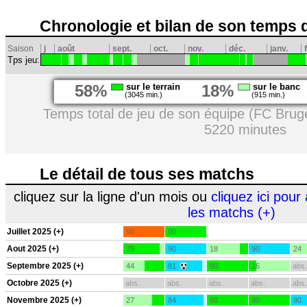
Chronologie et bilan de son temps 
Saison
j
août
sept.
oct.
nov.
déc.
janv.
Tps jeu:
58%
sur le terrain
18%
sur le banc
(3045 min.)
(915 min.)
Temps total de jeu de son équipe (FC Brug
5220 minutes
Le détail de tous ses matchs
cliquez sur la ligne d'un mois ou
cliquez ici pour 
les matchs (+)
Juillet 2025 (+)
90
90
Aout 2025 (+)
79
90
18
90
24
Septembre 2025 (+)
44
81
90
16
abs.
Octobre 2025 (+)
abs.
abs.
abs.
abs.
abs.
Novembre 2025 (+)
27
84
90
90
90