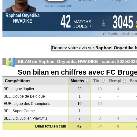
Né le 19 avril 2001
42
3045
Raphael Onyedika
&
NWADIKE
MATCHS
JOUES
*
(
)
(*) Matchs officiels e
Donnez votre avis sur
Raphael Onyedika
BILAN de Raphael Onyedika NWADIKE - saison
2025/202
Son bilan en chiffres avec FC Brug
Compétitions
Matchs
Titu.
Rempl.
Ban
?
?
?
BEL, Ligue Jupiler
23
19
4
-
BEL, Coupe de Belgique
1
1
-
-
EUR, Ligue des Champions
10
10
-
-
BEL, Super Coupe
1
1
-
-
BEL, Lig. Jupiler, PlayOff 1
7
3
4
Bilan total en club
42
34
8