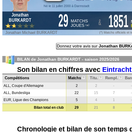
Né le 11 juillet 2000 à Darmstadt
29
1851
Jonathan
&
BURKARDT
MATCHS
JOUES
*
(
)
Jonathan Michael BURKARDT
(*) Matchs officiels e
Donnez votre avis sur
Jonathan BUR
BILAN de Jonathan BURKARDT - saison
2025/2026
Son bilan en chiffres avec
Eintracht
Compétitions
Matchs
Titu.
Rempl.
Ban
?
?
?
ALL, Coupe d'Allemagne
2
2
-
-
ALL, Bundesliga
22
15
7
-
EUR, Ligue des Champions
5
4
1
-
Bilan total en club
29
21
8
-
Chronologie et bilan de son temps 