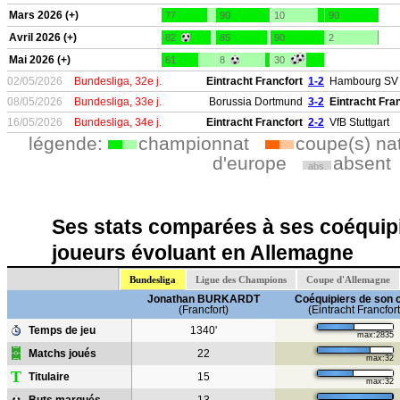
Mars 2026 (+)
77
90
10
90
Avril 2026 (+)
82
85
90
2
Mai 2026 (+)
61
8
30
02/05/2026
Bundesliga, 32e j.
Eintracht Francfort
1-2
Hambourg SV
08/05/2026
Bundesliga, 33e j.
Borussia Dortmund
3-2
Eintracht Fra
16/05/2026
Bundesliga, 34e j.
Eintracht Francfort
2-2
VfB Stuttgart
légende:
championnat
coupe(s) na
d'europe
absent
abs.
Ses stats comparées à ses coéquipi
joueurs évoluant en Allemagne
Bundesliga
Ligue des Champions
Coupe d'Allemagne
Jonathan BURKARDT
Coéquipiers de son 
(Francfort)
(Eintracht Francfort
Temps de jeu
1340'
max:2835
Matchs joués
22
max:32
T
Titulaire
15
max:32