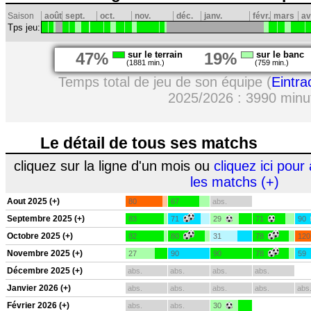
Saison
août
sept.
oct.
nov.
déc.
janv.
févr.
mars
av
Tps jeu:
47%
sur le terrain
19%
sur le banc
(1881 min.)
(759 min.)
Temps total de jeu de son équipe (
Eintra
2025/2026 : 3990 minu
Le détail de tous ses matchs
cliquez sur la ligne d'un mois ou
cliquez ici pour 
les matchs (+)
Aout 2025 (+)
80
67
abs.
Septembre 2025 (+)
83
71
29
71
90
Octobre 2025 (+)
82
80
31
78
120
Novembre 2025 (+)
27
90
90
78
59
Décembre 2025 (+)
abs.
abs.
abs.
abs.
Janvier 2026 (+)
abs.
abs.
abs.
abs.
abs
Février 2026 (+)
abs.
abs.
30