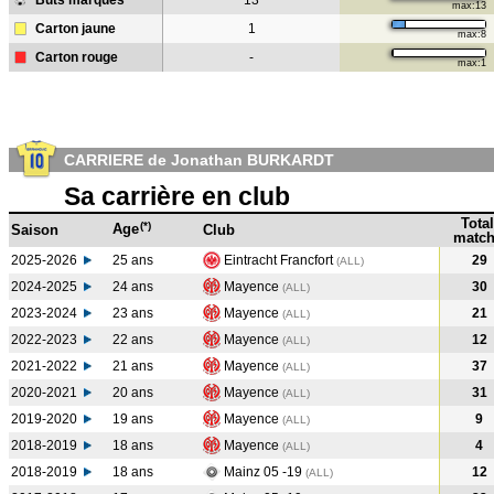
Buts marqués
13
max:13
Carton jaune
1
max:8
Carton rouge
-
max:1
CARRIERE de Jonathan BURKARDT
Sa carrière en club
Total
(*)
Age
Saison
Club
match
2025-2026
25 ans
Eintracht Francfort
29
(ALL)
2024-2025
24 ans
Mayence
30
(ALL
)
2023-2024
23 ans
Mayence
21
(ALL
)
2022-2023
22 ans
Mayence
12
(ALL
)
2021-2022
21 ans
Mayence
37
(ALL
)
2020-2021
20 ans
Mayence
31
(ALL
)
2019-2020
19 ans
Mayence
9
(ALL
)
2018-2019
18 ans
Mayence
4
(ALL
)
2018-2019
18 ans
Mainz 05 -19
12
(ALL
)