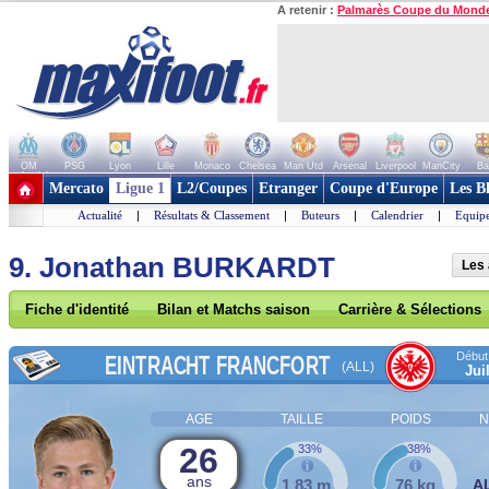
A retenir :
Palmarès Coupe du Mond
OM
PSG
Lyon
Lille
Monaco
Chelsea
Man Utd
Arsenal
Liverpool
ManCity
Ba
+ de clubs
Mercato
Ligue 1
L2/Coupes
Etranger
Coupe d'Europe
Les B
Actualité
|
Résultats & Classement
|
Buteurs
|
Calendrier
|
Equipe
9. Jonathan BURKARDT
Les 
Fiche d'identité
Bilan et Matchs saison
Carrière & Sélections
Début 
EINTRACHT FRANCFORT
(ALL)
Jui
AGE
TAILLE
POIDS
N
26
33%
38%
ans
1,83 m
76 kg
A