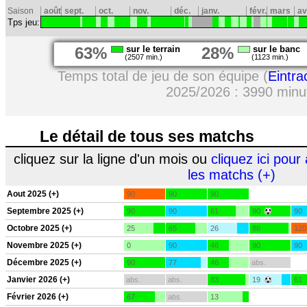
Saison
août
sept.
oct.
nov.
déc.
janv.
févr.
mars
av
Tps jeu:
63%
sur le terrain
28%
sur le banc
(2507 min.)
(1123 min.)
Temps total de jeu de son équipe (
Eintra
2025/2026 : 3990 minu
Le détail de tous ses matchs
cliquez sur la ligne d'un mois ou
cliquez ici pour 
les matchs (+)
Aout 2025 (+)
90
90
90
Septembre 2025 (+)
90
90
61
90
90
Octobre 2025 (+)
25
65
26
86
120
Novembre 2025 (+)
0
90
46
90
90
Décembre 2025 (+)
90
77
46
abs.
Janvier 2026 (+)
abs.
abs.
83
19
61
Février 2026 (+)
67
abs.
13