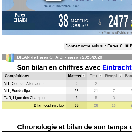
3
Né le 28 novembre 2002
38
2477
Fares
&
CHAÏBI
MATCHS
JOUES
*
(
)
(*) Matchs officiels e
Donnez votre avis sur
Fares CHAÏB
BILAN de Fares CHAÏBI - saison
2025/2026
Son bilan en chiffres avec
Eintracht
Compétitions
Matchs
Titu.
Rempl.
Ban
?
?
?
ALL, Coupe d'Allemagne
2
2
-
-
ALL, Bundesliga
28
21
7
EUR, Ligue des Champions
8
5
3
-
Bilan total en club
38
28
10
Chronologie et bilan de son temps 