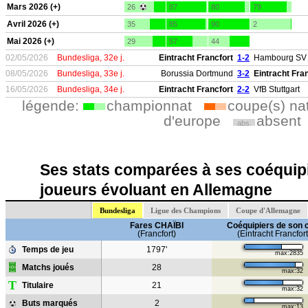
Mars 2026 (+)
26
87
80
79
Avril 2026 (+)
35
85
90
2
Mai 2026 (+)
29
57
44
02/05/2026
Bundesliga, 32e j.
Eintracht Francfort
1-2
Hambourg SV
08/05/2026
Bundesliga, 33e j.
Borussia Dortmund
3-2
Eintracht Fra
16/05/2026
Bundesliga, 34e j.
Eintracht Francfort
2-2
VfB Stuttgart
légende:
championnat
coupe(s) na
d'europe
absent
abs.
Ses stats comparées à ses coéquipi
joueurs évoluant en Allemagne
Bundesliga
Ligue des Champions
Coupe d'Allemagne
Fares CHAÏBI
Coéquipiers de son 
(Francfort)
(Eintracht Francfort
Temps de jeu
1797'
max:2835
Matchs joués
28
max:32
T
Titulaire
21
max:32
Buts marqués
2
max:13