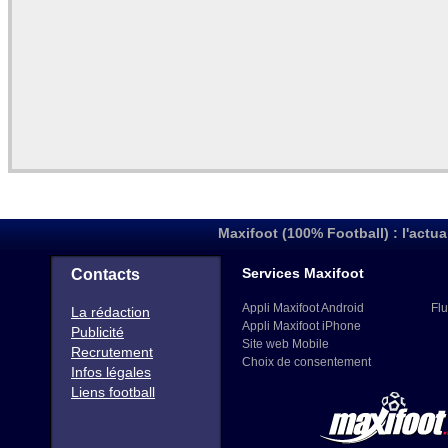
Maxifoot (100% Football) : l'actua
Services Maxifoot
Contacts
Appli Maxifoot Android
Flu
La rédaction
Appli Maxifoot iPhone
Publicité
Site web Mobile
Recrutement
Choix de consentement
Infos légales
Liens football