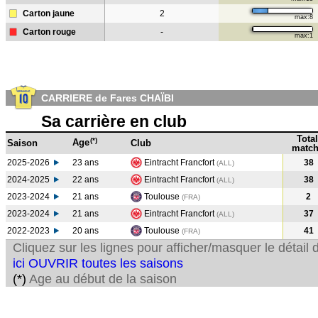
Carton jaune
2
max:8
Carton rouge
-
max:1
CARRIERE de Fares CHAÏBI
Sa carrière en club
Total
(*)
Age
Saison
Club
match
2025-2026
23 ans
Eintracht Francfort
38
(ALL)
2024-2025
22 ans
Eintracht Francfort
38
(ALL
)
2023-2024
21 ans
Toulouse
2
(FRA
)
2023-2024
21 ans
Eintracht Francfort
37
(ALL
)
2022-2023
20 ans
Toulouse
41
(FRA
)
Cliquez sur les lignes pour afficher/masquer le détai
ici OUVRIR toutes les saisons
(*)
Age au début de la saison