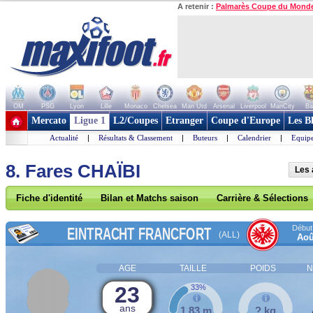
A retenir :
Palmarès Coupe du Mond
OM
PSG
Lyon
Lille
Monaco
Chelsea
Man Utd
Arsenal
Liverpool
ManCity
Ba
+ de clubs
Mercato
Ligue 1
L2/Coupes
Etranger
Coupe d'Europe
Les B
Actualité
|
Résultats & Classement
|
Buteurs
|
Calendrier
|
Equipe
8. Fares CHAÏBI
Les 
Fiche d'identité
Bilan et Matchs saison
Carrière & Sélections
Début 
EINTRACHT FRANCFORT
(ALL)
Aoû
AGE
TAILLE
POIDS
N
23
33%
ans
1,83 m
? kg