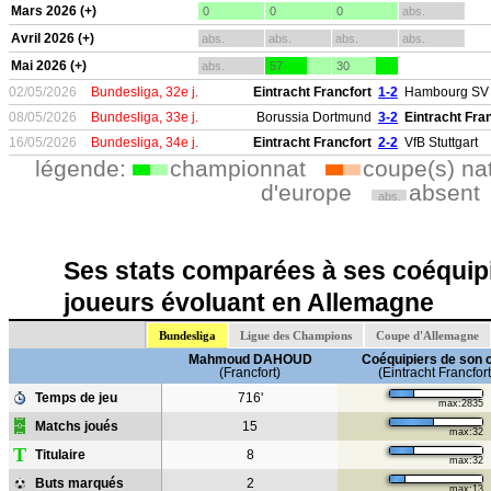
Mars 2026 (+)
0
0
0
abs.
Avril 2026 (+)
abs.
abs.
abs.
abs.
Mai 2026 (+)
abs.
57
30
02/05/2026
Bundesliga, 32e j.
Eintracht Francfort
1-2
Hambourg SV
08/05/2026
Bundesliga, 33e j.
Borussia Dortmund
3-2
Eintracht Fra
16/05/2026
Bundesliga, 34e j.
Eintracht Francfort
2-2
VfB Stuttgart
légende:
championnat
coupe(s) na
d'europe
absent
abs.
Ses stats comparées à ses coéquipi
joueurs évoluant en Allemagne
Bundesliga
Ligue des Champions
Coupe d'Allemagne
Mahmoud DAHOUD
Coéquipiers de son 
(Francfort)
(Eintracht Francfort
Temps de jeu
716'
max:2835
Matchs joués
15
max:32
T
Titulaire
8
max:32
Buts marqués
2
max:13