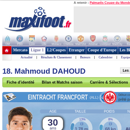
A retenir :
Palmarès Coupe du Mond
OM
PSG
Lyon
Lille
Monaco
Chelsea
Man Utd
Arsenal
Liverpool
ManCity
Ba
+ de clubs
Mercato
Ligue 1
L2/Coupes
Etranger
Coupe d'Europe
Les B
Actualité
|
Résultats & Classement
|
Buteurs
|
Calendrier
|
Equipe
18. Mahmoud DAHOUD
Les 
Fiche d'identité
Bilan et Matchs saison
Carrière & Sélections
EINTRACHT FRANCFORT
Début co
(ALL)
prêté p
AGE
TAILLE
POIDS
N
30
13%
8%
ans
1,78 m
68 kg
A