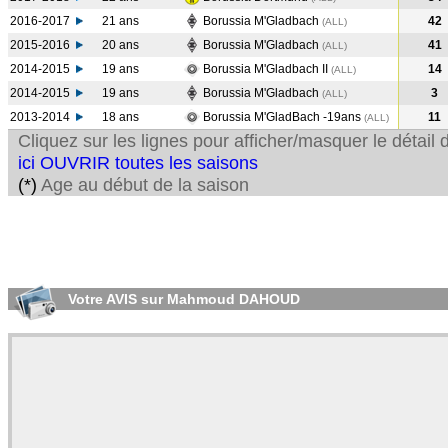
2016-2017
21 ans
Borussia M'Gladbach
42
(ALL
)
2015-2016
20 ans
Borussia M'Gladbach
41
(ALL
)
2014-2015
19 ans
Borussia M'Gladbach II
14
(ALL
)
2014-2015
19 ans
Borussia M'Gladbach
3
(ALL
)
2013-2014
18 ans
Borussia M'GladBach -19ans
11
(ALL
)
Cliquez sur les lignes pour afficher/masquer le détai
ici OUVRIR toutes les saisons
(*)
Age au début de la saison
Votre AVIS sur Mahmoud DAHOUD