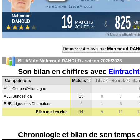
Né le 1 janvier 1996 à Amouda
19
825
Mahmoud
&
DAHOUD
MATCHS
MI
JOUES
E
*
(
)
(*) Matchs officiels e
Donnez votre avis sur
Mahmoud DAH
BILAN de Mahmoud DAHOUD - saison
2025/2026
Son bilan en chiffres avec
Eintracht
Compétitions
Matchs
Titu.
Rempl.
Ban
?
?
?
ALL, Coupe d'Allemagne
-
-
-
ALL, Bundesliga
15
8
7
EUR, Ligue des Champions
4
1
3
Bilan total en club
19
9
10
1
Chronologie et bilan de son temps 