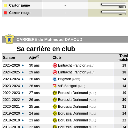
Carton jaune
-
max:8
Carton rouge
-
max:1
CARRIERE de Mahmoud DAHOUD
Sa carrière en club
Total
(*)
Age
Saison
Club
match
2025-2026
30 ans
Eintracht Francfort
19
(ALL)
2024-2025
29 ans
Eintracht Francfort
18
(ALL
)
2023-2024
28 ans
Brighton
14
(ANG
)
2023-2024
28 ans
VfB Stuttgart
14
(ALL
)
2022-2023
27 ans
Borussia Dortmund
10
(ALL
)
2021-2022
26 ans
Borussia Dortmund
30
(ALL
)
2020-2021
25 ans
Borussia Dortmund
31
(ALL
)
2019-2020
24 ans
Borussia Dortmund
14
(ALL
)
2018-2019
23 ans
Borussia Dortmund
22
(ALL
)
2017-2018
22 ans
Borussia Dortmund
34
(ALL
)