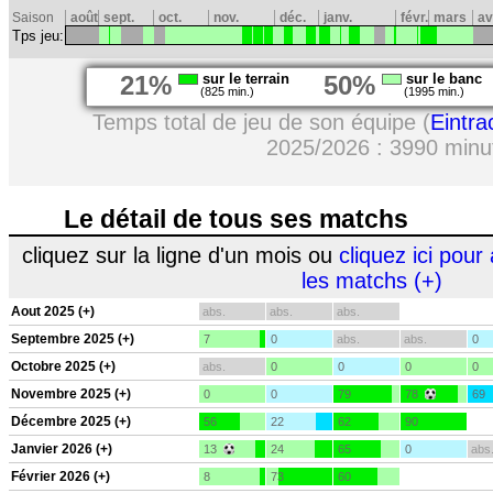
Saison
août
sept.
oct.
nov.
déc.
janv.
févr.
mars
av
Tps jeu:
21%
sur le terrain
50%
sur le banc
(825 min.)
(1995 min.)
Temps total de jeu de son équipe (
Eintra
2025/2026 : 3990 minu
Le détail de tous ses matchs
cliquez sur la ligne d'un mois ou
cliquez ici pour 
les matchs (+)
Aout 2025 (+)
abs.
abs.
abs.
Septembre 2025 (+)
7
0
abs.
abs.
0
Octobre 2025 (+)
abs.
0
0
0
0
Novembre 2025 (+)
0
0
79
78
69
Décembre 2025 (+)
56
22
62
90
Janvier 2026 (+)
13
24
65
0
abs
Février 2026 (+)
8
73
60