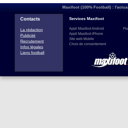
Maxifoot (100% Football) : l'actua
Services Maxifoot
Contacts
Appli Maxifoot Android
Flu
La rédaction
Appli Maxifoot iPhone
Publicité
Site web Mobile
Recrutement
Choix de consentement
Infos légales
Liens football