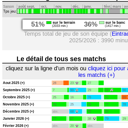
Saison
août
sept.
oct.
nov.
déc.
janv.
févr.
mars
av
Tps jeu:
51%
sur le terrain
36%
sur le banc
(2033 min.)
(1417 min.)
Temps total de jeu de son équipe (
Eintra
2025/2026 : 3990 minu
Le détail de tous ses matchs
cliquez sur la ligne d'un mois ou
cliquez ici pour 
les matchs (+)
Aout 2025 (+)
28
23
27
Septembre 2025 (+)
7
90
29
90
90
Octobre 2025 (+)
25
16
76
71
89
Novembre 2025 (+)
76
25
66
77
78
Décembre 2025 (+)
abs.
68
80
82
Janvier 2026 (+)
77
67
38
79
29
Février 2026 (+)
abs.
20
abs.