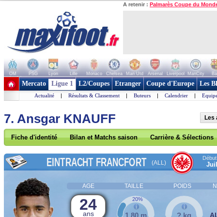
A retenir :
Palmarès Coupe du Mond
OM
PSG
Lyon
Lille
Monaco
Chelsea
Man Utd
Arsenal
Liverpool
ManCity
Ba
+ de clubs
Mercato
Ligue 1
L2/Coupes
Etranger
Coupe d'Europe
Les B
Actualité
|
Résultats & Classement
|
Buteurs
|
Calendrier
|
Equipe
7. Ansgar KNAUFF
Les 
Fiche d'identité
Bilan et Matchs saison
Carrière & Sélections
Début 
EINTRACHT FRANCFORT
(ALL)
Jui
AGE
TAILLE
POIDS
N
24
20%
ans
1,80 m
? kg
A