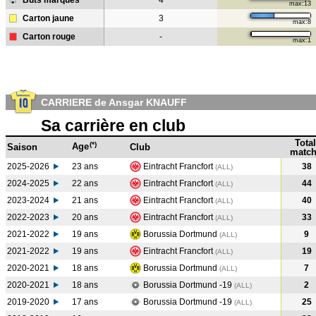
Buts marqués
4
max:13
Carton jaune
3
max:8
Carton rouge
-
max:1
CARRIERE de Ansgar KNAUFF
Sa carrière en club
Total
(*)
Age
Saison
Club
match
2025-2026
23 ans
Eintracht Francfort
38
(ALL)
2024-2025
22 ans
Eintracht Francfort
44
(ALL
)
2023-2024
21 ans
Eintracht Francfort
40
(ALL
)
2022-2023
20 ans
Eintracht Francfort
33
(ALL
)
2021-2022
19 ans
Borussia Dortmund
9
(ALL
)
2021-2022
19 ans
Eintracht Francfort
19
(ALL
)
2020-2021
18 ans
Borussia Dortmund
7
(ALL
)
2020-2021
18 ans
Borussia Dortmund -19
2
(ALL
)
2019-2020
17 ans
Borussia Dortmund -19
25
(ALL
)