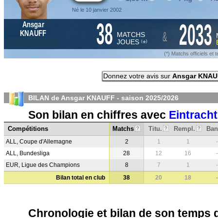
Né le 10 janvier 2002
38
2033
Ansgar
&
KNAUFF
MATCHS
JOUES
*
(
)
(*) Matchs officiels e
Donnez votre avis sur
Ansgar KNAU
BILAN de Ansgar KNAUFF - saison
2025/2026
Son bilan en chiffres avec
Eintracht
Compétitions
Matchs
Titu.
Rempl.
Ban
?
?
?
ALL, Coupe d'Allemagne
2
1
1
-
ALL, Bundesliga
28
12
16
-
EUR, Ligue des Champions
8
7
1
-
Bilan total en club
38
20
18
-
Chronologie et bilan de son temps 