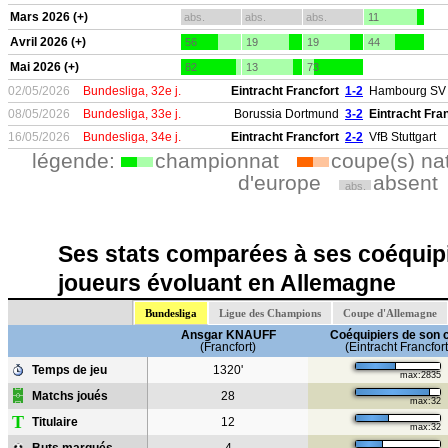
Mars 2026 (+)
abs.
abs.
abs.
11
Avril 2026 (+)
56
19
19
44
Mai 2026 (+)
82
13
73
02/05/2026
Bundesliga, 32e j.
Eintracht Francfort
1-2
Hambourg SV
08/05/2026
Bundesliga, 33e j.
Borussia Dortmund
3-2
Eintracht Fra
16/05/2026
Bundesliga, 34e j.
Eintracht Francfort
2-2
VfB Stuttgart
légende:
championnat
coupe(s) na
d'europe
absent
abs.
Ses stats comparées à ses coéquipi
joueurs évoluant en Allemagne
Bundesliga
Ligue des Champions
Coupe d'Allemagne
Ansgar KNAUFF
Coéquipiers de son 
(Francfort)
(Eintracht Francfort
Temps de jeu
1320'
max:2835
Matchs joués
28
max:32
T
Titulaire
12
max:32