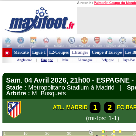
A retenir :
Palmarès Coupe du Mond
OM
PSG
Lyon
Lille
Monaco
Chelsea
Man Utd
Arsenal
Liverpool
ManCity
Ba
+ de clubs
Mercato
Ligue 1
L2/Coupes
Etranger
Coupe d'Europe
Les B
Angleterre
|
Espagne
|
Italie
|
Allemagne
|
Belgique
|
Pays-Bas
Sam. 04 Avril 2026, 21h00 - ESPAGNE -
Stade :
Metropolitano Stadium à Madrid |
Spe
Arbitre :
M. Busquets
1
2
ATL. MADRID
FC BA
(mi-tps: 1-1)
1
10
20
30
40
50
6