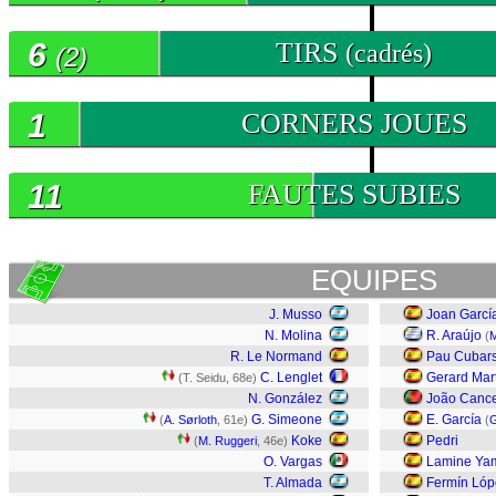
6
TIRS
(cadrés)
(2)
1
CORNERS JOUES
11
FAUTES SUBIES
EQUIPES
J. Musso
Joan Garcí
N. Molina
R. Araújo
(
M
R. Le Normand
Pau Cubars
C. Lenglet
Gerard Mar
(T. Seidu, 68e)
N. González
João Canc
G. Simeone
E. García
(
A. Sørloth
, 61e)
(
G
Koke
Pedri
(
M. Ruggeri
, 46e)
O. Vargas
Lamine Ya
T. Almada
Fermín Lóp