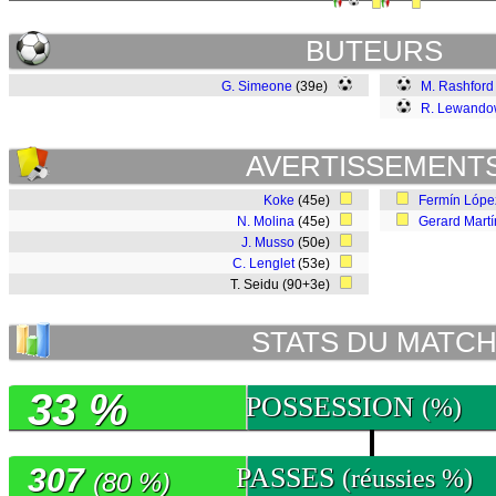
BUTEURS
G. Simeone
(39e)
M. Rashford
R. Lewando
AVERTISSEMENT
Koke
(45e)
Fermín Lópe
N. Molina
(45e)
Gerard Martí
J. Musso
(50e)
C. Lenglet
(53e)
T. Seidu (90+3e)
STATS DU MATC
33 %
POSSESSION
(%)
307
PASSES
(réussies %)
(80 %)