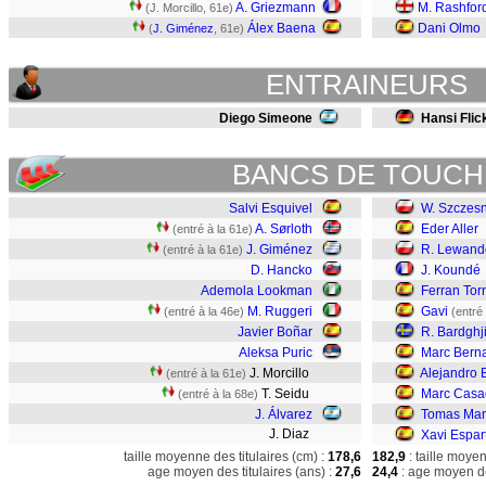
A. Griezmann
M. Rashfor
(J. Morcillo, 61e)
Álex Baena
Dani Olmo
(
J. Giménez
, 61e)
ENTRAINEURS
Diego Simeone
Hansi Flic
BANCS DE TOUCH
Salvi Esquivel
W. Szczes
A. Sørloth
Eder Aller
(entré à la 61e)
J. Giménez
R. Lewand
(entré à la 61e)
D. Hancko
J. Koundé
Ademola Lookman
Ferran Tor
M. Ruggeri
Gavi
(entré à la 46e)
(entré
Javier Boñar
R. Bardghj
Aleksa Puric
Marc Berna
J. Morcillo
Alejandro 
(entré à la 61e)
T. Seidu
Marc Casa
(entré à la 68e)
J. Álvarez
Tomas Ma
J. Diaz
Xavi Espar
taille moyenne des titulaires (cm) :
178,6
182,9
: taille moye
age moyen des titulaires (ans) :
27,6
24,4
: age moyen de