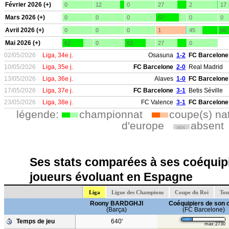
Février 2026 (+)
0
12
0
27
2
17
Mars 2026 (+)
0
0
0
67
0
0
Avril 2026 (+)
0
0
0
1
45
60
Mai 2026 (+)
62
0
62
27
0
02/05/2026
Liga, 34e j.
Osasuna
1-2
FC Barcelone
10/05/2026
Liga, 35e j.
FC Barcelone
2-0
Real Madrid
13/05/2026
Liga, 36e j.
Alaves
1-0
FC Barcelone
17/05/2026
Liga, 37e j.
FC Barcelone
3-1
Betis Séville
23/05/2026
Liga, 38e j.
FC Valence
3-1
FC Barcelone
légende:
championnat
coupe(s) na
d'europe
absent
abs.
Ses stats comparées à ses coéquipi
joueurs évoluant en Espagne
Liga
Ligue des Champions
Coupe du Roi
Tou
Roony BARDGHJI
Coéquipiers de son 
(Barça)
(FC Barcelone)
Temps de jeu
640'
max:2730