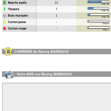
Matchs joués
21
max:34
T
Titulaire
7
max:32
Buts marqués
1
max:16
Carton jaune
-
max:6
Carton rouge
-
max:1
CARRIERE de Roony BARDGHJI
Votre AVIS sur Roony BARDGHJI