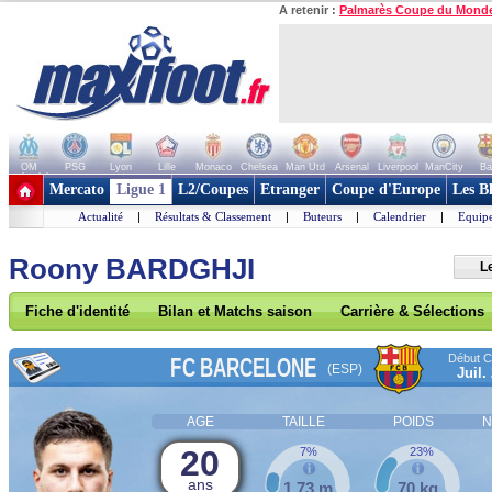
A retenir :
Palmarès Coupe du Mond
OM
PSG
Lyon
Lille
Monaco
Chelsea
Man Utd
Arsenal
Liverpool
ManCity
Ba
+ de clubs
Mercato
Ligue 1
L2/Coupes
Etranger
Coupe d'Europe
Les B
Actualité
|
Résultats & Classement
|
Buteurs
|
Calendrier
|
Equipe
Roony BARDGHJI
L
Fiche d'identité
Bilan et Matchs saison
Carrière & Sélections
Début Co
FC BARCELONE
(ESP)
Juil.
AGE
TAILLE
POIDS
N
20
7%
23%
ans
1,73 m
70 kg