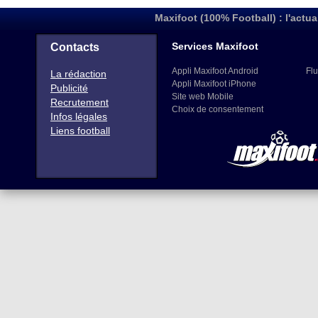
Maxifoot (100% Football) : l'actua
Services Maxifoot
Contacts
Appli Maxifoot Android
Flu
La rédaction
Appli Maxifoot iPhone
Publicité
Site web Mobile
Recrutement
Choix de consentement
Infos légales
Liens football