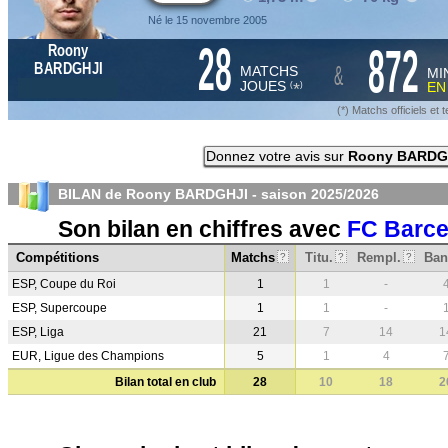
Né le 15 novembre 2005
28
872
Roony
&
BARDGHJI
MATCHS
MI
JOUES
E
*
(
)
(*) Matchs officiels e
Donnez votre avis sur
Roony BARDG
BILAN de Roony BARDGHJI - saison
2025/2026
Son bilan en chiffres avec
FC Barce
Compétitions
Matchs
Titu.
Rempl.
Ban
?
?
?
ESP, Coupe du Roi
1
1
-
ESP, Supercoupe
1
1
-
ESP, Liga
21
7
14
1
EUR, Ligue des Champions
5
1
4
Bilan total en club
28
10
18
2