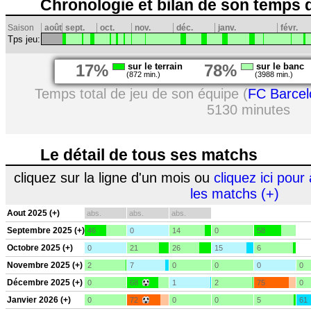
Chronologie et bilan de son temps 
Saison
août
sept.
oct.
nov.
déc.
janv.
févr.
Tps jeu:
17%
sur le terrain
78%
sur le banc
(872 min.)
(3988 min.)
Temps total de jeu de son équipe (
FC Barcel
5130 minutes
Le détail de tous ses matchs
cliquez sur la ligne d'un mois ou
cliquez ici pour 
les matchs (+)
Aout 2025 (+)
abs.
abs.
abs.
Septembre 2025 (+)
46
0
14
0
58
Octobre 2025 (+)
0
21
26
15
6
Novembre 2025 (+)
2
7
0
0
0
0
Décembre 2025 (+)
0
68
1
2
75
0
Janvier 2026 (+)
0
72
0
0
5
61