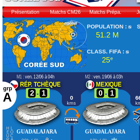
Présentation
Matchs CM26
Matchs Prépa.
J
POPULATION :
51.2 M
CLASS. FIFA :
25
e
M1 :
ven. 12/06 à 04h
M2 :
ven. 19/06 à 03h
RÉP. TCHÈQUE
MEXIQUE
grp
2
1
0
1
-
-
A
0
6
kms
k
HEURE
LOCAL
GUADALAJARA
GUADALAJARA