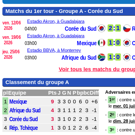
Matchs du 1er tour - Groupe A - Corée du Sud
Estadio Akron,
à Guadalajara
ven. 12/06
:
2
1
Corée du Sud
R
2026
04h00
Estadio Akron,
à Guadalajara
ven. 19/06
:
1
0
Mexique
C
2026
03h00
Estadio BBVA,
à Monterrey
jeu. 25/06
:
1
0
Afrique du Sud
C
2026
03h00
Voir tous les matchs du grou
Classement du groupe A
Adversaires en
pl
Equipe
Pts
J
G
N
P
bp
bc
Diff
er
-
1
: contre 
Mexique
1
9
3
3
0
0
6
0
+6
le
mer. 01 jui
Afrique du Sud
2
4
3
1
1
1
2
3
-1
e
-
2
: contre l
Corée du Sud
3
3
3
1
0
2
2
3
-1
le
dim. 28 ju
Rép. Tchèque
4
1
3
0
1
2
2
6
-4
e
-
3
: contre 