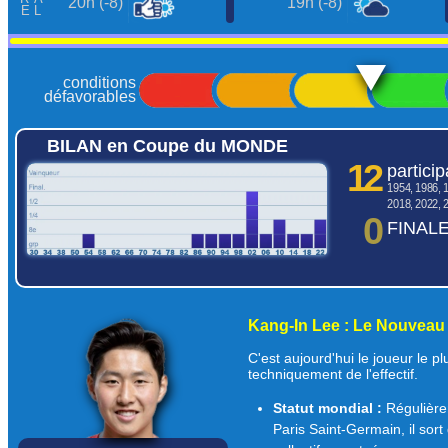
20h (-8)
19h (-8)
conditions
défavorables
BILAN en Coupe du MONDE
12
particip
1954, 1986, 
2018, 2022, 
0
FINAL
historique des résultats
comparer les équipes >>>
Kang-In Lee : Le Nouveau 
C'est aujourd'hui le joueur le pl
techniquement de l'effectif.
Statut mondial :
Régulièrem
Paris Saint-Germain, il sort