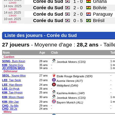
Corée du Sud
1 - 0
Ghana
12h00
14 nov. 2025
Corée du Sud
2 - 0
Bolivie
12h00
14 oct. 2025
Corée du Sud
2 - 0
Paraguay
13h00
10 oct. 2025
Corée du Sud
0 - 5
Brésil
13h00
Liste des joueurs - Corée du Sud
27 joueurs
- Moyenne d'age :
28,2 ans
- Tail
Nom
Age
Club
Tai
Gardien
SONG
, Bum-Keun
28 ans
1 m
Jeonbuk Motors
(CDS)
KIM
, Seung-Gyu
35 ans
-
1 m
JO HYEON-WOO
34 ans
-
1 m
Défenseur
SEOL
, Young-Woo
27 ans
-
Etoile Rouge Belgrade
(SER)
LEE
, Tae-Seok
23 ans
-
Austria Vienne
(AUT)
LEE
, Han-Beom
24 ans
-
Midtjylland
(DAN)
LEE
, Gi-Hyuk
26 ans
-
-
KIM
, Tae-Hyeon
25 ans
-
Kashima Antlers
(JAP)
KIM
, Moon-Hwan
30 ans
1 m
Jeonbuk Motors
(CDS)
KIM
, Min-Jae
29 ans
1 m
Bayern Munich
(ALL)
CHO
, Yu-Min
29 ans
-
-
CHO
, Wi-Je
24 ans
-
-
Milieu