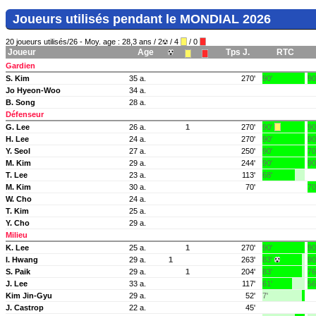
Joueurs utilisés pendant le MONDIAL 2026
20 joueurs utilisés/26 - Moy. age : 28,3 ans / 2
/ 4
/ 0
Joueur
Age
Tps J.
RTC
Gardien
S. Kim
35 a.
270'
90'
90
Jo Hyeon-Woo
34 a.
B. Song
28 a.
Défenseur
G. Lee
26 a.
1
270'
90'
90
H. Lee
24 a.
270'
90'
90
Y. Seol
27 a.
250'
90'
70
M. Kim
29 a.
244'
90'
90
T. Lee
23 a.
113'
68'
M. Kim
30 a.
70'
70
W. Cho
24 a.
T. Kim
25 a.
Y. Cho
29 a.
Milieu
K. Lee
25 a.
1
270'
90'
90
I. Hwang
29 a.
1
263'
83'
90
S. Paik
29 a.
1
204'
83'
76
J. Lee
33 a.
117'
61'
56
Kim Jin-Gyu
29 a.
52'
7'
J. Castrop
22 a.
45'