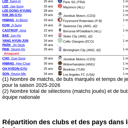
LEE
, Kang-In
25 ans
1 m
Paris SG
(FRA)
LEE
, Jae-Sung
33 ans
1 m
Mayence
(ALL)
LEE DONG-KYUNG
28 ans
-
1 m
KIM JIN-GYU
29 ans
1 m
Jeonbuk Motors
(CDS)
HWANG
, In-Beom
29 ans
1 m
Feyenoord Rotterdam
(P-B)
EOM
, Ji-Sung
24 ans
-
Swansea City
(ANG, d2)
CASTROP
, Jens
22 ans
1 m
Borussia M'Gladbach
(ALL)
BAE
, Jun-Ho
22 ans
-
Stoke City
(ANG, d2)
YANG HYUN-JUN
24 ans
1 m
Celtic Glasgow
(ECO)
PARK
, Jin-Seob
30 ans
-
-
PAIK
, Seung-Ho
29 ans
1 m
Birmingham City
(ANG, d2)
Attaquant
CHO
, Gue-Sung
28 ans
1 m
Jeonbuk Motors
(CDS)
HWANG
, Hee-Chan
30 ans
1 m
Wolverhampton
(ANG)
OH HYEON-GYU
25 ans
1 m
Besiktas
(TUR)
SON
, Heung-Min
34 ans
1 m
Los Angeles FC
(USA)
(1) Nombre de matchs, de buts marqués et temps de je
pour la saison 2025-2026
(2) Nombre total de sélections (matchs joués) et de bu
équipe nationale
Répartition des clubs et des pays dans 