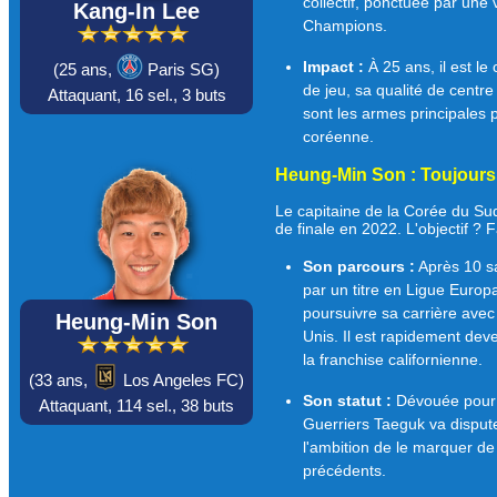
collectif, ponctuée par une 
Kang-In Lee
Champions.
Impact :
À 25 ans, il est le
(
25 ans,
Paris SG)
de jeu, sa qualité de centr
Attaquant,
16 sel.,
3 buts
sont les armes principales 
coréenne.
Heung-Min Son : Toujours
Le capitaine de la Corée du S
de finale en 2022. L'objectif ? 
Son parcours :
Après 10 s
par un titre en Ligue Europa
poursuivre sa carrière avec
Heung-Min Son
Unis. Il est rapidement dev
la franchise californienne.
(
33 ans,
Los Angeles FC)
Son statut :
Dévouée pour 
Attaquant,
114 sel.,
38 buts
Guerriers Taeguk va disput
l'ambition de le marquer d
précédents.