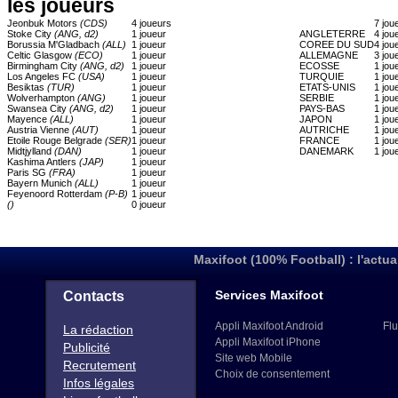
les joueurs
Jeonbuk Motors
(CDS)
4 joueurs
7 jou
Stoke City
(ANG, d2)
1 joueur
ANGLETERRE
4 jou
Borussia M'Gladbach
(ALL)
1 joueur
COREE DU SUD
4 jou
Celtic Glasgow
(ECO)
1 joueur
ALLEMAGNE
3 jou
Birmingham City
(ANG, d2)
1 joueur
ECOSSE
1 jou
Los Angeles FC
(USA)
1 joueur
TURQUIE
1 jou
Besiktas
(TUR)
1 joueur
ETATS-UNIS
1 jou
Wolverhampton
(ANG)
1 joueur
SERBIE
1 jou
Swansea City
(ANG, d2)
1 joueur
PAYS-BAS
1 jou
Mayence
(ALL)
1 joueur
JAPON
1 jou
Austria Vienne
(AUT)
1 joueur
AUTRICHE
1 jou
Etoile Rouge Belgrade
(SER)
1 joueur
FRANCE
1 jou
Midtjylland
(DAN)
1 joueur
DANEMARK
1 jou
Kashima Antlers
(JAP)
1 joueur
Paris SG
(FRA)
1 joueur
Bayern Munich
(ALL)
1 joueur
Feyenoord Rotterdam
(P-B)
1 joueur
()
0 joueur
Maxifoot (100% Football) : l'actua
Services Maxifoot
Contacts
Appli Maxifoot Android
Flu
La rédaction
Appli Maxifoot iPhone
Publicité
Site web Mobile
Recrutement
Choix de consentement
Infos légales