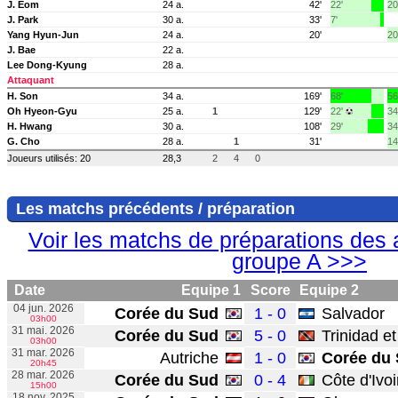
J. Eom
24 a.
42'
22'
20
J. Park
30 a.
33'
7'
Yang Hyun-Jun
24 a.
20'
20
J. Bae
22 a.
Lee Dong-Kyung
28 a.
Attaquant
H. Son
34 a.
169'
68'
56
Oh Hyeon-Gyu
25 a.
1
129'
22'
34
H. Hwang
30 a.
108'
29'
34
G. Cho
28 a.
1
31'
14
Joueurs utilisés: 20
28,3
2
4
0
Les matchs précédents / préparation
Voir les matchs de préparations des 
groupe A >>>
Date
Equipe 1
Score
Equipe 2
04 jun. 2026
Corée du Sud
1 - 0
Salvador
03h00
31 mai. 2026
Corée du Sud
5 - 0
Trinidad e
03h00
31 mar. 2026
Autriche
1 - 0
Corée du
20h45
28 mar. 2026
Corée du Sud
0 - 4
Côte d'Ivoi
15h00
18 nov. 2025