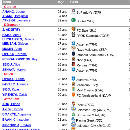
Nom
Age
Club
Gardien
ANANG
, Joseph
26 ans
-
St Patrick's
(EIR)
ASARE
, Benjamin
34 ans
-
-
ATI-ZIGI
, Lawrence
29 ans
St Gall
(SUI)
Défenseur
J. ADJETEY
22 ans
FC Bale
(SUI)
BABA
, Abdul
32 ans
PAOK Salonique
(GRE)
LUCKASSEN
, Derrick
31 ans
-
MENSAH
, Gideon
27 ans
Auxerre
(FRA)
MUMIN
, Abdul
28 ans
Rayo Vallecano
(ESP)
OPOKU
, Jerome
27 ans
Istanbul Basaksehir
(TUR)
PEPRAH OPPONG
, Kojo
22 ans
-
Nice
(FRA)
SEIDU
, Alidu
26 ans
Rennes
(FRA)
SENAYA
, Marvin
25 ans
Auxerre
(FRA)
Milieu
OWUSU
, Elisha
28 ans
Auxerre
(FRA)
PARTEY
, Thomas
33 ans
Villarreal
(ESP)
SIBO
, Kwasi
28 ans
Real Oviedo
(ESP)
YIRENKYI
, Caleb
20 ans
-
FC Nordsjaelland
(DAN)
Attaquant
ADU
, Prince
22 ans
-
Plzen
(RTC)
AYEW
, Jordan
34 ans
Leicester City
(ANG, d2)
BOAKYE
, Augustine
25 ans
St Etienne
(FRA, d2)
BAAH
, Christopher
21 ans
-
Racing Genk
(BEL)
ISSAHAKU
, Fatawu
22 ans
-
Leicester City
(ANG, d2)