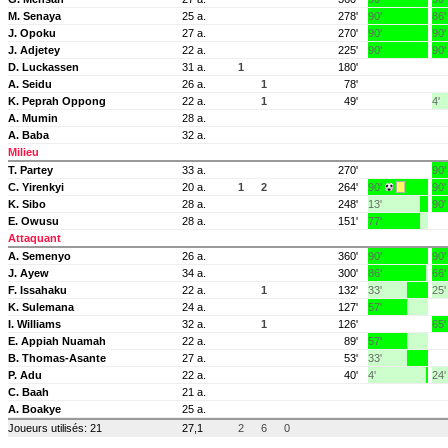
M. Senaya
25 a.
278'
90'
86'
J. Opoku
27 a.
270'
90'
90'
J. Adjetey
22 a.
225'
90'
90'
D. Luckassen
31 a.
1
180'
A. Seidu
26 a.
1
78'
K. Peprah Oppong
22 a.
1
49'
4'
A. Mumin
28 a.
A. Baba
32 a.
Milieu
T. Partey
33 a.
270'
90'
C. Yirenkyi
20 a.
1
2
264'
90'
90'
K. Sibo
28 a.
248'
13'
90'
E. Owusu
28 a.
151'
77'
Attaquant
A. Semenyo
26 a.
360'
90'
90'
J. Ayew
34 a.
300'
86'
66'
F. Issahaku
22 a.
1
132'
33'
25'
K. Sulemana
24 a.
127'
57'
I. Williams
32 a.
1
126'
65
E. Appiah Nuamah
22 a.
89'
57'
B. Thomas-Asante
27 a.
53'
33'
P. Adu
22 a.
40'
4'
24'
C. Baah
21 a.
A. Boakye
25 a.
Joueurs utilisés: 21
27,1
2
6
0