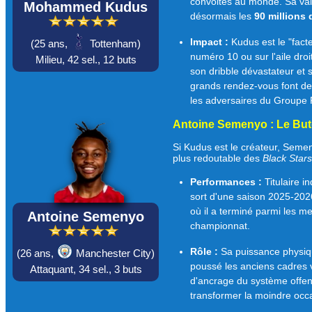
convoités au monde. Sa v
Mohammed Kudus
désormais les
90 millions 
Impact :
Kudus est le "fact
(
25 ans,
Tottenham)
numéro 10 ou sur l'aile dro
Milieu,
42 sel.,
12 buts
son dribble dévastateur et 
grands rendez-vous font de
les adversaires du Groupe 
Antoine Semenyo : Le But
Si Kudus est le créateur, Semen
plus redoutable des
Black Stars
Performances :
Titulaire i
sort d'une saison 2025-2026
où il a terminé parmi les me
Antoine Semenyo
championnat.
Rôle :
Sa puissance physiqu
(
26 ans,
Manchester City)
poussé les anciens cadres ve
Attaquant,
34 sel.,
3 buts
d'ancrage du système offen
transformer la moindre occ