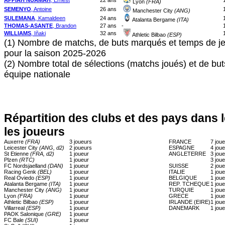
APPIAH NUAMAH
, Ernest
22 ans
Lyon
(FRA)
SEMENYO
, Antoine
26 ans
Manchester City
(ANG)
SULEMANA
, Kamaldeen
24 ans
Atalanta Bergame
(ITA)
THOMAS-ASANTE
, Brandon
27 ans
-
WILLIAMS
, Iñaki
32 ans
Athletic Bilbao
(ESP)
(1) Nombre de matchs, de buts marqués et temps de je
pour la saison 2025-2026
(2) Nombre total de sélections (matchs joués) et de bu
équipe nationale
Répartition des clubs et des pays dans 
les joueurs
Auxerre
(FRA)
3 joueurs
FRANCE
7 jou
Leicester City
(ANG, d2)
2 joueurs
ESPAGNE
4 jou
St Etienne
(FRA, d2)
1 joueur
ANGLETERRE
3 jou
Plzen
(RTC)
1 joueur
3 jou
FC Nordsjaelland
(DAN)
1 joueur
SUISSE
2 jou
Racing Genk
(BEL)
1 joueur
ITALIE
1 jou
Real Oviedo
(ESP)
1 joueur
BELGIQUE
1 jou
Atalanta Bergame
(ITA)
1 joueur
REP. TCHEQUE
1 jou
Manchester City
(ANG)
1 joueur
TURQUIE
1 jou
Lyon
(FRA)
1 joueur
GRECE
1 jou
Athletic Bilbao
(ESP)
1 joueur
IRLANDE (EIRE)
1 jou
Villarreal
(ESP)
1 joueur
DANEMARK
1 jou
PAOK Salonique
(GRE)
1 joueur
FC Bale
(SUI)
1 joueur