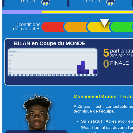
16h (-6)
17h (-6)
conditions
défavorables
BILAN en Coupe du MONDE
5
participat
2006, 2010, 201
0
FINALE
historique des résultats
comparer les équipes >>>
Mohammed Kudus : Le Jo
À 25 ans, il est incontestableme
technique de l'équipe.
Son statut :
Après avoir éb
West Ham, il est devenu l'u