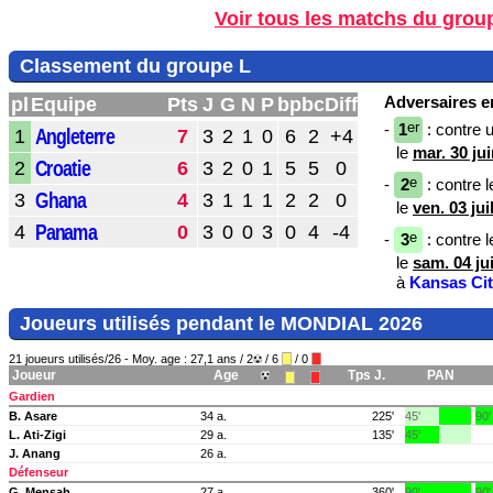
Voir tous les matchs du grou
Classement du groupe L
Adversaires en
pl
Equipe
Pts
J
G
N
P
bp
bc
Diff
er
-
1
: contre 
Angleterre
1
7
3
2
1
0
6
2
+4
le
mar. 30 ju
Croatie
2
6
3
2
0
1
5
5
0
e
-
2
: contre l
Ghana
3
4
3
1
1
1
2
2
0
le
ven. 03 jui
Panama
4
0
3
0
0
3
0
4
-4
e
-
3
: contre l
le
sam. 04 ju
à
Kansas Ci
Joueurs utilisés pendant le MONDIAL 2026
21 joueurs utilisés/26 - Moy. age : 27,1 ans / 2
/ 6
/ 0
Joueur
Age
Tps J.
PAN
Gardien
B. Asare
34 a.
225'
45'
90'
L. Ati-Zigi
29 a.
135'
45'
J. Anang
26 a.
Défenseur
G. Mensah
27 a.
360'
90'
90'