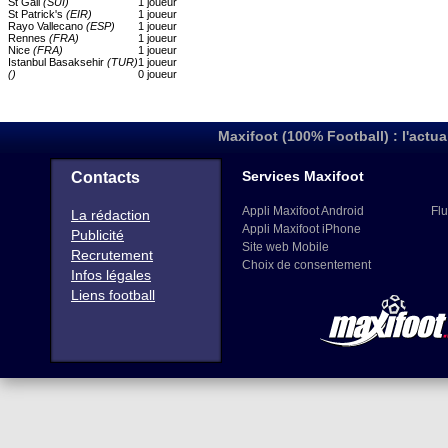
St Gall
(SUI)
1 joueur
St Patrick's
(EIR)
1 joueur
Rayo Vallecano
(ESP)
1 joueur
Rennes
(FRA)
1 joueur
Nice
(FRA)
1 joueur
Istanbul Basaksehir
(TUR)
1 joueur
()
0 joueur
Maxifoot (100% Football) : l'actua
Services Maxifoot
Contacts
Appli Maxifoot Android
Flu
La rédaction
Appli Maxifoot iPhone
Publicité
Site web Mobile
Recrutement
Choix de consentement
Infos légales
Liens football