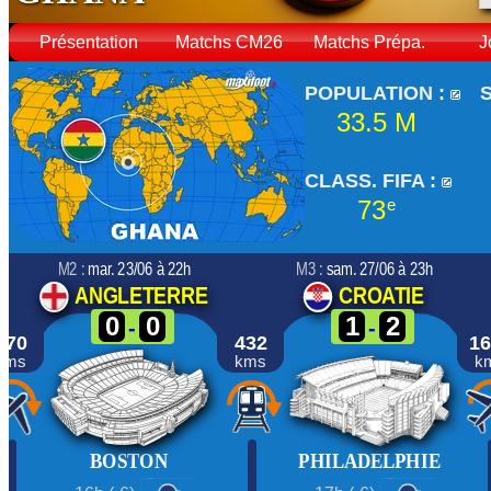
Présentation
Matchs CM26
Matchs Prépa.
J
POPULATION :
33.5 M
CLASS. FIFA :
73
e
M2 :
mar. 23/06 à 22h
M3 :
sam. 27/06 à 23h
ANGLETERRE
CROATIE
0
0
1
2
-
-
670
432
16
kms
kms
k
BOSTON
PHILADELPHIE