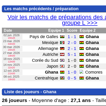
Les matchs précédents / préparation
Voir les matchs de préparations des 
groupe L >>>
Date
Equipe 1
Score
Equipe 2
02 jun. 2026
Pays de Galles
1 - 1
Ghana
20h45
23 mai. 2026
Mexique
2 - 0
Ghana
04h00
30 mar. 2026
Allemagne
2 - 1
Ghana
20h45
27 mar. 2026
Autriche
5 - 1
Ghana
18h00
18 nov. 2025
Corée du Sud
1 - 0
Ghana
12h00
14 nov. 2025
Japon
2 - 0
Ghana
11h20
12 oct. 2025
Ghana
1 - 0
Comores
21h00
08 oct. 2025
Centrafrique
0 - 5
Ghana
18h00
Liste des joueurs - Ghana
26 joueurs
- Moyenne d'age :
27,1 ans
- Tail