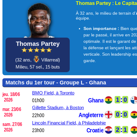
Thomas Partey : Le Capita
À 32 ans, le milieu de terrain d'
équipe.
Son importance :
Bien que
par le passé, il arrive en 
optimale. Il est le garant de
Thomas Partey
la défense et lançant les a
verticale. Son leadership es
(
32 ans,
Villarreal)
garde.
Milieu,
57 sel.,
15 buts
Matchs du 1er tour - Groupe L - Ghana
BMO Field,
à Toronto
jeu. 18/06
:
1
0
Ghana
2026
01h00
Gillette Stadium,
à Boston
mar. 23/06
:
0
0
Angleterre
2026
22h00
Lincoln Financial Field,
à Philadelphie
sam. 27/06
:
2
1
Croatie
2026
23h00