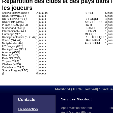
Répartition des clubs et des pays dans 
les joueurs
Atletico Mineiro
(BRE)
2 joueurs
BRESIL
5 joue
Royal Antwerp
(BEL)
1 joueur
5 joue
RU St Gilloise
(BEL)
1 joueur
BELGIQUE
4 joue
River Plate
(ARG)
1 joueur
ANGLETERRE
3 joue
Pumas UNAM
(MEX)
1 joueur
ITALIE
2 joue
Sunderland
(ANG)
1 joueur
FRANCE
2 joue
Internacional
(BRE)
1 joueur
ESPAGNE
1 joue
Flamengo
(BRE)
1 joueur
MEXIQUE
1 joue
Racing Santander
(ESP, d2)
1 joueur
REP. TCHEQUE
1 joue
Venise
(ITA, d2)
1 joueur
DANEMARK
1 joue
Midtjylland
(DAN)
1 joueur
ARGENTINE
1 joue
FC Bruges
(BEL)
1 joueur
Racing Genk
(BEL)
1 joueur
Arsenal
(ANG)
1 joueur
Milan AC
(ITA)
1 joueur
Paris SG
(FRA)
1 joueur
Troyes
(FRA)
1 joueur
Chelsea
(ANG)
1 joueur
Corinthians
(BRE)
1 joueur
Sparta Prague
(RTC)
1 joueur
()
0 joueur
Maxifoot (100% Football) : l'actua
Services Maxifoot
Contacts
Appli Maxifoot Android
Flu
La rédaction
Appli Maxifoot iPhone