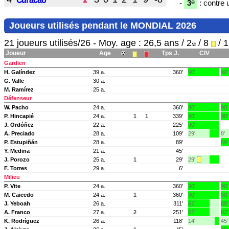
e
-
3
: contre 
Joueurs utilisés pendant le MONDIAL 2026
21 joueurs utilisés/26 - Moy. age : 26,5 ans / 2
/ 8
/ 
Joueur
Age
Tps J.
CIV
Gardien
H. Galíndez
39 a.
360'
90'
90'
G. Valle
30 a.
M. Ramírez
25 a.
Défenseur
W. Pacho
24 a.
360'
90'
90'
P. Hincapié
24 a.
1
1
339'
90'
90'
J. Ordóñez
22 a.
225'
90'
A. Preciado
28 a.
109'
29'
8'
P. Estupiñán
28 a.
89'
69'
Y. Medina
21 a.
45'
J. Porozo
25 a.
1
29'
29'
F. Torres
29 a.
6'
Milieu
P. Vite
24 a.
360'
90'
90'
M. Caicedo
24 a.
1
360'
90'
90'
J. Yeboah
26 a.
311'
61'
88'
A. Franco
27 a.
2
251'
61'
82'
K. Rodríguez
26 a.
118'
14'
45'