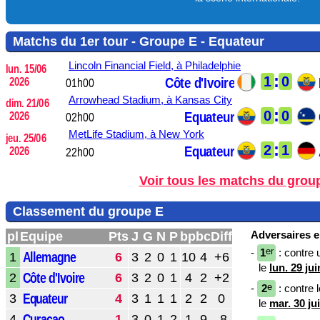
Matchs du 1er tour - Groupe E - Equateur
Lincoln Financial Field,
à Philadelphie
lun. 15/06
:
1
0
Côte d'Ivoire
2026
01h00
Arrowhead Stadium,
à Kansas City
dim. 21/06
:
0
0
Equateur
2026
02h00
MetLife Stadium,
à New York
jeu. 25/06
:
2
1
Equateur
2026
22h00
Voir tous les matchs du grou
Classement du groupe E
Adversaires en
pl
Equipe
Pts
J
G
N
P
bp
bc
Diff
er
-
1
: contre 
Allemagne
1
6
3
2
0
1
10
4
+6
le
lun. 29 ju
Côte d'Ivoire
2
6
3
2
0
1
4
2
+2
e
-
2
: contre l
Equateur
3
4
3
1
1
1
2
2
0
le
mar. 30 ju
Curacao
4
1
3
0
1
2
1
9
-8