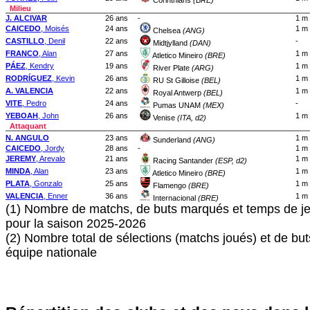
Corinthians
(BRE)
Milieu
J. ALCIVAR
26 ans
-
1 m
CAICEDO
, Moisés
24 ans
1 m
Chelsea
(ANG)
CASTILLO
, Denil
22 ans
-
Midtjylland
(DAN)
FRANCO
, Alan
27 ans
1 m
Atletico Mineiro
(BRE)
PÁEZ
, Kendry
19 ans
1 m
River Plate
(ARG)
RODRÍGUEZ
, Kevin
26 ans
1 m
RU St Gilloise
(BEL)
A. VALENCIA
22 ans
1 m
Royal Antwerp
(BEL)
VITE
, Pedro
24 ans
-
Pumas UNAM
(MEX)
YEBOAH
, John
26 ans
1 m
Venise
(ITA, d2)
Attaquant
N. ANGULO
23 ans
1 m
Sunderland
(ANG)
CAICEDO
, Jordy
28 ans
-
1 m
JEREMY
, Arevalo
21 ans
1 m
Racing Santander
(ESP, d2)
MINDA
, Alan
23 ans
1 m
Atletico Mineiro
(BRE)
PLATA
, Gonzalo
25 ans
1 m
Flamengo
(BRE)
VALENCIA
, Enner
36 ans
1 m
Internacional
(BRE)
(1) Nombre de matchs, de buts marqués et temps de je
pour la saison 2025-2026
(2) Nombre total de sélections (matchs joués) et de bu
équipe nationale