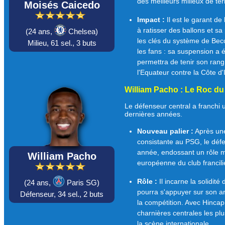
des meilleurs milieux de te
Moisés Caicedo
Impact :
Il est le garant de 
à ratisser des ballons et sa
(
24 ans,
Chelsea)
les clés du système de Bec
Milieu,
61 sel.,
3 buts
les fans : sa suspension a é
permettra de tenir son ran
l'Equateur contre la Côte d'
William Pacho : Le Roc du
Le défenseur central a franchi
dernières années.
Nouveau palier :
Après une
consistante au PSG, le défe
année, endossant un rôle 
William Pacho
européenne du club francili
Rôle :
Il incarne la solidité
(
24 ans,
Paris SG)
pourra s'appuyer sur son ar
Défenseur,
34 sel.,
2 buts
la compétition. Avec Hincapi
charnières centrales les plu
la scène internationale.