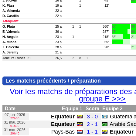
J. Alcivar
26 a.
1
45'
45
K. Páez
19 a.
1
12'
A. Valencia
22 a.
D. Castillo
22 a.
Attaquant
G. Plata
25 a.
1
1
360'
90'
90'
E. Valencia
36 a.
287'
76'
90'
N. Angulo
23 a.
1
218'
35'
21'
A. Minda
23 a.
55'
55'
J. Caicedo
28 a.
20'
2'
A. Jeremy
21 a.
Joueurs utilisés: 21
26,5
2
8
1
Les matchs précédents / préparation
Voir les matchs de préparations des 
groupe E >>>
Date
Equipe 1
Score
Equipe 2
07 jun. 2026
Equateur
3 - 0
Guatemal
22h00
31 mai. 2026
Equateur
2 - 1
Arabie Sao
01h30
31 mar. 2026
Pays-Bas
1 - 1
Equateur
20h45