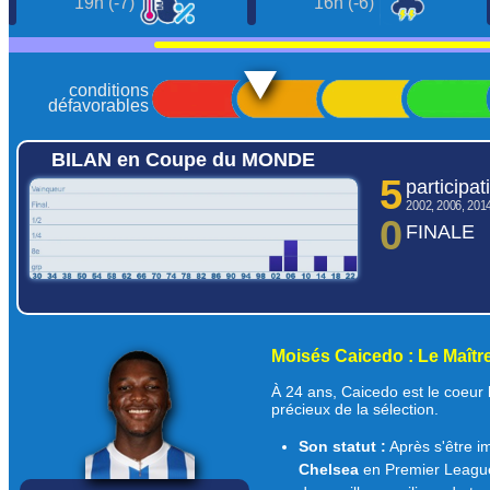
19h (-7)
16h (-6)
conditions
défavorables
BILAN en Coupe du MONDE
5
participat
2002, 2006, 201
0
FINALE
historique des résultats
comparer les équipes >>>
Moisés Caicedo : Le Maître
À 24 ans, Caicedo est le coeur b
précieux de la sélection.
Son statut :
Après s'être i
Chelsea
en Premier League,