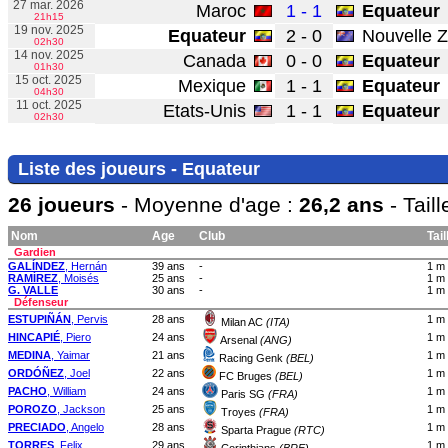
27 mar. 2026
Maroc
1 - 1
Equateur
21h15
19 nov. 2025
Equateur
2 - 0
Nouvelle Z
02h30
14 nov. 2025
Canada
0 - 0
Equateur
01h30
15 oct. 2025
Mexique
1 - 1
Equateur
04h30
11 oct. 2025
Etats-Unis
1 - 1
Equateur
02h30
Liste des joueurs - Equateur
26 joueurs
- Moyenne d'age :
26,2 ans
- Tail
Nom
Age
Club
Tail
Gardien
GALÍNDEZ
, Hernán
39 ans
-
1 m
RAMÍREZ
, Moisés
25 ans
-
1 m
G. VALLE
30 ans
-
1 m
Défenseur
ESTUPIÑÁN
, Pervis
28 ans
1 m
Milan AC
(ITA)
HINCAPIÉ
, Piero
24 ans
1 m
Arsenal
(ANG)
MEDINA
, Yaimar
21 ans
1 m
Racing Genk
(BEL)
ORDÓÑEZ
, Joel
22 ans
1 m
FC Bruges
(BEL)
PACHO
, William
24 ans
1 m
Paris SG
(FRA)
POROZO
, Jackson
25 ans
1 m
Troyes
(FRA)
PRECIADO
, Angelo
28 ans
1 m
Sparta Prague
(RTC)
TORRES
, Felix
29 ans
1 m