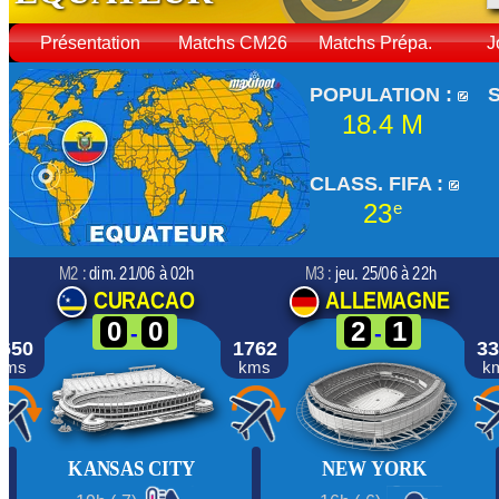
Présentation
Matchs CM26
Matchs Prépa.
J
POPULATION :
18.4 M
CLASS. FIFA :
23
e
M2 :
dim. 21/06 à 02h
M3 :
jeu. 25/06 à 22h
CURACAO
ALLEMAGNE
0
0
2
1
-
-
650
1762
33
kms
kms
k
KANSAS CITY
NEW YORK