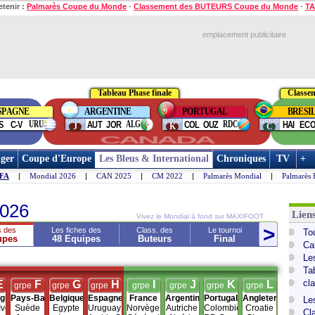
etenir :
Palmarès Coupe du Monde
-
Classement des BUTEURS Coupe du Monde
-
TA
emplacement publicitaire
Tableau Phase finale
Classe
SPAGNE
ARGENTINE
PORTUGAL
BRESI
group
group
group
URU
ALG
RDC
S
C-V
AUT
JOR
COL
OUZ
HAI
EC
J
K
C
CANADA
ger
Coupe d'Europe
Les Bleus & International
Chroniques
TV
+
IFA
|
Mondial 2026
|
CAN 2025
|
CM 2022
|
Palmarès Mondial
|
Palmarès 
026
Lien
Vivez le Mondial à fond sur MAXIFOOT
>
<
s des
Les fiches des
Class. des
Le tournoi
To
upes
48 Equipes
Buteurs
Final
Pa
Ca
Le
Ta
cl
E
F
G
H
I
J
K
L
grpe
grpe
grpe
grpe
grpe
grpe
grpe
agne
Pays-Bas
Belgique
Espagne
France
Argentine
Portugal
Angleterre
Le
Ivoire
Suède
Egypte
Uruguay
Norvège
Autriche
Colombie
Croatie
Cl