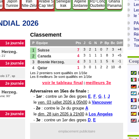
ur
Japon
Iran
Arabie Sa.
Sénégal
Algérie
RD Congo
Ghana
Le
ao
Tunisie
Nlle-Zélande
Cap Vert
Irak
Jordanie
Ouzbékistan
Panama
Le
le
NDIAL 2026
PA
le
Classement
Ré
To
1e journée
P
Equipe
Pts
J
G
N
P
Bp
Bc
Diff
To
3
2
1
0
7
3
+4
7
1
Suisse
 Herzeg.
Adversaires en 16es de finale :
3
1
1
1
8
3
+5
4
c 21'
2
Canada
-
1
er
: contre un 3
e
des grpes
E
,
F
,
G
,
I
,
J
Coup
3
1
1
1
5
6
-1
4
3
Bosnie Herzeg.
le
ven. 03 juillet 2026 à 05h00
à
Vancouver
1e journée
-
2
e
: contre le 2
e
du groupe
A
3
0
1
2
2
10
-8
1
4
Qatar
le
dim. 28 juin 2026 à 21h00
à
Los Angeles
Les 2 premiers sont qualifiés en 1/16e
olo 17', sp
Les 8 meilleurs 3e sont qualifiés en 1/16e
-
3
e
: contre un 1
er
des grpes
D
,
E
voir le tableau final
meilleurs 3e
|
2e journée
 Herzeg.
mic 90'
2e journée
emplacement publicitaire