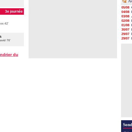
A
05/08
3e journée
04/08
03/08
02/08
dos 42'
01/08
30/07
29/07
a
29/07
avid 76'
29/07
29/07
28/07
endrier du
28/07
28/07
28/07
28/07
Sond