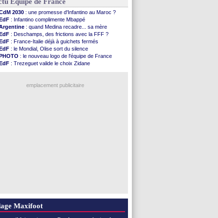
ctu Equipe de France
CdM 2030
: une promesse d'Infantino au Maroc ?
EdF
: Infantino complimente Mbappé
Argentine
: quand Medina recadre... sa mère
EdF
: Deschamps, des frictions avec la FFF ?
EdF
: France-Italie déjà à guichets fermés
EdF
: le Mondial, Olise sort du silence
PHOTO
: le nouveau logo de l'équipe de France
EdF
: Trezeguet valide le choix Zidane
EdF
: Zidane et l'argent, les mots de Diallo
EdF
: Zidane pense déjà à un retour de Mendy
EdF
: le message de Mbappé à Zidane
emplacement publicitaire
EdF
: les mots de Genesio pour Zidane
VIDEO
: Zidane a rencontré les supporters
EdF
: Zidane soutient Christophe Gleizes
EdF
: depuis le Real, Zidane n'a pas chômé
Voir toutes les brèves
age Maxifoot