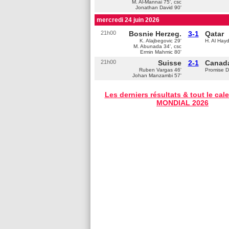
M. Al-Mannai 75', csc
Jonathan David 90'
mercredi 24 juin 2026
21h00
Bosnie Herzeg.
3-1
Qatar
K. Alajbegovic 29'
H. Al Hay
M. Abunada 34', csc
Ermin Mahmic 80'
21h00
Suisse
2-1
Canad
Ruben Vargas 46'
Promise D
Johan Manzambi 57'
Les derniers résultats & tout le cal
MONDIAL 2026