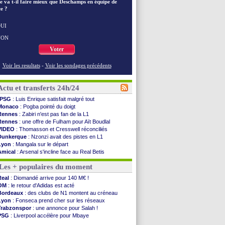
e va t-il faire mieux que Deschamps en équipe de
e ?
UI
NON
Voter
Voir les resultats
-
Voir les sondages précédents
Actu et transferts 24h/24
PSG
: Luis Enrique satisfait malgré tout
Monaco
: Pogba pointé du doigt
Rennes
: Zabiri n'est pas fan de la L1
Rennes
: une offre de Fulham pour Aït Boudlal
VIDEO
: Thomasson et Cresswell réconciliés
Dunkerque
: Nzonzi avait des pistes en L1
Lyon
: Mangala sur le départ
Amical
: Arsenal s'incline face au Real Betis
Amical
: lourde défaite pour le PSG
Les + populaires du moment
Man City
: Maresca flou pour Reijnders
LdC
: Fenerbahçe prend une belle option
Real
: Diomandé arrive pour 140 M€ !
Al-Diriyah
: Mbemba arrive libre (officiel)
OM
: le retour d'Adidas est acté
Atletico
: le plan d'Alvarez à son retour
Bordeaux
: des clubs de N1 montent au créneau
Amical
: premier succès pour Brest
Lyon
: Fonseca prend cher sur les réseaux
VIDEO
: le joli but de Greenwood avec le Fener !
Trabzonspor
: une annonce pour Salah !
CdM 2030
: une promesse d'Infantino au Maroc ...
PSG
: Liverpool accélère pour Mbaye
PSG
: la compo pour le premier match amical
EdF
: Infantino complimente Mbappé