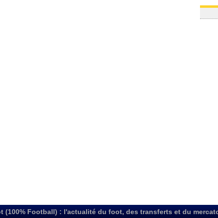
05/08
04/08
05/08
05/08
05/08
05/08
05/08
05/08
t (100% Football) : l'actualité du foot, des transferts et du mercat