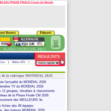
BLEAU PHASE FINALE Coupe du Monde
ment Buteurs
Palmarès
L
ALLEMAGNE
group
MAR
CIV
O
EQU
CUR
E
ouvrir
MEXIQUE
RESULTATS
Euro
|
Ballon d'Or
|
s de la rubrique MONDIAL 2026
Le
Les meilleurs
Revoir le
Archive des
Les grands
ute l'actualité du MONDIAL 2026
lmarès
Buteurs
Mondial 2022
Mondiaux
Moments
lendrier TV du MONDIAL 2026
s 12 groupes, résultats & classements
bleau de la Phase Finale CM 2026
assement des MEILLEURS 3e
s fiches des 48 équipes
as. des buteurs MONDIAL 2026