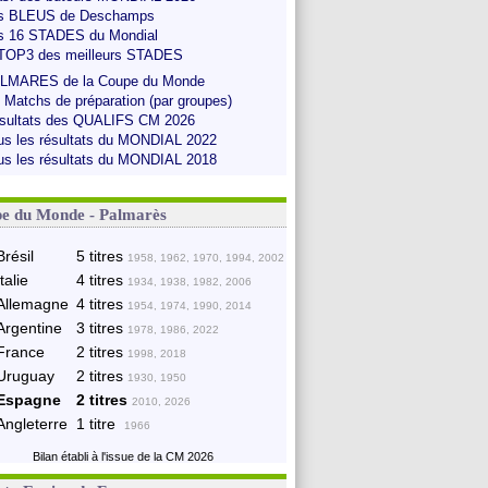
s BLEUS de Deschamps
s 16 STADES du Mondial
 TOP3 des meilleurs STADES
LMARES de la Coupe du Monde
s Matchs de préparation (par groupes)
sultats des QUALIFS CM 2026
us les résultats du MONDIAL 2022
us les résultats du MONDIAL 2018
e du Monde - Palmarès
Brésil
5 titres
1958, 1962, 1970, 1994, 2002
Italie
4 titres
1934, 1938, 1982, 2006
Allemagne
4 titres
1954, 1974, 1990, 2014
Argentine
3 titres
1978, 1986, 2022
France
2 titres
1998, 2018
Uruguay
2 titres
1930, 1950
Espagne
2 titres
2010, 2026
Angleterre
1 titre
1966
Bilan établi à l'issue de la CM 2026