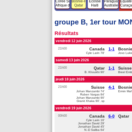
Corée Sud
Bosnie-H.
Ecosse
Paraguay
Equate
Afrique du Sud
Qatar
Haiti
Australie
Curaç
groupe B, 1er tour MO
Résultats
vendredi 12 juin 2026
21h00
Canada
1-1
Bosnie
Cyle Larin 78'
Jovo Luki
samedi 13 juin 2026
21h00
Qatar
1-1
Suisse
B. Khoukhi 90'
Breel Emb
jeudi 18 juin 2026
21h00
Suisse
4-1
Bosnie
Johan Manzambi 74'
Ermin Mah
Ruben Vargas 84'
Johan Manzambi 90'
Granit Xhaka 90', sp
vendredi 19 juin 2026
00h00
Canada
6-0
Qatar
Cyle Larin 16'
Jonathan David 29'
Jonathan David 45'
N.-D Saliba 64'