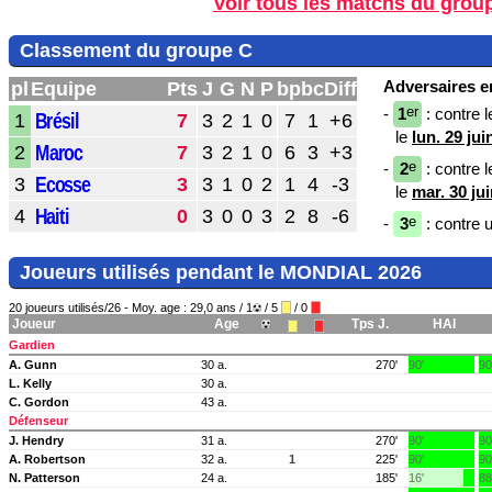
Voir tous les matchs du grou
Classement du groupe C
Adversaires en
pl
Equipe
Pts
J
G
N
P
bp
bc
Diff
er
-
1
: contre l
Brésil
1
7
3
2
1
0
7
1
+6
le
lun. 29 ju
Maroc
2
7
3
2
1
0
6
3
+3
e
-
2
: contre l
Ecosse
3
3
3
1
0
2
1
4
-3
le
mar. 30 ju
Haiti
4
0
3
0
0
3
2
8
-6
e
-
3
: contre 
Joueurs utilisés pendant le MONDIAL 2026
20 joueurs utilisés/26 - Moy. age : 29,0 ans / 1
/ 5
/ 0
Joueur
Age
Tps J.
HAI
Gardien
A. Gunn
30 a.
270'
90'
90
L. Kelly
30 a.
C. Gordon
43 a.
Défenseur
J. Hendry
31 a.
270'
90'
90
A. Robertson
32 a.
1
225'
90'
90
N. Patterson
24 a.
185'
16'
88