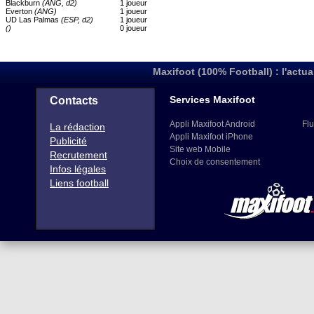
Blackburn
(ANG, d2)
1 joueur
Everton
(ANG)
1 joueur
UD Las Palmas
(ESP, d2)
1 joueur
()
0 joueur
Maxifoot (100% Football) : l'actua
Services Maxifoot
Contacts
Appli Maxifoot Android
Flu
La rédaction
Appli Maxifoot iPhone
Publicité
Site web Mobile
Recrutement
Choix de consentement
Infos légales
Liens football