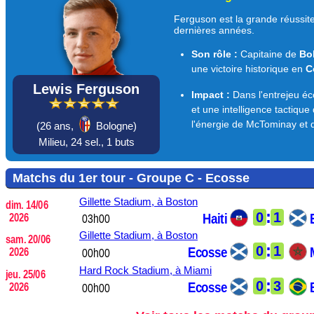
Ferguson est la grande réussit
dernières années.
Son rôle :
Capitaine de
Bo
une victoire historique en
C
Lewis Ferguson
Impact :
Dans l'entrejeu éco
et une intelligence tactiqu
l'énergie de McTominay et 
(
26 ans,
Bologne)
Milieu,
24 sel.,
1 buts
Matchs du 1er tour - Groupe C - Ecosse
Gillette Stadium,
à Boston
dim. 14/06
:
0
1
Haiti
2026
03h00
Gillette Stadium,
à Boston
sam. 20/06
:
0
1
Ecosse
2026
00h00
Hard Rock Stadium,
à Miami
jeu. 25/06
:
0
3
Ecosse
2026
00h00