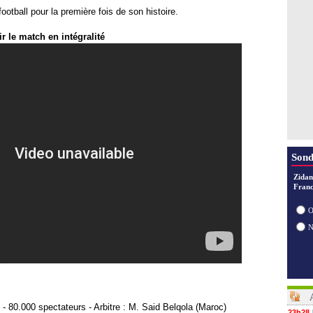
28/07
tball pour la première fois de son histoire.
28/07
28/07
ir le match en intégralité
Sond
Zidan
Franc
O
e - 80.000 spectateurs - Arbitre : M. Said Belqola (Maroc)
23h28