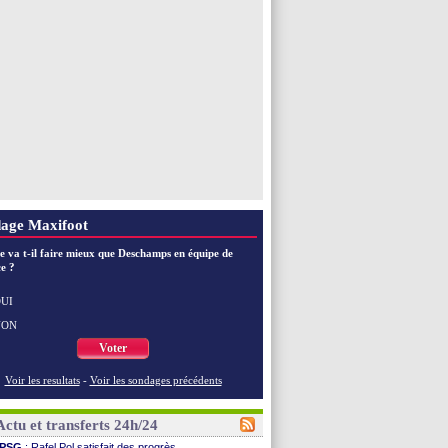
EdF
: les mots de Genesio pour Zidane
VIDEO
: Zidane a rencontré les supporters
EdF
: Zidane soutient Christophe Gleizes
Voir toutes les brèves
age Maxifoot
e va t-il faire mieux que Deschamps en équipe de
e ?
UI
NON
Voter
Voir les resultats
-
Voir les sondages précédents
Actu et transferts 24h/24
PSG
: Rafel Pol satisfait des progrès