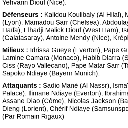
Yehvann Diouf (Nice).
Défenseurs :
Kalidou Koulibaly (Al Hilal)
(Lyon), Mamadou Sarr (Chelsea), Abdoula
Haïfa), Elhadji Malick Diouf (West Ham), I
(Galatasaray), Antoine Mendy (Nice), Krép
Milieux :
Idrissa Gueye (Everton), Pape Gue
Lamine Camara (Monaco), Habib Diarra (S
Ciss (Rayo Vallecano), Pape Matar Sarr (T
Sapoko Ndiaye (Bayern Munich).
Attaquants :
Sadio Mané (Al Nassr), Ismaï
Palace), Ilimane Ndiaye (Everton), Ibrahi
Assane Diao (Côme), Nicolas Jackson (B
Dieng (Lorient), Chérif Ndiaye (Samsunspo
(Par Romain Rigaux)