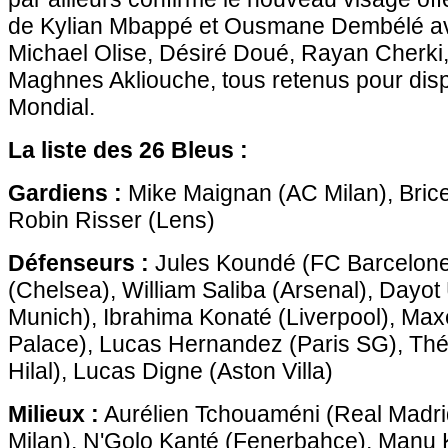
de Kylian Mbappé et Ousmane Dembélé av
Michael Olise, Désiré Doué, Rayan Cherki,
Maghnes Akliouche, tous retenus pour disp
Mondial.
La liste des 26 Bleus :
Gardiens :
Mike Maignan (AC Milan), Bri
Robin Risser (Lens)
Défenseurs :
Jules Koundé (FC Barcelone
(Chelsea), William Saliba (Arsenal), Day
Munich), Ibrahima Konaté (Liverpool), Max
Palace), Lucas Hernandez (Paris SG), Th
Hilal), Lucas Digne (Aston Villa)
Milieux :
Aurélien Tchouaméni (Real Madrid
Milan), N'Golo Kanté (Fenerbahçe), Manu