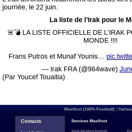
journée, le 22 juin.
La liste de l’Irak pour le 
🚨💣 LA LISTE OFFICIELLE DE L’IRAK
MONDE !!!!
Frans Putros et Munaf Younis…
pic.twi
— Irak FRA (@964wave)
Jun
(Par Youcef Touaitia)
Maxifoot (100% Football) : l'actua
Services Maxifoot
Contacts
Appli Maxifoot Android
Flu