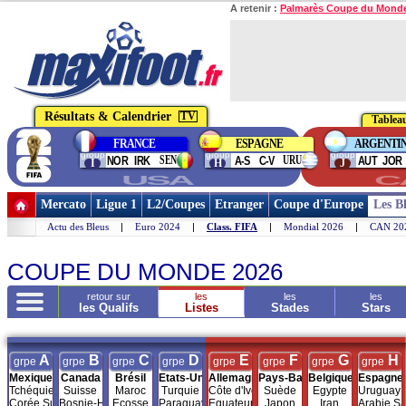
A retenir :
Palmarès Coupe du Mond
Résultats & Calendrier
TV
Tableau
FRANCE
ESPAGNE
ARGENTI
group
group
group
SEN
URU
NOR
IRK
A-S
C-V
AUT
JOR
I
H
J
USA
C
Mercato
Ligue 1
L2/Coupes
Etranger
Coupe d'Europe
Les B
Actu des Bleus
|
Euro 2024
|
Class. FIFA
|
Mondial 2026
|
CAN 20
COUPE DU MONDE 2026
retour sur
les
les
les
les Qualifs
Listes
Stades
Stars
A
B
C
D
E
F
G
H
grpe
grpe
grpe
grpe
grpe
grpe
grpe
grpe
Mexique
Canada
Brésil
Etats-Unis
Allemagne
Pays-Bas
Belgique
Espagne
Tchéquie
Suisse
Maroc
Turquie
Côte d'Ivoire
Suède
Egypte
Uruguay
Corée Sud
Bosnie-H.
Ecosse
Paraguay
Equateur
Japon
Iran
Arabie Sa