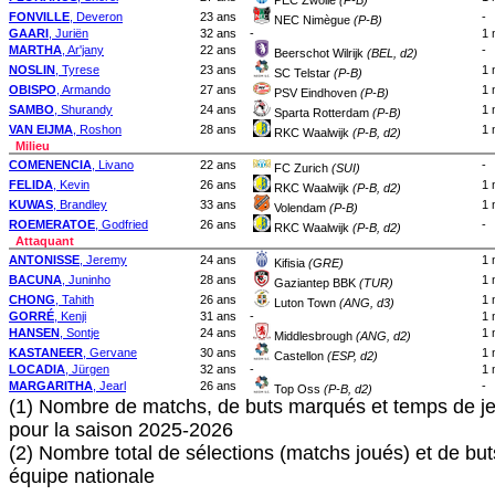
PEC Zwolle
(P-B)
FONVILLE
, Deveron
23 ans
-
NEC Nimègue
(P-B)
GAARI
, Juriën
32 ans
-
1 
MARTHA
, Ar'jany
22 ans
-
Beerschot Wilrijk
(BEL, d2)
NOSLIN
, Tyrese
23 ans
1 
SC Telstar
(P-B)
OBISPO
, Armando
27 ans
1 
PSV Eindhoven
(P-B)
SAMBO
, Shurandy
24 ans
1 
Sparta Rotterdam
(P-B)
VAN EIJMA
, Roshon
28 ans
1 
RKC Waalwijk
(P-B, d2)
Milieu
COMENENCIA
, Livano
22 ans
-
FC Zurich
(SUI)
FELIDA
, Kevin
26 ans
1 
RKC Waalwijk
(P-B, d2)
KUWAS
, Brandley
33 ans
1 
Volendam
(P-B)
ROEMERATOE
, Godfried
26 ans
-
RKC Waalwijk
(P-B, d2)
Attaquant
ANTONISSE
, Jeremy
24 ans
1 
Kifisia
(GRE)
BACUNA
, Juninho
28 ans
1 
Gaziantep BBK
(TUR)
CHONG
, Tahith
26 ans
1 
Luton Town
(ANG, d3)
GORRÉ
, Kenji
31 ans
-
1 
HANSEN
, Sontje
24 ans
1 
Middlesbrough
(ANG, d2)
KASTANEER
, Gervane
30 ans
1 
Castellon
(ESP, d2)
LOCADIA
, Jürgen
32 ans
-
1 
MARGARITHA
, Jearl
26 ans
-
Top Oss
(P-B, d2)
(1) Nombre de matchs, de buts marqués et temps de je
pour la saison 2025-2026
(2) Nombre total de sélections (matchs joués) et de bu
équipe nationale