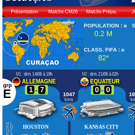
Présentation
Matchs CM26
Matchs Prépa.
J
POPULATION :
0.2 M
CLASS. FIFA :
82
e
M1 :
dim. 14/06 à 19h
M2 :
dim. 21/06 à 02h
ALLEMAGNE
EQUATEUR
grp
1
7
0
0
-
-
E
1047
16
kms
k
HEURE
LOCAL
HOUSTON
KANSAS CITY