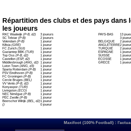
Répartition des clubs et des pays dans 
les joueurs
RKC Waalwijk
(P-B, d2)
3 joueurs
PAYS-BAS
13 joue
SC Telstar
(P-B)
2 joueurs
3 joueu
Volendam
(P-B)
1 joueur
BELGIQUE
2 joueu
Kifisia
(GRE)
1 joueur
ANGLETERRE
2 joueu
FC Zurich
(SUI)
1 joueur
TURQUIE
2 joueu
Gaziantep BBK
(TUR)
1 joueur
ESPAGNE
1 joueu
Top Oss
(P-B, d2)
1 joueur
SUISSE
1 joueu
Castellon
(ESP, d2)
1 joueur
ECOSSE
1 joueu
Middlesbrough
(ANG, d2)
1 joueur
GRECE
1 joueu
Luton Town
(ANG, d3)
1 joueur
Sparta Rotterdam
(P-B)
1 joueur
PSV Eindhoven
(P-B)
1 joueur
FC Groningen
(P-B)
1 joueur
Cercle Bruges
(BEL)
1 joueur
VV Venlo
(P-B, d2)
1 joueur
Konyaspor
(TUR)
1 joueur
Livingston
(ECO)
1 joueur
NEC Nimègue
(P-B)
1 joueur
PEC Zwolle
(P-B)
1 joueur
Beerschot Wilrijk
(BEL, d2)
1 joueur
()
0 joueur
Maxifoot (100% Football) : l'actua