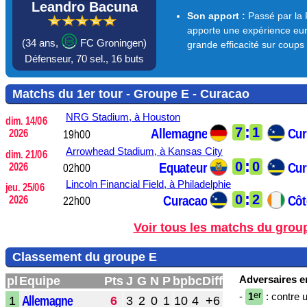
Leandro Bacuna
Son apport :
Passé par la P
apporte une expérience eu
(
34 ans,
FC Groningen)
grande efficacité sur coups
Défenseur,
70 sel.,
16 buts
Matchs du 1er tour - Groupe E - Curacao
NRG Stadium,
à Houston
dim. 14/06
:
7
1
Allemagne
Cur
2026
19h00
Arrowhead Stadium,
à Kansas City
dim. 21/06
:
0
0
Equateur
Cur
2026
02h00
Lincoln Financial Field,
à Philadelphie
jeu. 25/06
:
0
2
Curacao
Côt
2026
22h00
Voir tous les matchs du grou
Classement du groupe E
Adversaires en
pl
Equipe
Pts
J
G
N
P
bp
bc
Diff
er
-
1
: contre 
Allemagne
1
6
3
2
0
1
10
4
+6