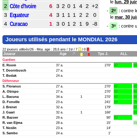
le
lun. 29 ju
Côte d'Ivoire
2
6
3
2
0
1
4
2
+2
e
-
2
: contre l
Equateur
3
4
3
1
1
1
2
2
0
le
mar. 30 ju
Curacao
4
1
3
0
1
2
1
9
-8
e
-
3
: contre 
Joueurs utilisés pendant le MONDIAL 2026
22 joueurs utilisés/26 - Moy. age : 28,6 ans / 1
/ 7
/ 0
Joueur
Age
Tps J.
ALL
Gardien
E. Room
37 a.
270'
90'
90
T. Doornbusch
27 a.
T. Bodak
24 a.
Défenseur
S. Floranus
27 a.
270'
90'
90
A. Obispo
27 a.
270'
90'
90
L. Bacuna
34 a.
1
270'
90'
90
D. Fonville
23 a.
241'
90'
75
J. Brenet
32 a.
179'
90
J. Gaari
32 a.
1
166'
90
R. Bazoer
29 a.
90'
90'
R. van Eijma
28 a.
15'
15
T. Noslin
23 a.
14'
S. Sambo
24 a.
1'