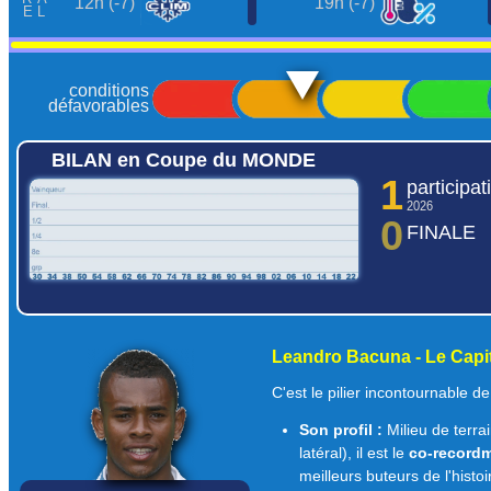
12h (-7)
19h (-7)
conditions
défavorables
BILAN en Coupe du MONDE
1
participat
2026
0
FINALE
historique des résultats
comparer les équipes >>>
Leandro Bacuna - Le Capi
C'est le pilier incontournable de
Son profil :
Milieu de terra
latéral), il est le
co-recordm
meilleurs buteurs de l'histo