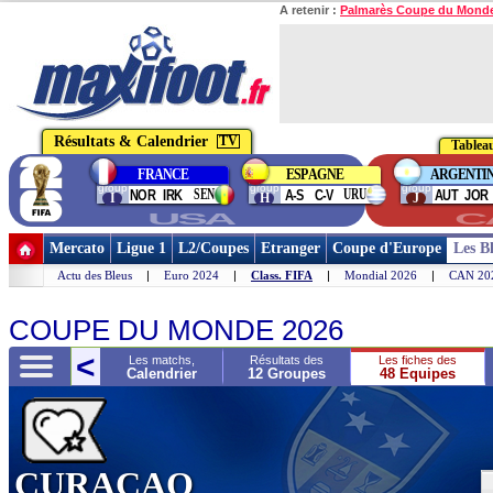
A retenir :
Palmarès Coupe du Mond
Résultats & Calendrier
TV
Tableau
FRANCE
ESPAGNE
ARGENTI
group
group
group
SEN
URU
NOR
IRK
A-S
C-V
AUT
JOR
I
H
J
USA
C
Mercato
Ligue 1
L2/Coupes
Etranger
Coupe d'Europe
Les B
Actu des Bleus
|
Euro 2024
|
Class. FIFA
|
Mondial 2026
|
CAN 20
COUPE DU MONDE 2026
>
<
Les matchs,
Résultats des
Les fiches des
res
Calendrier
12 Groupes
48 Equipes
Choisir une autr
CURAÇAO