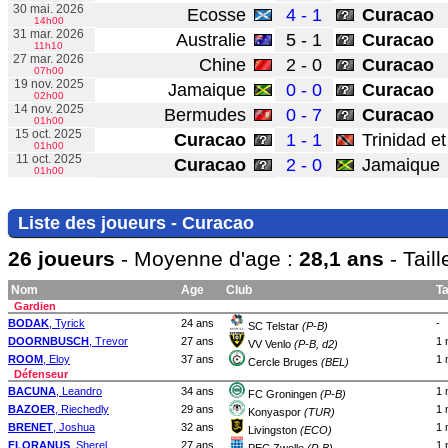
30 mai. 2026
Ecosse
4 - 1
Curacao
14h00
31 mar. 2026
Australie
5 - 1
Curacao
11h10
27 mar. 2026
Chine
2 - 0
Curacao
07h00
19 nov. 2025
Jamaique
0 - 0
Curacao
02h00
14 nov. 2025
Bermudes
0 - 7
Curacao
01h00
15 oct. 2025
Curacao
1 - 1
Trinidad e
01h00
11 oct. 2025
Curacao
2 - 0
Jamaique
01h00
Liste des joueurs - Curacao
26 joueurs
- Moyenne d'age :
28,1 ans
- Tail
Nom
Age
Club
Ta
Gardien
BODAK
, Tyrick
24 ans
-
SC Telstar
(P-B)
DOORNBUSCH
, Trevor
27 ans
1 
VV Venlo
(P-B, d2)
ROOM
, Eloy
37 ans
1 
Cercle Bruges
(BEL)
Défenseur
BACUNA
, Leandro
34 ans
1 
FC Groningen
(P-B)
BAZOER
, Riechedly
29 ans
1 
Konyaspor
(TUR)
BRENET
, Joshua
32 ans
1 
Livingston
(ECO)
FLORANUS
, Sherel
27 ans
1 