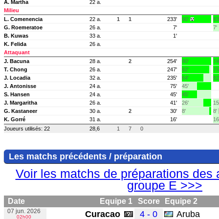
A. Martha
22 a.
Milieu
L. Comenencia
22 a.
1
1
233'
90'
83
G. Roemeratoe
26 a.
7'
7'
B. Kuwas
33 a.
1'
K. Felida
26 a.
Attaquant
J. Bacuna
28 a.
2
254'
90'
74
T. Chong
26 a.
247'
82'
75
J. Locadia
32 a.
235'
64'
82
J. Antonisse
24 a.
75'
45'
S. Hansen
24 a.
45'
45'
J. Margaritha
26 a.
41'
26'
15
G. Kastaneer
30 a.
2
30'
8'
8'
K. Gorré
31 a.
16'
16
Joueurs utilisés: 22
28,6
1
7
0
Les matchs précédents / préparation
Voir les matchs de préparations des 
groupe E >>>
Date
Equipe 1
Score
Equipe 2
07 jun. 2026
Curacao
4 - 0
Aruba
02h00