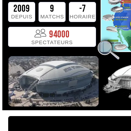
2009
9
-7
DEPUIS
MATCHS
HORAIRE
94000
SPECTATEURS