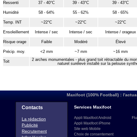
Ressenti
37 - 40°C
39 - 43°C
39 - 43°C
Humidité
58 - 64%
55 - 62%
58 - 65%
Temp. INT
~22°C
~22°C
~22°C
Ensoleillement
Intense / sec
Intense / sec
Intense / orageux
Risque orage
Faible
Modéré
Élevé
Précip. moy.
<2 mm
~7 mm
~16 mm
2 arches monumentales - plus grand toit rétractable du mo
Toit
naturel surélevé installé sur la pelouse synt
Maxifoot (100% Football) : l'actua
Services Maxifoot
Contacts
Appli Maxifoot Android
Flu
La rédaction
Appli Maxifoot iPhone
Publicité
Site web Mobile
Recrutement
Choix de consentement