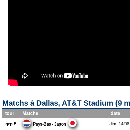
Matchs à Dallas, AT&T Stadium (9 
tour
Matchs
date
grp F
dim. 14/06
Pays-Bas - Japon