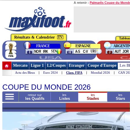
A retenir :
Palmarès Coupe du Mond
Résultats & Calendrier
TV
Tableau
FRANCE
ESPAGNE
ARGENTI
group
group
group
SEN
URU
NOR
IRK
A-S
C-V
AUT
JOR
I
H
J
USA
C
Mercato
Ligue 1
L2/Coupes
Etranger
Coupe d'Europe
Les B
Actu des Bleus
|
Euro 2024
|
Class. FIFA
|
Mondial 2026
|
CAN 20
Choisir un autre S
COUPE DU MONDE 2026
retour sur
les
les
les
les Qualifs
Listes
Stades
Stars