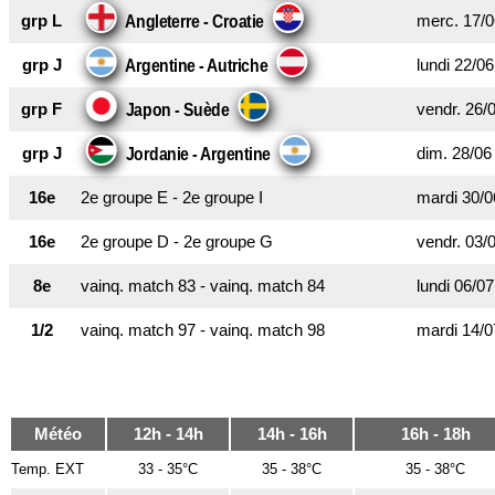
grp L
merc. 17/0
Angleterre - Croatie
grp J
lundi 22/06
Argentine - Autriche
grp F
vendr. 26/
Japon - Suède
grp J
dim. 28/06
Jordanie - Argentine
16e
2e groupe E - 2e groupe I
mardi 30/0
16e
2e groupe D - 2e groupe G
vendr. 03/
8e
vainq. match 83 - vainq. match 84
lundi 06/07
1/2
vainq. match 97 - vainq. match 98
mardi 14/0
Météo
12h - 14h
14h - 16h
16h - 18h
Temp. EXT
33 - 35°C
35 - 38°C
35 - 38°C