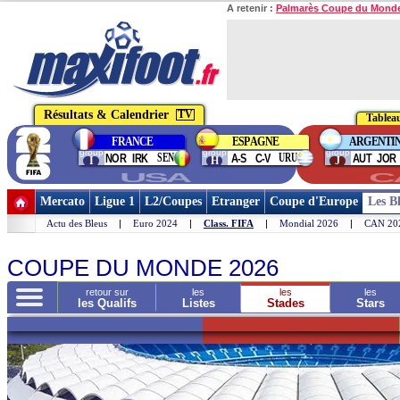
A retenir :
Palmarès Coupe du Mond
Résultats & Calendrier
TV
Tableau
FRANCE
ESPAGNE
ARGENTI
group
group
group
SEN
URU
NOR
IRK
A-S
C-V
AUT
JOR
I
H
J
USA
C
Mercato
Ligue 1
L2/Coupes
Etranger
Coupe d'Europe
Les B
Actu des Bleus
|
Euro 2024
|
Class. FIFA
|
Mondial 2026
|
CAN 20
Choisir un autre S
COUPE DU MONDE 2026
retour sur
les
les
les
les Qualifs
Listes
Stades
Stars