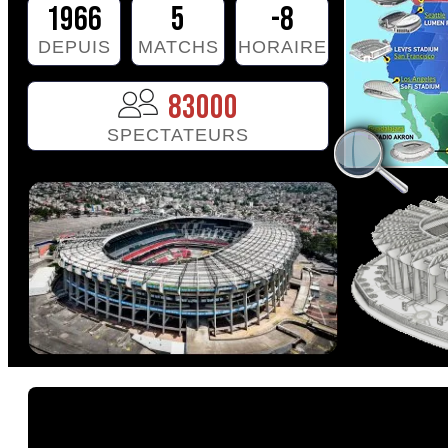
1966
5
-8
DEPUIS
MATCHS
HORAIRE
83000
SPECTATEURS