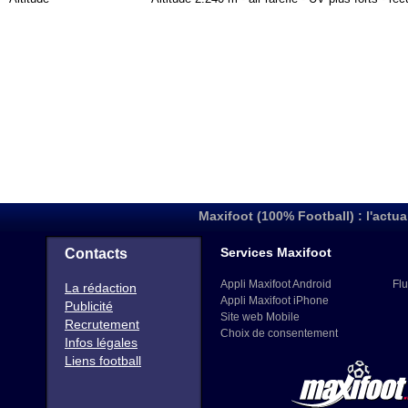
Maxifoot (100% Football) : l'actua
Services Maxifoot
Contacts
Appli Maxifoot Android
Flu
La rédaction
Appli Maxifoot iPhone
Publicité
Site web Mobile
Recrutement
Choix de consentement
Infos légales
Liens football