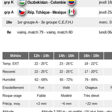
grp K
jeudi 18
Ouzbekistan - Colombie
grp A
jeudi 25
Rép. Tchèque - Mexique
16e
1er groupe A - 3e groupe C,E,F,H,I
merc. 0
8e
vainq. match 79 - vainq. match 80
lundi 06
Météo
12h - 14h
14h - 16h
16h - 18h
Temp. EXT
22 - 25°C
23 - 26°C
19 - 22°C
Ressenti
22 - 25°C
22 - 25°C
17 - 20°C
Humidité
62 - 68%
65 - 72%
76 - 84%
Ensoleillement
Fort
Voilé
Orageux
P
Risque orage
Faible
Modéré
Très élevé
Précip. moy.
<2 mm
~6 mm
~22 mm
Altitude
Altitude 2.240 m - air raréfié - UV plus forts - r