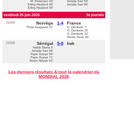
M. Pedersen 43'
Ismaila Sarr 53'
Erling Haaland 48'
Ismaila Sarr 90'
Erling Haaland 58'
vendredi 26 juin 2026
3e journée
21h00
Norvège
1-4
France
Thelo Aasgaard 21'
O. Dembele 7'
O. Dembele 20'
O. Dembele 32'
Desire Doue 90'
21h00
Sénégal
5-0
Irak
Habib Diarra 4'
Ismaila Sarr 56'
Pape Gueye 59'
Pape Gueye 71'
Iliman Ndiaye 82'
Les derniers résultats & tout le calendrier du
MONDIAL 2026