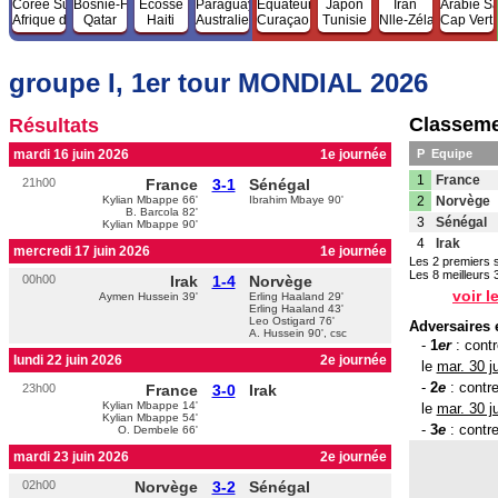
Corée Sud
Bosnie-H.
Ecosse
Paraguay
Equateur
Japon
Iran
Arabie Sa
Afrique du Sud
Qatar
Haiti
Australie
Curaçao
Tunisie
Nlle-Zélande
Cap Vert
groupe I, 1er tour MONDIAL 2026
Classem
Résultats
mardi 16 juin 2026
1e journée
P
Equipe
1
France
21h00
France
3-1
Sénégal
Adversaires en 16es de fina
Kylian Mbappe 66'
Ibrahim Mbaye 90'
2
Norvège
-
1
er
: contre un 3
e
des gr
B. Barcola 82'
3
Sénégal
le
mar. 30 juin 2026 à 23h0
Kylian Mbappe 90'
-
2
e
: contre le 2
e
du grou
4
Irak
mercredi 17 juin 2026
1e journée
le
mar. 30 juin 2026 à 19h0
Les 2 premiers s
Les 8 meilleurs 
-
3
e
: contre un 1
er
des gr
00h00
Irak
1-4
Norvège
voir l
Aymen Hussein 39'
Erling Haaland 29'
Erling Haaland 43'
Leo Ostigard 76'
A. Hussein 90', csc
lundi 22 juin 2026
2e journée
23h00
France
3-0
Irak
Kylian Mbappe 14'
Kylian Mbappe 54'
O. Dembele 66'
mardi 23 juin 2026
2e journée
02h00
Norvège
3-2
Sénégal