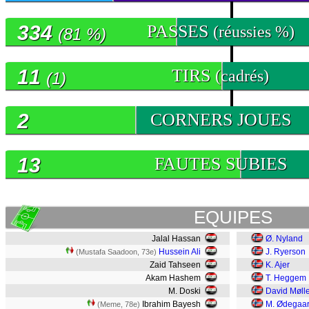
334
PASSES
(réussies %)
(81 %)
11
TIRS
(cadrés)
(1)
2
CORNERS JOUES
13
FAUTES SUBIES
EQUIPES
Jalal Hassan
Ø. Nyland
Hussein Ali
J. Ryerson
(Mustafa Saadoon, 73e)
Zaid Tahseen
K. Ajer
Akam Hashem
T. Heggem
M. Doski
David Mølle
Ibrahim Bayesh
M. Ødegaa
(Meme, 78e)