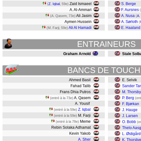
Zaid Ismaeel
S. Berge
(
Z. Iqbal
, 59e)
A. Al-Ammari
F. Aursnes
(
Ali Jasim
A. Nusa
(A. Qasem, 73e)
(
A.
Aymen Hussein
A. Sørloth
(
Ali Al Hamadi
E. Haaland
(M. Farji, 59e)
ENTRAINEURS
Graham Arnold
Stale Sol
BANCS DE TOUCH
Ahmed Basil
E. Selvik
Fahad Talib
Sander Ta
Frans Dhia Putros
M. Thorsby
A. Qasem
P. Berg
(entré à la 73e)
(ent
A. Yousif
F. Bjørkan
Z. Iqbal
(entré à la 59e)
J. Hauge
M. Farji
(entré à la 59e)
J. Larsen
Meme
(entré à la 78e)
O. Bobb
(e
Rebin Solaka Adhamat
Thelo Aas
Kevin Yakob
L. Østigård
A. Sher
K. Thorstv