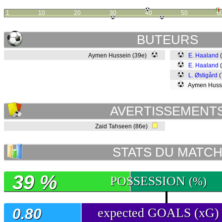
1
10
20
30
40
50
6
BUTEURS
Aymen Hussein (39e)
E. Haaland
E. Haaland
L. Østigård
(
Aymen Husse
AVERTISSEMENT
Zaid Tahseen (86e)
STATS DU MATC
39 %
POSSESSION
(%)
0.80
expected GOALS (xG)