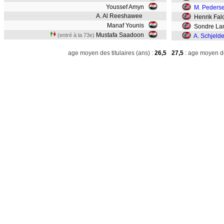
Youssef Amyn
M. Peders
A. Al Reeshawee
Henrik Fal
Manaf Younis
Sondre La
Mustafa Saadoon
(entré à la 73e)
A. Schjeld
age moyen des titulaires (ans) :
26,5
27,5
: age moyen de