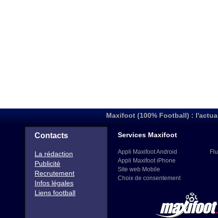
Maxifoot (100% Football) : l'actua
Services Maxifoot
Contacts
Appli Maxifoot Android
Flu
La rédaction
Appli Maxifoot iPhone
Publicité
Site web Mobile
Recrutement
Choix de consentement
Infos légales
Liens football