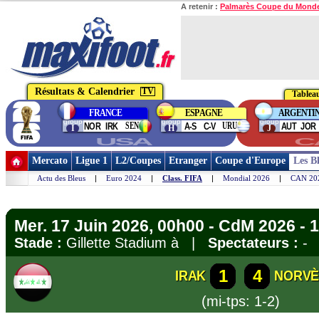
A retenir :
Palmarès Coupe du Mond
Résultats & Calendrier
TV
Tableau
FRANCE
ESPAGNE
ARGENTI
group
group
group
SEN
URU
NOR
IRK
A-S
C-V
AUT
JOR
I
H
J
USA
C
Mercato
Ligue 1
L2/Coupes
Etranger
Coupe d'Europe
Les B
Actu des Bleus
|
Euro 2024
|
Class. FIFA
|
Mondial 2026
|
CAN 20
Mer. 17 Juin 2026, 00h00 - CdM 2026 - 1
Stade :
Gillette Stadium à |
Spectateurs :
-
1
4
IRAK
NORV
(mi-tps: 1-2)