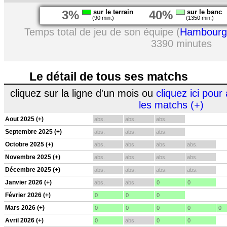
3%
sur le terrain
40%
sur le banc
(90 min.)
(1350 min.)
Temps total de jeu de son équipe (
Hambourg
3390 minutes
Le détail de tous ses matchs
cliquez sur la ligne d'un mois ou
cliquez ici pour 
les matchs (+)
Aout 2025 (+)
abs.
abs.
abs.
Septembre 2025 (+)
abs.
abs.
abs.
Octobre 2025 (+)
abs.
abs.
abs.
abs.
Novembre 2025 (+)
abs.
abs.
abs.
abs.
Décembre 2025 (+)
abs.
abs.
abs.
abs.
Janvier 2026 (+)
abs.
abs.
0
0
Février 2026 (+)
0
0
0
Mars 2026 (+)
0
0
0
0
0
Avril 2026 (+)
0
abs.
0
0