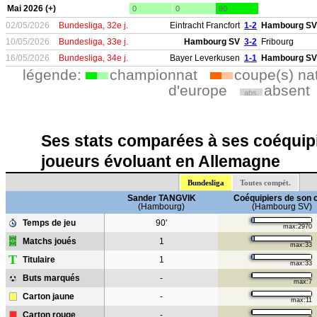
Mai 2026 (+)
0
0
90
02/05/2026
Bundesliga, 32e j.
Eintracht Francfort
1-2
Hambourg SV
10/05/2026
Bundesliga, 33e j.
Hambourg SV
3-2
Fribourg
16/05/2026
Bundesliga, 34e j.
Bayer Leverkusen
1-1
Hambourg SV
légende:
championnat
coupe(s) na
d'europe
absent
abs.
Ses stats comparées à ses coéquipi
joueurs évoluant en Allemagne
Bundesliga
Toutes compét.
Sander TANGVIK
Coéquipiers de son 
(Hambourg)
(Hambourg SV)
Temps de jeu
90'
max:2970
Matchs joués
1
max:33
T
Titulaire
1
max:33
Buts marqués
-
max:7
Carton jaune
-
max:11
Carton rouge
-