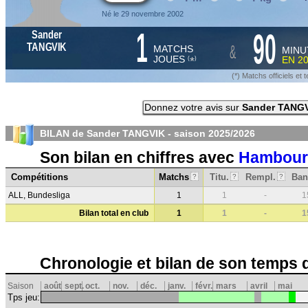
Né le 29 novembre 2002
1
90
Sander
&
TANGVIK
MATCHS
MINU
JOUES
EN
2
*
(
)
(*) Matchs officiels e
Donnez votre avis sur
Sander TANG
BILAN de Sander TANGVIK - saison
2025/2026
Son bilan en chiffres avec
Hambour
Compétitions
Matchs
Titu.
Rempl.
Ban
?
?
?
ALL, Bundesliga
1
1
-
1
Bilan total en club
1
1
-
1
Chronologie et bilan de son temps 
Saison
août
sept.
oct.
nov.
déc.
janv.
févr.
mars
avril
mai
Tps jeu: