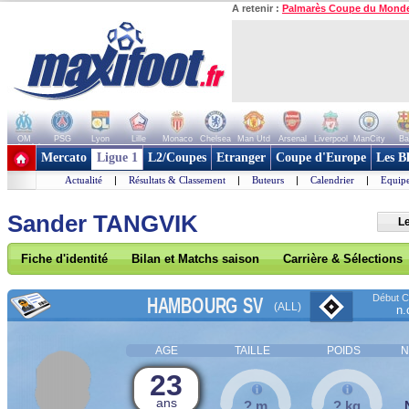
A retenir :
Palmarès Coupe du Mond
OM
PSG
Lyon
Lille
Monaco
Chelsea
Man Utd
Arsenal
Liverpool
ManCity
Ba
+ de clubs
Mercato
Ligue 1
L2/Coupes
Etranger
Coupe d'Europe
Les B
Actualité
|
Résultats & Classement
|
Buteurs
|
Calendrier
|
Equipe
Sander TANGVIK
L
Fiche d'identité
Bilan et Matchs saison
Carrière & Sélections
Début Co
HAMBOURG SV
(ALL)
n.
AGE
TAILLE
POIDS
N
23
ans
? m
? kg