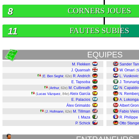
8
CORNERS JOUES
11
FAUTES SUBIES
EQUIPES
M. Flekken
Sander Tan
J. Quansah
W. Omari
(
S
R. Andrich
L. Vuskovic
(
E. Ben Seghir
, 62e)
E. Tapsoba
J. Torunari
M. Culbreath
N. Capaldo
(
Arthur
, 62e)
Aleix García
N. Rember
(
Lucas Vázquez
, 84e)
E. Palacios
A. Lokonga
Álex Grimaldo
Albert Gro
M. Tillman
Fabio Vieir
(
J. Hofmann
, 62e)
I. Maza
R. Philippe
P. Schick
Otto Stang