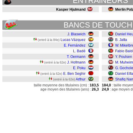
ENTRAINEURS
Kasper Hjulmand
Merlin Pol
BANCS DE TOUCH
J. Blaswich
Daniel He
Lucas Vázquez
B. Jatta
(entré à la 84e)
E. Fernández
W. Mikelbr
L. Badé
Fabio Bald
T. Oermann
Y. Poulsen
J. Hofmann
M. Muheim
(entré à la 62e)
E. Poku
G. Gocholei
E. Ben Seghir
Daniel Elfa
(entré à la 62e)
Arthur
Shafiq Nan
(entré à la 62e)
taille moyenne des titulaires (cm) :
183,5
184,0
: taille moye
age moyen des titulaires (ans) :
26,3
24,9
: age moyen de