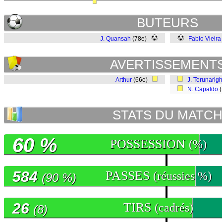
BUTEURS
J. Quansah
(78e)
Fabio Vieira
AVERTISSEMENT
Arthur
(66e)
J. Torunarig
N. Capaldo
(
STATS DU MATC
60 %
POSSESSION
(%)
584
PASSES
(réussies %)
(90 %)
26
TIRS
(cadrés)
(8)