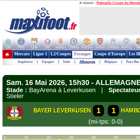
A retenir :
Palmarès Coupe du Mond
OM
PSG
Lyon
Lille
Monaco
Chelsea
Man Utd
Arsenal
Liverpool
ManCity
Ba
+ de clubs
Mercato
Ligue 1
L2/Coupes
Etranger
Coupe d'Europe
Les B
Angleterre
|
Espagne
|
Italie
|
Allemagne
|
Belgique
|
Pays-Bas
Sam. 16 Mai 2026, 15h30 - ALLEMAGNE
Stade :
BayArena à Leverkusen |
Spectateur
Stieler
1
1
BAYER LEVERKUSEN
HAMB
(mi-tps: 0-0)
1
10
20
30
40
50
6