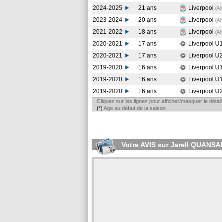
2024-2025
21 ans
Liverpool
(A
2023-2024
20 ans
Liverpool
(A
2021-2022
18 ans
Liverpool
(A
2020-2021
17 ans
Liverpool U
2020-2021
17 ans
Liverpool U
2019-2020
16 ans
Liverpool U
2019-2020
16 ans
Liverpool U
2019-2020
16 ans
Liverpool U
Cliquez sur les lignes pour afficher/masquer le déta
(*)
Age au début de la saison
Votre AVIS sur Jarell QUANSA