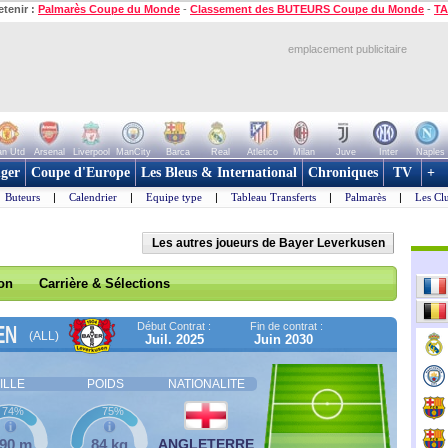
etenir :
Palmarès Coupe du Monde
-
Classement des BUTEURS Coupe du Monde
-
TA
emplacement publicitaire
n Utd
Arsenal
Liverpool
ManCity
Barca
Real
Atletico
Milan
Juve
Inter
Naples
ger
Coupe d'Europe
Les Bleus & International
Chroniques
TV
+
Buteurs
|
Calendrier
|
Equipe type
|
Tableau Transferts
|
Palmarès
|
Les Cl
Les autres joueurs de Bayer Leverkusen
son
Carrière & Sélections
Début Contrat :
Fin de contrat :
EN
(ALL)
Juil. 2025
Juin 2030
ILLE
POIDS
NATIONALITE
74%
75%
,90 m
84 kg
ANGLETERRE