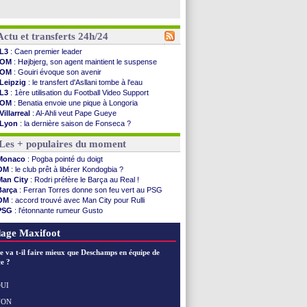
Actu et transferts 24h/24
L3
: Caen premier leader
OM
: Højbjerg, son agent maintient le suspense
OM
: Gouiri évoque son avenir
Leipzig
: le transfert d'Asllani tombe à l'eau
L3
: 1ère utilisation du Football Video Support
OM
: Benatia envoie une pique à Longoria
Villarreal
: Al-Ahli veut Pape Gueye
Lyon
: la dernière saison de Fonseca ?
OM
: un nouveau prétendant pour Højbjerg
Les + populaires du moment
Brest
: un gardien norvégien en approche ?
OM
: McCourt a versé 120 M€ en 2026
Monaco
: Pogba pointé du doigt
PSG
: 4 retours dans le groupe face à Man Utd ...
OM
: le club prêt à libérer Kondogbia ?
Nice
: Kevin Carlos va partir en Italie
Man City
: Rodri préfère le Barça au Real !
L1
: prison avec sursis requis contre un arbitre
Barça
: Ferran Torres donne son feu vert au PSG
Leganés
: c'est signé pour Luca Zidane (off.)
OM
: accord trouvé avec Man City pour Rulli
Atletico
: Ruggeri en route pour Aston Villa
PSG
: l'étonnante rumeur Gusto
Monaco
: Filipe Luis soutient Biereth
OM
: une offre pour Bulka
Lyon
: Mangala prêté à Getafe (officiel)
Ouganda
: Owori battu à mort à Kampala
age Maxifoot
PSG
: Nsoki va signer en Croatie
Arsenal
: Naples vise Gabriel Jesus
e va t-il faire mieux que Deschamps en équipe de
Real
: Mastantuono prêté à la Fiorentina (off.)
e ?
Man City
: accord avec le Barça pour Rodri ?
Rennes
: Haise a prolongé (officiel)
UI
Palace
: Tomiyasu a convaincu (officiel)
NON
Voir les brèves précédentes