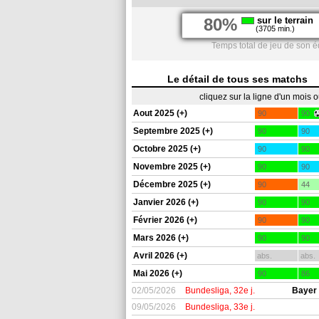
80%
sur le terrain
(3705 min.)
Temps total de jeu de son é
Le détail de tous ses matchs
cliquez sur la ligne d'un mois 
Aout 2025 (+)
90
90
Septembre 2025 (+)
90
90
Octobre 2025 (+)
90
90
Novembre 2025 (+)
90
90
Décembre 2025 (+)
90
44
Janvier 2026 (+)
90
90
Février 2026 (+)
90
90
Mars 2026 (+)
90
90
Avril 2026 (+)
abs.
abs.
Mai 2026 (+)
90
86
02/05/2026
Bundesliga, 32e j.
Bayer
09/05/2026
Bundesliga, 33e j.