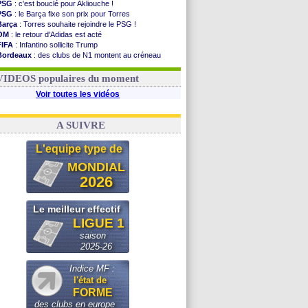
PSG
: c'est bouclé pour Akliouche !
PSG
: le Barça fixe son prix pour Torres
Barça
: Torres souhaite rejoindre le PSG !
OM
: le retour d'Adidas est acté
FIFA
: Infantino sollicite Trump
Bordeaux
: des clubs de N1 montent au créneau
Argentine
: quand Medina recadre... sa mère
Real
: le démenti de Leipzig pour Diomandé
VIDEOS populaires du moment
Voir toutes les vidéos
A SUIVRE
L'equipe type de
MONDIAL
2026
Le meilleur effectif
LIGUE 1
saison
2025-26
Indice MF :
l'état de
FORME
des clubs en europe