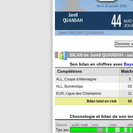
Né le 29 janvier 2003
44
Jarell
QUANSAH
MAT
JOU
Jarell AMORIN QUANSAH
Donnez v
BILAN de Jarell QUANSAH - sa
Son bilan en chiffres avec
Baye
Compétitions
Match
ALL, Coupe d'Allemagne
5
ALL, Bundesliga
28
EUR, Ligue des Champions
11
Bilan total en club
44
Chronologie et bilan de son te
Saison
août
sept.
oct.
nov.
dé
Tps jeu: