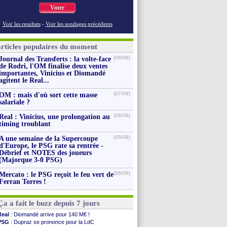
Voter
Voir les resultats
-
Voir les sondages précédents
articles populaires du moment
(06/08)
Journal des Transferts : la volte-face
de Rodri, l'OM finalise deux ventes
importantes, Vinicius et Diomandé
agitent le Real...
(07/08)
OM : mais d'où sort cette masse
salariale ?
(06/08)
Real : Vinicius, une prolongation au
timing troublant
(05/08)
A une semaine de la Supercoupe
d'Europe, le PSG rate sa rentrée -
Débrief et NOTES des joueurs
(Majorque 3-0 PSG)
(06/08)
Mercato : le PSG reçoit le feu vert de
Ferran Torres !
Ça a fait le buzz depuis 7 jours
Real
: Diomandé arrive pour 140 M€ !
PSG
: Dupraz se prononce pour la LdC