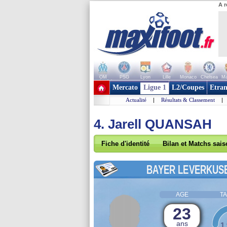
A r
OM
PSG
Lyon
Lille
Monaco
Chelsea
Ma
+ de clubs
Mercato
Ligue 1
L2/Coupes
Etran
Actualité
|
Résultats & Classement
|
4. Jarell QUANSAH
Fiche d'identité
Bilan et Matchs sai
BAYER LEVERKUS
AGE
TA
23
ans
1