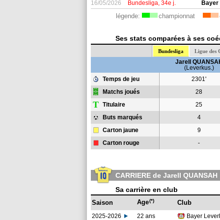
16/05/2026
Bundesliga, 34e j.
Bayer
légende:
championnat
Ses stats comparées à ses coéq
Bundesliga
Ligue des
Jarell QUANSA
(Leverkus.)
Temps de jeu
2301'
Matchs joués
28
T
Titulaire
25
Buts marqués
4
Carton jaune
9
Carton rouge
-
CARRIERE de Jarell QUANSAH
Sa carrière en club
(*)
Age
Saison
Club
2025-2026
22 ans
Bayer Leve