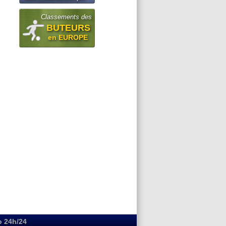
Classements des
BUTEURS
en EUROPE
o 24h/24