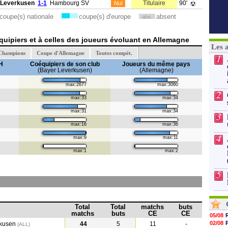
 Leverkusen
1-1
Hambourg SV
Titulaire
90'
Nul
coupe(s) nationale
coupe(s) d'europe
absent
abs.
uipiers et à celles des joueurs évoluant en Allemagne
Les 
 Champions
Coupe d'Allemagne
Toutes compét.
1
H
Coéquipiers de son club
Joueurs du même pays
(Bayer Leverkusen)
(Allemagne)
max:2677
max:3060
2
max:33
max:34
max:31
max:34
3
max:16
max:36
4
max:9
max:11
max:1
max:2
5
Total
Total
matchs
buts
matchs
buts
CE
CE
05/08
02/08
rkusen
44
5
11
-
(ALL)