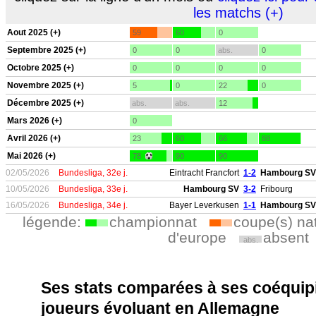
les matchs (+)
Aout 2025 (+)
59
60
0
Septembre 2025 (+)
0
0
abs.
0
Octobre 2025 (+)
0
0
0
0
Novembre 2025 (+)
5
0
22
0
Décembre 2025 (+)
abs.
abs.
12
Mars 2026 (+)
0
Avril 2026 (+)
23
60
66
88
Mai 2026 (+)
78
90
90
02/05/2026
Bundesliga, 32e j.
Eintracht Francfort
1-2
Hambourg SV
10/05/2026
Bundesliga, 33e j.
Hambourg SV
3-2
Fribourg
16/05/2026
Bundesliga, 34e j.
Bayer Leverkusen
1-1
Hambourg SV
légende:
championnat
coupe(s) na
d'europe
absent
abs.
Ses stats comparées à ses coéquipi
joueurs évoluant en Allemagne