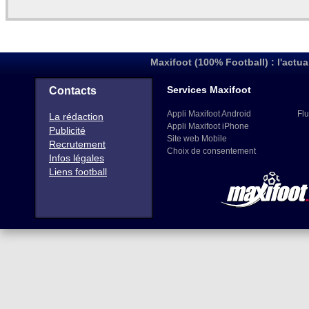
Maxifoot (100% Football) : l'actua
Services Maxifoot
Contacts
Appli Maxifoot Android
Flu
La rédaction
Appli Maxifoot iPhone
Publicité
Site web Mobile
Recrutement
Choix de consentement
Infos légales
Liens football