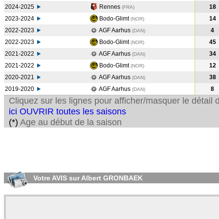
2024-2025
Rennes
18
(FRA
)
2023-2024
Bodo-Glimt
14
(NOR
)
2022-2023
AGF Aarhus
4
(DAN
)
2022-2023
Bodo-Glimt
45
(NOR
)
2021-2022
AGF Aarhus
34
(DAN
)
2021-2022
Bodo-Glimt
12
(NOR
)
2020-2021
AGF Aarhus
38
(DAN
)
2019-2020
AGF Aarhus
8
(DAN
)
Cliquez sur les lignes pour afficher/masquer le détai
ici OUVRIR toutes les saisons
(*)
Age au début de la saison
Votre AVIS sur Albert GRONBAEK