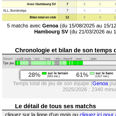
Avec Hambourg SV
7
6
1
ALL, Bundesliga
7
6
1
Bilan total en club
12
8
4
1
5 matchs avec
Genoa
(du 15/08/2025 au 15/12
Hambourg SV
(du 21/03/2026 au 1
Chronologie et bilan de son temps 
Saison
août
sept.
oct.
nov.
déc.
m
avril
mai
juin
Tps jeu:
28%
sur le terrain
61%
sur le banc
(653 min.)
(1417 min.)
Temps total de jeu de son équipe (
Genoa
pu
2025/2026 : 2340 minu
Le détail de tous ses matchs
cliquez sur la ligne d'un mois ou
cliquez ici pour 