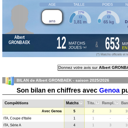
AGE
TAILLE
POIDS
N
27%
3%
ans
1,81 m
65 kg
D
12
653
Albert
&
GRONBAEK
MATCHS
MI
JOUES
E
*
(
)
(*) Matchs officiels e
Donnez votre avis sur
Albert GRONB
BILAN de Albert GRONBAEK - saison
2025/2026
Son bilan en chiffres avec
Genoa
p
Compétitions
Matchs
Titu.
Rempl.
Ban
?
?
?
Avec Genoa
5
2
3
1
ITA, Coupe d'Italie
1
1
-
-
ITA, Série A
4
1
3
1