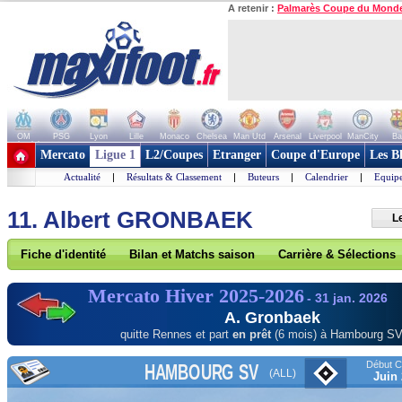
A retenir :
Palmarès Coupe du Mond
OM
PSG
Lyon
Lille
Monaco
Chelsea
Man Utd
Arsenal
Liverpool
ManCity
Ba
+ de clubs
Mercato
Ligue 1
L2/Coupes
Etranger
Coupe d'Europe
Les B
Actualité
|
Résultats & Classement
|
Buteurs
|
Calendrier
|
Equipe
11. Albert GRONBAEK
L
Fiche d'identité
Bilan et Matchs saison
Carrière & Sélections
Mercato Hiver 2025-2026
- 31 jan. 2026
A. Gronbaek
quitte Rennes et part
en prêt
(6 mois) à Hambourg S
Début Co
HAMBOURG SV
(ALL)
Juin