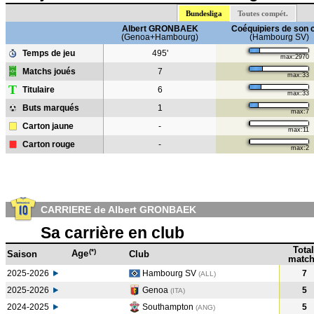
Bundesliga
Toutes compét.
Albert GRONBAEK
Coéquipiers de son 
(Genoa+Hambourg)
(Hambourg SV)
Temps de jeu
495'
max:2970
Matchs joués
7
max:33
T
Titulaire
6
max:33
Buts marqués
1
max:7
Carton jaune
-
max:11
Carton rouge
-
max:2
CARRIERE de Albert GRONBAEK
Sa carrière en club
Total
(*)
Age
Saison
Club
match
2025-2026
Hambourg SV
7
(ALL)
2025-2026
Genoa
5
(ITA)
2024-2025
Southampton
5
(ANG
)