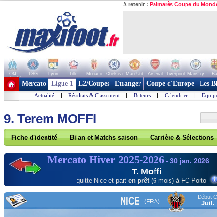
A retenir :
Palmarès Coupe du Mond
OM
PSG
Lyon
Lille
Monaco
Chelsea
Man Utd
Arsenal
Liverpool
ManCity
Ba
+ de clubs
Mercato
Ligue 1
L2/Coupes
Etranger
Coupe d'Europe
Les B
Actualité
|
Résultats & Classement
|
Buteurs
|
Calendrier
|
Equipe
9. Terem MOFFI
Fiche d'identité
Bilan et Matchs saison
Carrière & Sélections
Mercato Hiver 2025-2026
- 30 jan. 2026
T. Moffi
quitte Nice et part
en prêt
(6 mois) à FC Porto
Début Co
NICE
(FRA)
Juil.