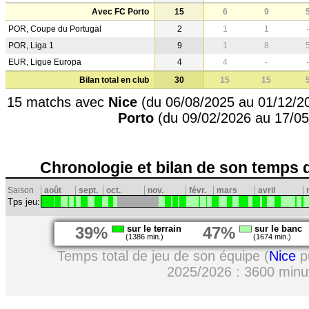
Avec FC Porto
15
6
9
POR, Coupe du Portugal
2
1
1
-
POR, Liga 1
9
1
8
EUR, Ligue Europa
4
4
-
-
Bilan total en club
30
15
15
15 matchs avec
Nice
(du 06/08/2025 au 01/12/2
Porto
(du 09/02/2026 au 17/05
Chronologie et bilan de son temps 
Saison
août
sept.
oct.
nov.
févr.
mars
avril
Tps jeu:
39%
sur le terrain
47%
sur le banc
(1386 min.)
(1674 min.)
Temps total de jeu de son équipe (
Nice
pu
2025/2026 : 3600 minu