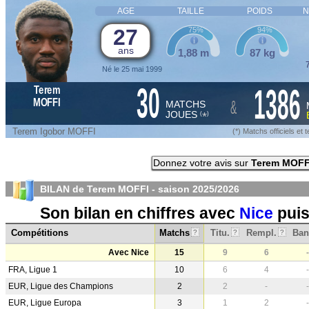
AGE
TAILLE
POIDS
N
27
75%
94%
ans
1,88 m
87 kg
7
Né le 25 mai 1999
30
1386
Terem
&
MOFFI
MATCHS
JOUES
*
(
)
Terem Igobor MOFFI
(*) Matchs officiels e
Donnez votre avis sur
Terem MOFF
BILAN de Terem MOFFI - saison
2025/2026
Son bilan en chiffres avec
Nice
puis
Compétitions
Matchs
Titu.
Rempl.
Ban
?
?
?
Avec Nice
15
9
6
-
FRA, Ligue 1
10
6
4
-
EUR, Ligue des Champions
2
2
-
-
EUR, Ligue Europa
3
1
2
-