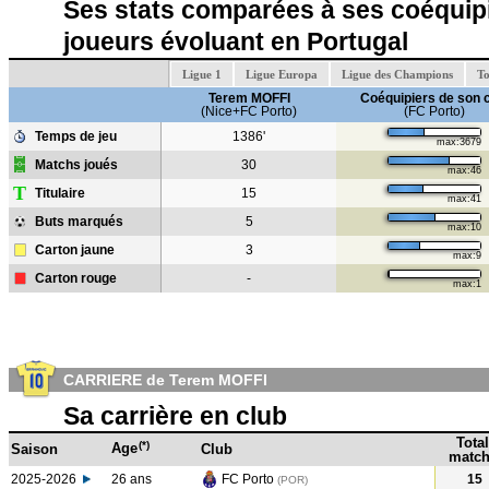
Ses stats comparées à ses coéquipi
joueurs évoluant en Portugal
Ligue 1
Ligue Europa
Ligue des Champions
To
Terem MOFFI
Coéquipiers de son 
(Nice+FC Porto)
(FC Porto)
Temps de jeu
1386'
max:3679
Matchs joués
30
max:46
T
Titulaire
15
max:41
Buts marqués
5
max:10
Carton jaune
3
max:9
Carton rouge
-
max:1
CARRIERE de Terem MOFFI
Sa carrière en club
Total
(*)
Age
Saison
Club
match
2025-2026
26 ans
FC Porto
15
(POR)