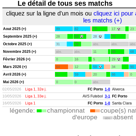
Le détail de tous ses matchs
cliquez sur la ligne d'un mois ou
cliquez ici pour 
les matchs (+)
Aout 2025 (+)
89
82
76
17
23
Septembre 2025 (+)
28
63
28
75
Octobre 2025 (+)
31
38
abs.
abs.
abs
Novembre 2025 (+)
abs.
abs.
11
68
68
Février 2026 (+)
0
16
5
29
Mars 2026 (+)
64
12
59
34
90
Avril 2026 (+)
61
59
20
66
0
Mai 2026 (+)
0
0
abs.
02/05/2026
Liga 1, 32e j.
FC Porto
1-0
Alverca
10/05/2026
Liga 1, 33e j.
AVS Futebol
3-1
FC Porto
16/05/2026
Liga 1
FC Porto
1-0
Santa Clara
légende:
championnat
coupe(s) na
d'europe
absent
abs.