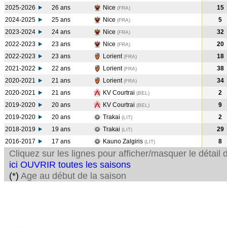
2025-2026
26 ans
Nice
15
(FRA)
2024-2025
25 ans
Nice
5
(FRA
)
2023-2024
24 ans
Nice
32
(FRA
)
2022-2023
23 ans
Nice
20
(FRA
)
2022-2023
23 ans
Lorient
18
(FRA
)
2021-2022
22 ans
Lorient
38
(FRA
)
2020-2021
21 ans
Lorient
34
(FRA
)
2020-2021
21 ans
KV Courtrai
2
(BEL
)
2019-2020
20 ans
KV Courtrai
9
(BEL
)
2019-2020
20 ans
Trakai
2
(LIT
)
2018-2019
19 ans
Trakai
29
(LIT
)
2016-2017
17 ans
Kauno Zalgiris
8
(LIT
)
Cliquez sur les lignes pour afficher/masquer le détai
ici OUVRIR toutes les saisons
(*)
Age au début de la saison