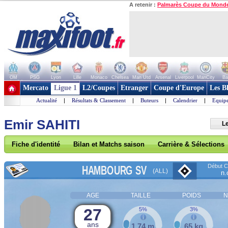
A retenir :
Palmarès Coupe du Mond
OM
PSG
Lyon
Lille
Monaco
Chelsea
Man Utd
Arsenal
Liverpool
ManCity
Ba
+ de clubs
Mercato
Ligue 1
L2/Coupes
Etranger
Coupe d'Europe
Les B
Actualité
|
Résultats & Classement
|
Buteurs
|
Calendrier
|
Equipe
Emir SAHITI
L
Fiche d'identité
Bilan et Matchs saison
Carrière & Sélections
Début Co
HAMBOURG SV
(ALL)
n.
AGE
TAILLE
POIDS
N
27
5%
3%
ans
1,74 m
65 kg