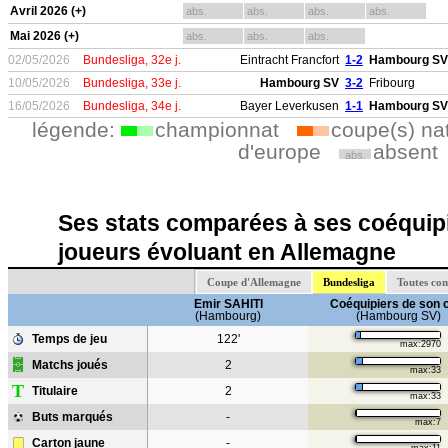
Avril 2026 (+)
abs.
abs.
abs.
abs.
Mai 2026 (+)
abs.
abs.
abs.
02/05/2026
Bundesliga, 32e j.
Eintracht Francfort
1-2
Hambourg SV
10/05/2026
Bundesliga, 33e j.
Hambourg SV
3-2
Fribourg
16/05/2026
Bundesliga, 34e j.
Bayer Leverkusen
1-1
Hambourg SV
légende:
championnat
coupe(s) na
d'europe
absent
abs.
Ses stats comparées à ses coéquipi
joueurs évoluant en Allemagne
Coupe d'Allemagne
Bundesliga
Toutes co
Emir SAHITI
Coéquipiers de son 
(Hambourg)
(Hambourg SV)
Temps de jeu
122'
max:2970
Matchs joués
2
max:33
T
Titulaire
2
max:33
Buts marqués
-
max:7
Carton jaune
-