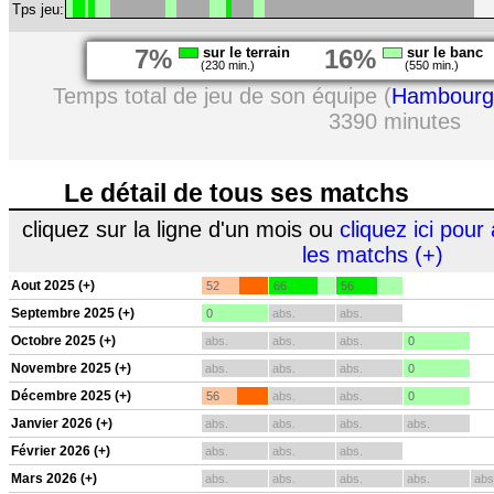
Tps jeu:
7%
sur le terrain
16%
sur le banc
(230 min.)
(550 min.)
Temps total de jeu de son équipe (
Hambourg
3390 minutes
Le détail de tous ses matchs
cliquez sur la ligne d'un mois ou
cliquez ici pour 
les matchs (+)
Aout 2025 (+)
52
66
56
Septembre 2025 (+)
0
abs.
abs.
Octobre 2025 (+)
abs.
abs.
abs.
0
Novembre 2025 (+)
abs.
abs.
abs.
0
Décembre 2025 (+)
56
abs.
abs.
0
Janvier 2026 (+)
abs.
abs.
abs.
abs.
Février 2026 (+)
abs.
abs.
abs.
Mars 2026 (+)
abs.
abs.
abs.
abs.
abs