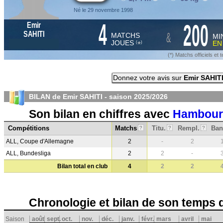
Né le 29 novembre 1998
4
200
Emir
&
SAHITI
MATCHS
MI
JOUES
E
*
(
)
(*) Matchs officiels e
Donnez votre avis sur
Emir SAHIT
BILAN de Emir SAHITI - saison
2025/2026
Son bilan en chiffres avec
Hambour
Compétitions
Matchs
Titu.
Rempl.
Ban
?
?
?
ALL, Coupe d'Allemagne
2
-
2
ALL, Bundesliga
2
2
-
Bilan total en club
4
2
2
Chronologie et bilan de son temps 
Saison
août
sept.
oct.
nov.
déc.
janv.
févr.
mars
avril
mai