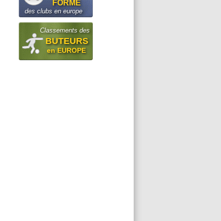
FORME
des clubs en europe
Classements des
BUTEURS
en EUROPE