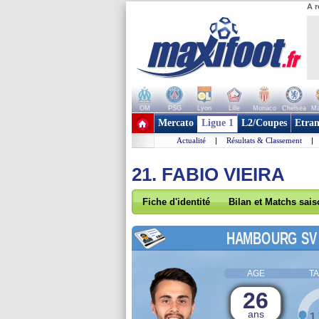
A r
OM
PSG
Lyon
Lille
Monaco
Chelsea
Ma
+ de clubs
Mercato
Ligue 1
L2/Coupes
Etran
Actualité
|
Résultats & Classement
|
21. FABIO VIEIRA
Fiche d'identité
Bilan et Matchs sai
HAMBOURG SV
AGE
TA
26
ans
1