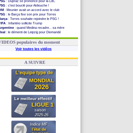
PSG
: Dupraz se prononce pour la LdC
PSG
: c'est bouclé pour Akliouche !
OM
: Meunier avait un accord avec le club
PSG
: le Barça fixe son prix pour Torres
Barça
: Torres souhaite rejoindre le PSG !
FIFA
: Infantino sollicite Trump
Argentine
: quand Medina recadre... sa mère
Real
: le démenti de Leipzig pour Diomandé
OM
: Paixão attire un 2e club anglais
FIFA
: le conseiller d'Infantino démissionne !
VIDEOS populaires du moment
Voir toutes les vidéos
A SUIVRE
L'equipe type de
MONDIAL
2026
Le meilleur effectif
LIGUE 1
saison
2025-26
Indice MF :
l'état de