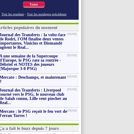
Voter
Voir les resultats
-
Voir les sondages précédents
articles populaires du moment
(06/08)
Journal des Transferts : la volte-face
de Rodri, l'OM finalise deux ventes
importantes, Vinicius et Diomandé
agitent le Real...
(05/08)
A une semaine de la Supercoupe
d'Europe, le PSG rate sa rentrée -
Débrief et NOTES des joueurs
(Majorque 3-0 PSG)
(05/08)
Mercato : Deschamps, et maintenant
?
(05/08)
Journal des Transferts : Liverpool
tourné vers le PSG, le nouveau club
de Salah connu, Lille veut piocher au
Real...
(06/08)
Mercato : le PSG reçoit le feu vert de
Ferran Torres !
Ça a fait le buzz depuis 7 jours