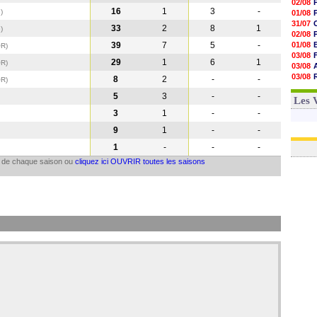
02/08
16
1
3
-
G
)
01/08
31/07
33
2
8
1
G
)
02/08
39
7
5
-
01/08
OR
)
03/08
29
1
6
1
OR
)
03/08
03/08
8
2
-
-
OR
)
03/08
5
3
-
-
31/07
Les 
3
1
-
-
9
1
-
-
1
-
-
-
il de chaque saison ou
cliquez ici OUVRIR toutes les saisons