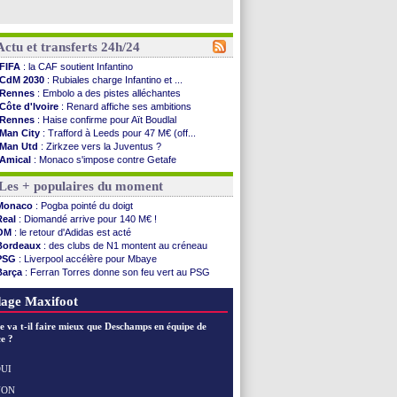
Actu et transferts 24h/24
FIFA
: la CAF soutient Infantino
CdM 2030
: Rubiales charge Infantino et ...
Rennes
: Embolo a des pistes alléchantes
Côte d'Ivoire
: Renard affiche ses ambitions
Rennes
: Haise confirme pour Aït Boudlal
Man City
: Trafford à Leeds pour 47 M€ (off...
Man Utd
: Zirkzee vers la Juventus ?
Amical
: Monaco s'impose contre Getafe
Nantes
: Der Zakarian et sa relation avec Kita
Les + populaires du moment
OM
: le club prêt à libérer Kondogbia ?
Monaco
: le message touchant d'Akliouche
Monaco
: Pogba pointé du doigt
FIFA
: Tebas en remet une couche
Real
: Diomandé arrive pour 140 M€ !
FIFA
: l'UEFA maintient la pression
OM
: le retour d'Adidas est acté
PSG
: Tebas encense Luis Enrique
Bordeaux
: des clubs de N1 montent au créneau
Real
: Vinicius jusqu'en 2032 (officiel)
PSG
: Liverpool accélère pour Mbaye
Lyon
: Mangala va rejoindre Getafe
Barça
: Ferran Torres donne son feu vert au PSG
OM
: une offre refusée pour Aguerd
PSG
: Luis Enrique satisfait malgré tout
Real
: c'est confirmé pour Vinicius
Man City
: Rodri préfère le Barça au Real !
age Maxifoot
Troyes
: Junior Diaz jusqu'en 2030 (officiel)
PSG
: Akliouche a signé (officiel)
e va t-il faire mieux que Deschamps en équipe de
OM
: une offre pour Bulka
e ?
PSG
: contrat signé pour Akliouche
Ouganda
: Owori battu à mort à Kampala
UI
Arsenal
: Arteta veut créer une dynastie
NON
Voir les brèves précédentes