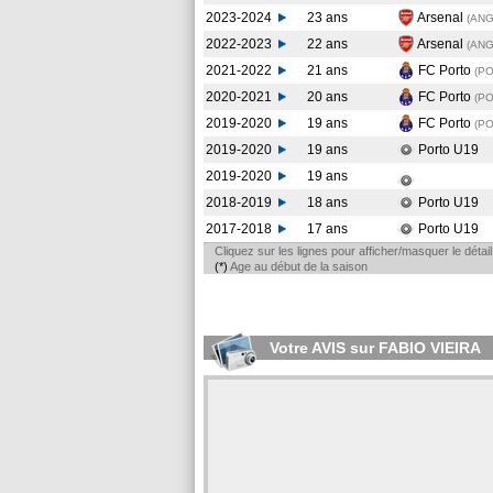
2023-2024
23 ans
Arsenal
(AN
2022-2023
22 ans
Arsenal
(AN
2021-2022
21 ans
FC Porto
(P
2020-2021
20 ans
FC Porto
(P
2019-2020
19 ans
FC Porto
(P
2019-2020
19 ans
Porto U19
2019-2020
19 ans
2018-2019
18 ans
Porto U19
2017-2018
17 ans
Porto U19
Cliquez sur les lignes pour afficher/masquer le déta
(*)
Age au début de la saison
Votre AVIS sur FABIO VIEIRA