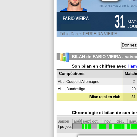
Né le 30 mai 2000 à Sant
31
FABIO VIEIRA
MAT
JOU
Fábio Daniel FERREIRA VIEIRA
Donnez 
BILAN de FABIO VIEIRA - sais
Son bilan en chiffres avec
Ham
Compétitions
Match
ALL, Coupe d'Allemagne
2
ALL, Bundesliga
29
Bilan total en club
31
Chronologie et bilan de son te
Saison
août
sept.
oct.
nov.
déc.
janv.
Tps jeu: