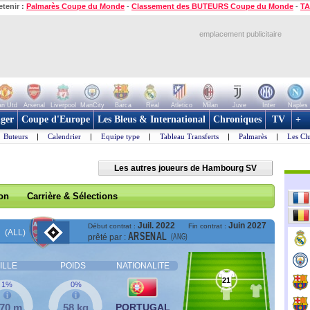
etenir :
Palmarès Coupe du Monde
-
Classement des BUTEURS Coupe du Monde
-
TA
emplacement publicitaire
n Utd
Arsenal
Liverpool
ManCity
Barca
Real
Atletico
Milan
Juve
Inter
Naples
ger
Coupe d'Europe
Les Bleus & International
Chroniques
TV
+
Buteurs
|
Calendrier
|
Equipe type
|
Tableau Transferts
|
Palmarès
|
Les Cl
Les autres joueurs de Hambourg SV
son
Carrière & Sélections
Juil. 2022
Juin 2027
Début contrat :
Fin contrat :
(ALL)
ARSENAL
(ANG)
prêté par :
ILLE
POIDS
NATIONALITE
21
1%
0%
,70 m
58 kg
PORTUGAL