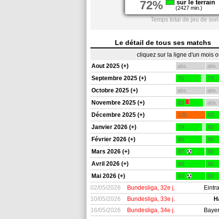
72%
sur le terrain
(2427 min.)
Temps total de jeu de son
Le détail de tous ses matchs
cliquez sur la ligne d'un mois 
Aout 2025 (+)
abs.
abs.
Septembre 2025 (+)
76
79
Octobre 2025 (+)
abs.
abs.
Novembre 2025 (+)
83
abs.
Décembre 2025 (+)
120
83
Janvier 2026 (+)
79
90
Février 2026 (+)
80
90
Mars 2026 (+)
87
90
Avril 2026 (+)
90
90
Mai 2026 (+)
90
90
02/05/2026
Bundesliga, 32e j.
Eintr
10/05/2026
Bundesliga, 33e j.
H
16/05/2026
Bundesliga, 34e j.
Bayer