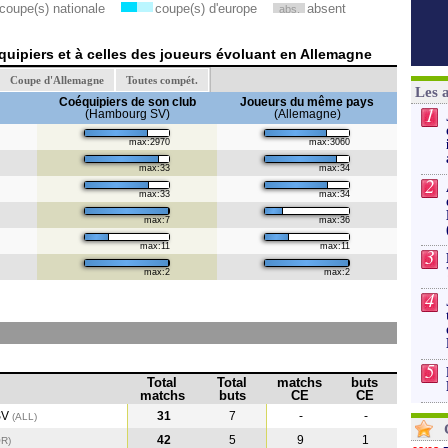
coupe(s) nationale
coupe(s) d'europe
absent
abs.
uipiers et à celles des joueurs évoluant en Allemagne
Coupe d'Allemagne
Toutes compét.
Les 
Coéquipiers de son club
Joueurs du même pays
1
(Hambourg SV)
(Allemagne)
max:2970
max:3060
max:33
max:34
2
max:33
max:34
max:7
max:36
max:11
max:11
3
max:2
max:2
4
5
Total
Total
matchs
buts
matchs
buts
CE
CE
SV
31
7
-
-
(ALL)
42
5
9
1
OR
)