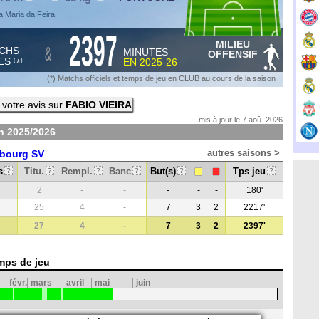
a Maria da Feira
2397
MILIEU
&
CHS
MINUTES
OFFENSIF
ES
EN
2025-26
*
(
)
(*) Matchs officiels et temps de jeu en CLUB au cours de la saison
votre avis sur
FABIO VIEIRA
mis à jour le 7 aoû. 2026
on
2025/2026
autres saisons >
bourg SV
s
Titu.
Rempl.
Banc
But(s)
Tps jeu
?
?
?
?
?
?
2
-
-
-
-
-
180'
25
4
-
7
3
2
2217'
27
4
-
7
3
2
2397'
mps de jeu
févr.
mars
avril
mai
juin