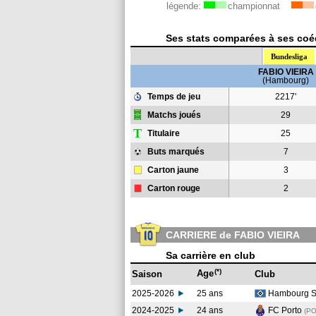
légende:
championnat
Ses stats comparées à ses coéq
Bundesliga
FABIO VIEIRA
(Hambourg)
Temps de jeu
2217'
Matchs joués
29
T
Titulaire
25
Buts marqués
7
Carton jaune
3
Carton rouge
2
CARRIERE de FABIO VIEIRA
Sa carrière en club
(*)
Age
Saison
Club
2025-2026
25 ans
Hambourg 
2024-2025
24 ans
FC Porto
(P