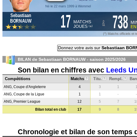
Né le 22 mars 1999 à Wemmel
17
738
Sebastiaan
&
BORNAUW
MATCHS
MI
JOUES
E
*
(
)
(*) Matchs officiels e
Donnez votre avis sur
Sebastiaan BO
BILAN de Sebastiaan BORNAUW - saison
2025/2026
Son bilan en chiffres avec
Leeds Un
Compétitions
Matchs
Titu.
Rempl.
Ban
?
?
?
ANG, Coupe d'Angleterre
4
3
1
ANG, Coupe de la Ligue
1
1
-
-
ANG, Premier League
12
5
7
1
Bilan total en club
17
9
8
1
Chronologie et bilan de son temps 