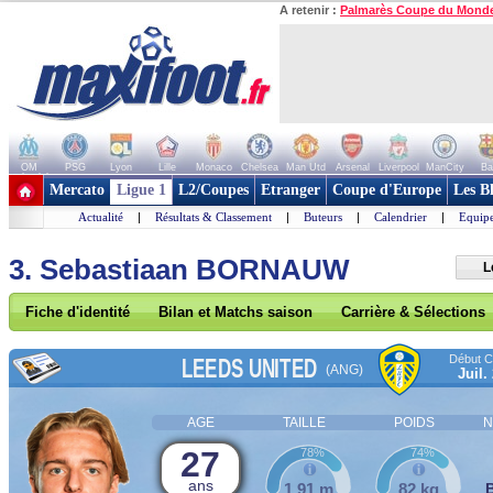
A retenir :
Palmarès Coupe du Mond
OM
PSG
Lyon
Lille
Monaco
Chelsea
Man Utd
Arsenal
Liverpool
ManCity
Ba
+ de clubs
Mercato
Ligue 1
L2/Coupes
Etranger
Coupe d'Europe
Les B
Actualité
|
Résultats & Classement
|
Buteurs
|
Calendrier
|
Equipe
3. Sebastiaan BORNAUW
L
Fiche d'identité
Bilan et Matchs saison
Carrière & Sélections
Début Co
LEEDS UNITED
(ANG)
Juil.
AGE
TAILLE
POIDS
N
27
78%
74%
ans
1,91 m
82 kg