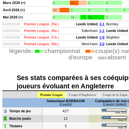
Mars 2026 (+)
0
46
0
0
Avril 2026 (+)
68
0
0
0
0
Mai 2026 (+)
0
34
90
0
01/05/2026
Premier League, 35e j.
Leeds United
3-1
Burnley
11/05/2026
Premier League, 36e j.
Tottenham
1-1
Leeds United
17/05/2026
Premier League, 37e j.
Leeds United
1-0
Brighton
24/05/2026
Premier League, 38e j.
West Ham
3-0
Leeds United
légende:
championnat
coupe(s) na
d'europe
absent
abs.
Ses stats comparées à ses coéquipi
joueurs évoluant en Angleterre
Premier League
Coupe d'Angleterre
Coupe de la Ligue
Sebastiaan BORNAUW
Coéquipiers de son 
(Leeds)
(Leeds United)
Temps de jeu
427'
max:3123
Matchs joués
12
max:37
T
Titulaire
5
max:35