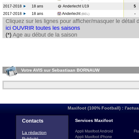
2017-2018
18 ans
Anderlecht U19
5
2017-2018
18 ans
Anderlecht
-
(BEL
)
Cliquez sur les lignes pour afficher/masquer le détai
ici OUVRIR toutes les saisons
(*)
Age au début de la saison
Votre AVIS sur Sebastiaan BORNAUW
Maxifoot (100% Football) : l'actua
Services Maxifoot
Contacts
Appli Maxifoot Android
Flu
La rédaction
Appli Maxifoot iPhone
Publicité