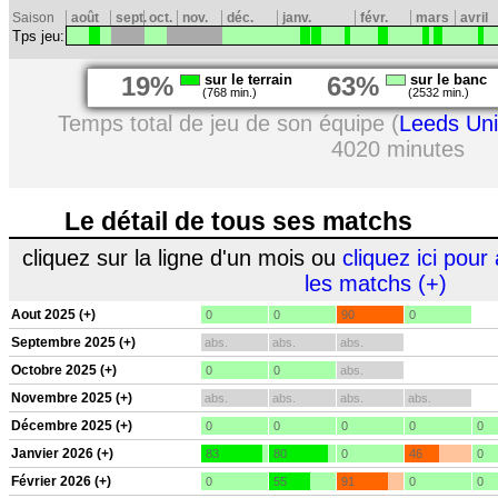
Saison
août
sept.
oct.
nov.
déc.
janv.
févr.
mars
avril
Tps jeu:
19%
sur le terrain
63%
sur le banc
(768 min.)
(2532 min.)
Temps total de jeu de son équipe (
Leeds Uni
4020 minutes
Le détail de tous ses matchs
cliquez sur la ligne d'un mois ou
cliquez ici pour 
les matchs (+)
Aout 2025 (+)
0
0
90
0
Septembre 2025 (+)
abs.
abs.
abs.
Octobre 2025 (+)
0
0
abs.
Novembre 2025 (+)
abs.
abs.
abs.
abs.
Décembre 2025 (+)
0
0
0
0
0
Janvier 2026 (+)
83
80
0
46
0
Février 2026 (+)
0
55
91
0
0