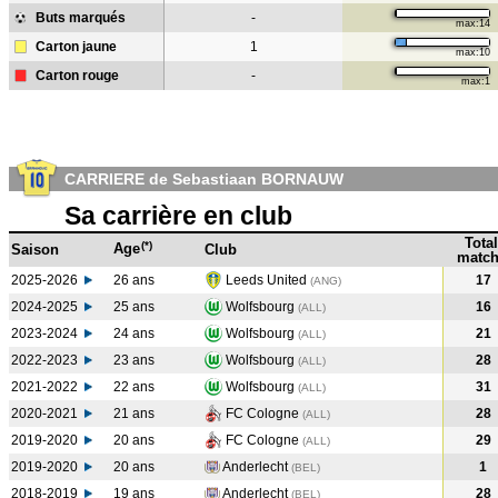
Buts marqués
-
max:14
Carton jaune
1
max:10
Carton rouge
-
max:1
CARRIERE de Sebastiaan BORNAUW
Sa carrière en club
Total
(*)
Age
Saison
Club
match
2025-2026
26 ans
Leeds United
17
(ANG)
2024-2025
25 ans
Wolfsbourg
16
(ALL
)
2023-2024
24 ans
Wolfsbourg
21
(ALL
)
2022-2023
23 ans
Wolfsbourg
28
(ALL
)
2021-2022
22 ans
Wolfsbourg
31
(ALL
)
2020-2021
21 ans
FC Cologne
28
(ALL
)
2019-2020
20 ans
FC Cologne
29
(ALL
)
2019-2020
20 ans
Anderlecht
1
(BEL
)
2018-2019
19 ans
Anderlecht
28
(BEL
)