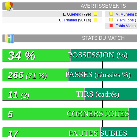
AVERTISSEMENTS
L. Querfeld
(79e)
M. Muheim
(
C. Trimmel
(90+1e)
R. Philippe
(
Fabio Vieira
STATS DU MATCH
34 %
POSSESSION
(%)
266
PASSES
(réussies %)
(71 %)
11
TIRS
(cadrés)
(2)
5
CORNERS JOUES
17
FAUTES SUBIES