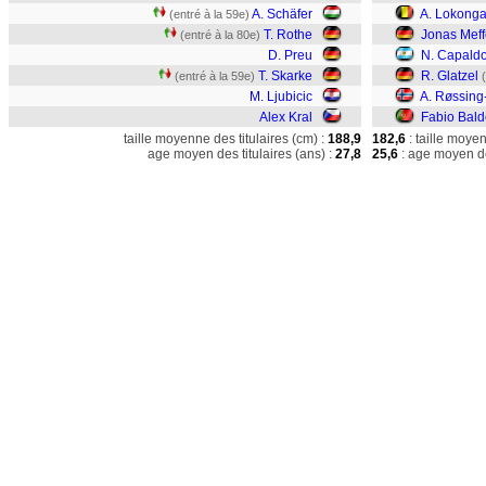
A. Schäfer
A. Lokong
(entré à la 59e)
T. Rothe
Jonas Meff
(entré à la 80e)
D. Preu
N. Capald
T. Skarke
R. Glatzel
(entré à la 59e)
M. Ljubicic
A. Røssing-
Alex Kral
Fabio Bald
taille moyenne des titulaires (cm) :
188,9
182,6
: taille moye
age moyen des titulaires (ans) :
27,8
25,6
: age moyen de