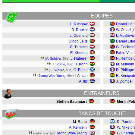
EQUIPES
F. Rønnow
Daniel Heu
D. Doekhi
W. Omari
(
G
L. Querfeld
L. Vuskovic
Diogo Leite
Daniel Elfad
C. Trimmel
G. Gocholei
R. Khedira
Fabio Vieir
J. Haberer
N. Rember
(
A. Schäfer
, 59e)
D. Köhn
M. Muheim
(
T. Rothe
, 80e)
O. Burke
R. Philippe
(
T. Skarke
, 59e)
I. Ansah
R. Königsdö
(
Jeong Woo-Yeong
, 89e)
A. Ilic
J. Dompé
ENTRAINEURS
Steffen Baumgart
Merlin Pol
BANCS DE TOUCHE
M. Raab
D. Peretz
A. Kemlein
W. Mikelbr
Jeong Woo-Yeong
Guilherme
(entré à la 89e)