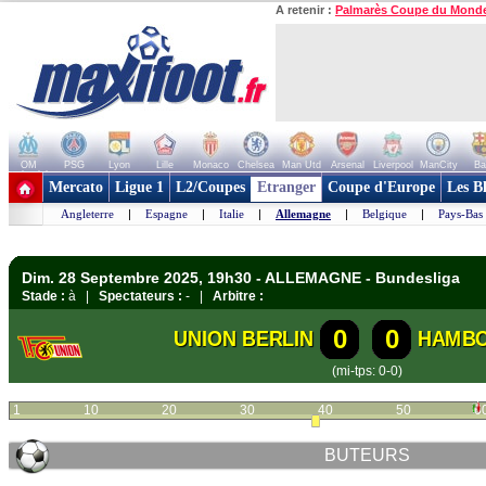
A retenir :
Palmarès Coupe du Mond
OM
PSG
Lyon
Lille
Monaco
Chelsea
Man Utd
Arsenal
Liverpool
ManCity
Ba
+ de clubs
Mercato
Ligue 1
L2/Coupes
Etranger
Coupe d'Europe
Les B
Angleterre
|
Espagne
|
Italie
|
Allemagne
|
Belgique
|
Pays-Bas
Dim. 28 Septembre 2025, 19h30 - ALLEMAGNE - Bundesliga
Stade :
à |
Spectateurs :
- |
Arbitre :
0
0
UNION BERLIN
HAMBO
(mi-tps: 0-0)
1
10
20
30
40
50
6
BUTEURS