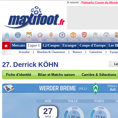
A retenir :
Palmarès Coupe du Mond
OM
PSG
Lyon
Lille
Monaco
Chelsea
Man Utd
Arsenal
Liverpool
ManCity
Ba
+ de clubs
Mercato
Ligue 1
L2/Coupes
Etranger
Coupe d'Europe
Les B
Actualité
|
Résultats & Classement
|
Buteurs
|
Calendrier
|
Equipe
27. Derrick KÖHN
Le
Fiche d'identité
Bilan et Matchs saison
Carrière & Sélections
Début Co
WERDER BREME
(ALL)
Juil.
AGE
TAILLE
POIDS
N
27
20%
23%
ans
1,80 m
73 kg