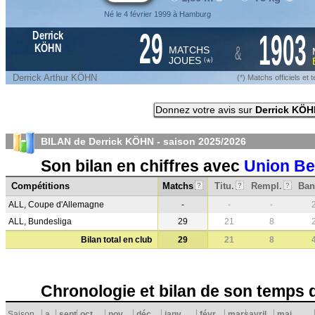
Né le 4 février 1999 à Hamburg
29
1903
Derrick
&
KÖHN
MATCHS
JOUES
*
(
)
Derrick Arthur KÖHN
(*) Matchs officiels e
Donnez votre avis sur
Derrick KÖH
BILAN de Derrick KÖHN - saison
2025/2026
Son bilan en chiffres avec
Union Be
Compétitions
Matchs
Titu.
Rempl.
Ban
?
?
?
ALL, Coupe d'Allemagne
-
-
-
ALL, Bundesliga
29
21
8
Bilan total en club
29
21
8
Chronologie et bilan de son temps 
Saison
a
sept.
oct.
nov.
déc.
janv.
févr.
mars
avril
mai