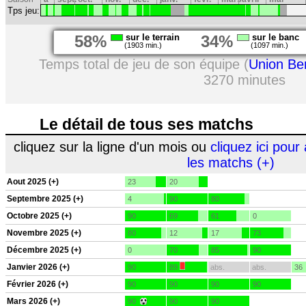
Tps jeu:
58%
sur le terrain
34%
sur le banc
(1903 min.)
(1097 min.)
Temps total de jeu de son équipe (
Union Ber
3270 minutes
Le détail de tous ses matchs
cliquez sur la ligne d'un mois ou
cliquez ici pour 
les matchs (+)
Aout 2025 (+)
23
20
Septembre 2025 (+)
4
90
80
Octobre 2025 (+)
90
69
61
0
Novembre 2025 (+)
80
12
17
73
Décembre 2025 (+)
0
70
85
90
Janvier 2026 (+)
90
89
abs.
abs.
36
Février 2026 (+)
90
90
90
90
Mars 2026 (+)
90
90
90