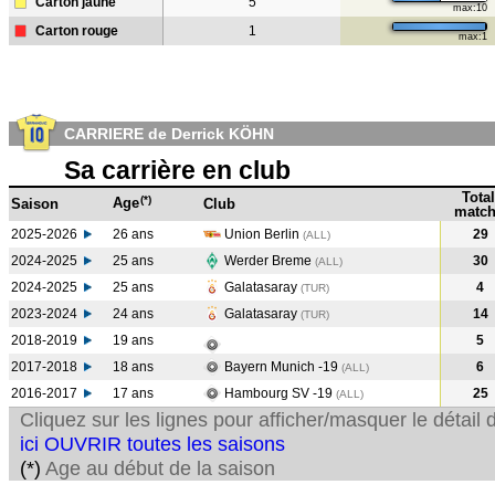
Carton jaune
5
max:10
Carton rouge
1
max:1
CARRIERE de Derrick KÖHN
Sa carrière en club
Total
(*)
Age
Saison
Club
match
2025-2026
26 ans
Union Berlin
29
(ALL)
2024-2025
25 ans
Werder Breme
30
(ALL
)
2024-2025
25 ans
Galatasaray
4
(TUR
)
2023-2024
24 ans
Galatasaray
14
(TUR
)
2018-2019
19 ans
5
2017-2018
18 ans
Bayern Munich -19
6
(ALL
)
2016-2017
17 ans
Hambourg SV -19
25
(ALL
)
Cliquez sur les lignes pour afficher/masquer le détai
ici OUVRIR toutes les saisons
(*)
Age au début de la saison