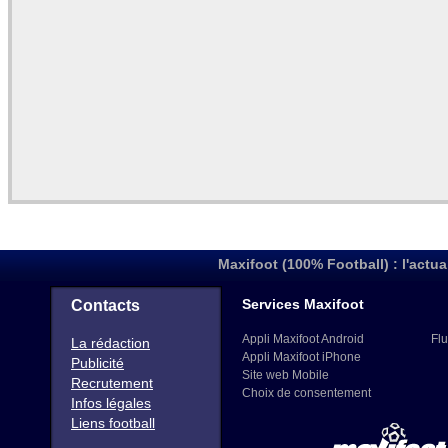
Maxifoot (100% Football) : l'actua
Services Maxifoot
Contacts
Appli Maxifoot Android
Flu
La rédaction
Appli Maxifoot iPhone
Publicité
Site web Mobile
Recrutement
Choix de consentement
Infos légales
Liens football