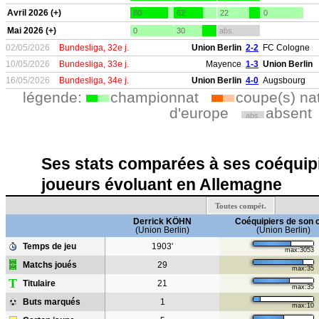
Avril 2026 (+)
80
62
22
0
Mai 2026 (+)
0
30
abs.
02/05/2026
Bundesliga, 32e j.
Union Berlin
2-2
FC Cologne
10/05/2026
Bundesliga, 33e j.
Mayence
1-3
Union Berlin
16/05/2026
Bundesliga, 34e j.
Union Berlin
4-0
Augsbourg
légende:
championnat
coupe(s) na
d'europe
absent
abs.
Ses stats comparées à ses coéquipi
joueurs évoluant en Allemagne
Toutes compét.
Derrick KÖHN
Coéquipiers de son 
(Union Berlin)
(Union Berlin)
Temps de jeu
1903'
max:3053
Matchs joués
29
max:35
T
Titulaire
21
max:35
Buts marqués
1
max:10