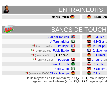
ENTRAINEURS
Merlin Polzin
Julian Sch
BANCS DE TOUCH
Sander Tangvik
F. Müller
J. Torunarigha
N. Höfler
(
R. Philippe
M. Philipp
(entré à la 65e)
Fabio Balde
J. Makeng
(entré à la 65e)
L. Lemke
C. Günter
(entré à la 90+6e)
Y. Poulsen
A. Jung
(entré à la 80e)
(en
Daniel Elfadli
P. Lienhart
Philip Otele
D. Scherha
Shafiq Nandja
C. Irié
(entré à la 90+6e)
taille moyenne des titulaires (cm) :
183,7
183,3
: taille moye
age moyen des titulaires (ans) :
25,8
27,1
: age moyen de