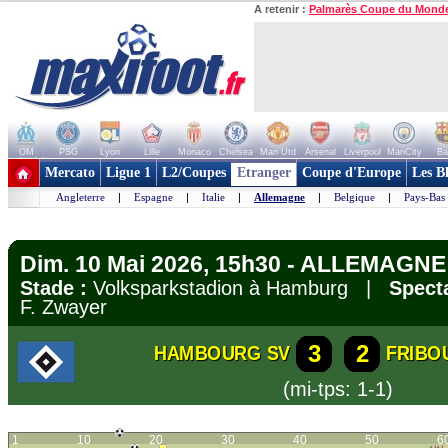
A retenir :
Palmarès Coupe du Mond
OM
PSG
Lyon
Lille
Monaco
Chelsea
Man Utd
Arsenal
Liverpool
ManCity
Ba
+ de clubs
Mercato
Ligue 1
L2/Coupes
Etranger
Coupe d'Europe
Les B
Angleterre
|
Espagne
|
Italie
|
Allemagne
|
Belgique
|
Pays-Bas
Dim. 10 Mai 2026, 15h30 - ALLEMAGNE 
Stade :
Volksparkstadion à Hamburg |
Specta
F. Zwayer
3
2
HAMBOURG SV
FRIBO
(mi-tps: 1-1)
1
10
20
30
40
50
6