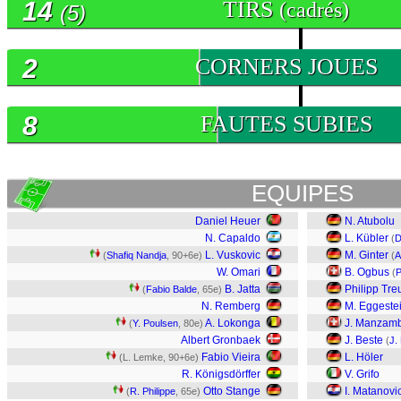
14
TIRS
(cadrés)
(5)
2
CORNERS JOUES
8
FAUTES SUBIES
EQUIPES
Daniel Heuer
N. Atubolu
N. Capaldo
L. Kübler
(
D
L. Vuskovic
M. Ginter
(
Shafiq Nandja
, 90+6e)
(
A
W. Omari
B. Ogbus
(
P
B. Jatta
Philipp Tre
(
Fabio Balde
, 65e)
N. Remberg
M. Eggeste
A. Lokonga
J. Manzamb
(
Y. Poulsen
, 80e)
Albert Gronbaek
J. Beste
(
J.
Fabio Vieira
L. Höler
(L. Lemke, 90+6e)
R. Königsdörffer
V. Grifo
Otto Stange
I. Matanovi
(
R. Philippe
, 65e)