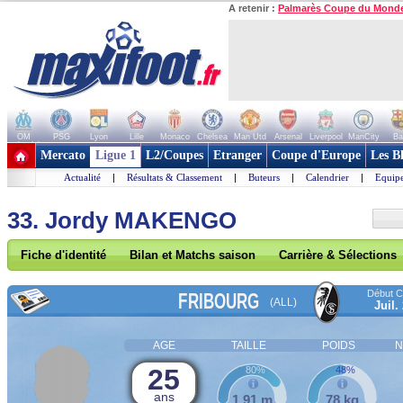
A retenir :
Palmarès Coupe du Mond
OM
PSG
Lyon
Lille
Monaco
Chelsea
Man Utd
Arsenal
Liverpool
ManCity
Ba
+ de clubs
Mercato
Ligue 1
L2/Coupes
Etranger
Coupe d'Europe
Les B
Actualité
|
Résultats & Classement
|
Buteurs
|
Calendrier
|
Equipe
33. Jordy MAKENGO
Fiche d'identité
Bilan et Matchs saison
Carrière & Sélections
Début Co
FRIBOURG
(ALL)
Juil.
AGE
TAILLE
POIDS
N
25
80%
48%
ans
1,91 m
78 kg