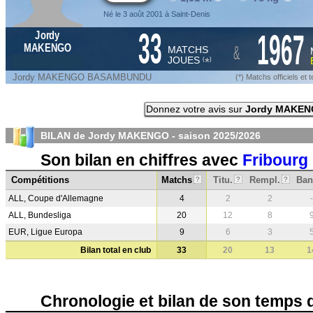
Né le 3 août 2001 à Saint-Denis
33
1967
Jordy
&
MAKENGO
MATCHS
JOUES
*
(
)
Jordy MAKENGO BASAMBUNDU
(*) Matchs officiels e
Donnez votre avis sur
Jordy MAKE
BILAN de Jordy MAKENGO - saison
2025/2026
Son bilan en chiffres avec
Fribourg
Compétitions
Matchs
Titu.
Rempl.
Ban
?
?
?
ALL, Coupe d'Allemagne
4
2
2
-
ALL, Bundesliga
20
12
8
EUR, Ligue Europa
9
6
3
Bilan total en club
33
20
13
1
Chronologie et bilan de son temps 