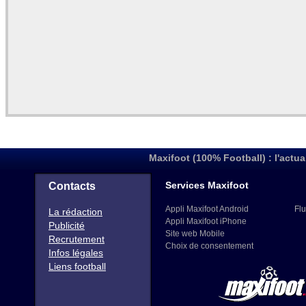
Maxifoot (100% Football) : l'actua
Services Maxifoot
Contacts
Appli Maxifoot Android
Flu
La rédaction
Appli Maxifoot iPhone
Publicité
Site web Mobile
Recrutement
Choix de consentement
Infos légales
Liens football