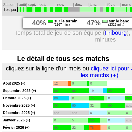
Saison
août
sept.
oct.
nov.
déc.
janv.
févr.
mars
Tps jeu:
40%
sur le terrain
47%
sur le banc
(1967 min.)
(2323 min.)
Temps total de jeu de son équipe (
Fribourg
),
minutes
Le détail de tous ses matchs
cliquez sur la ligne d'un mois ou
cliquez ici pour 
les matchs (+)
Aout 2025 (+)
12
9
0
Septembre 2025 (+)
90
90
19
90
Octobre 2025 (+)
80
0
75
0
90
Novembre 2025 (+)
90
90
32
90
abs.
Décembre 2025 (+)
abs.
abs.
0
0
0
Janvier 2026 (+)
0
5
56
0
abs.
Février 2026 (+)
90
22
78
0
0