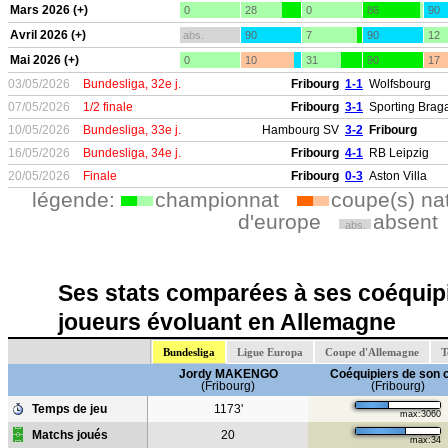
Mars 2026 (+)
0
28
0
86
90
Avril 2026 (+)
abs.
90
7
90
12
Mai 2026 (+)
0
10
31
90
17
03/05/2026
Bundesliga, 32e j.
Fribourg
1-1
Wolfsbourg
07/05/2026
1/2 finale
Fribourg
3-1
Sporting Brag
10/05/2026
Bundesliga, 33e j.
Hambourg SV
3-2
Fribourg
16/05/2026
Bundesliga, 34e j.
Fribourg
4-1
RB Leipzig
20/05/2026
Finale
Fribourg
0-3
Aston Villa
légende:
championnat
coupe(s) na
d'europe
absent
abs.
Ses stats comparées à ses coéquipi
joueurs évoluant en Allemagne
Bundesliga
Ligue Europa
Coupe d'Allemagne
T
Jordy MAKENGO
Coéquipiers de son 
(Fribourg)
(Fribourg)
Temps de jeu
1173'
max:3060
Matchs joués
20
max:34