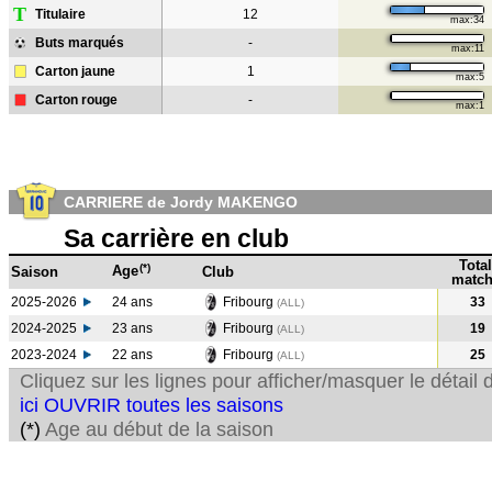
T
Titulaire
12
max:34
Buts marqués
-
max:11
Carton jaune
1
max:5
Carton rouge
-
max:1
CARRIERE de Jordy MAKENGO
Sa carrière en club
Total
(*)
Age
Saison
Club
match
2025-2026
24 ans
Fribourg
33
(ALL)
2024-2025
23 ans
Fribourg
19
(ALL
)
2023-2024
22 ans
Fribourg
25
(ALL
)
Cliquez sur les lignes pour afficher/masquer le détai
ici OUVRIR toutes les saisons
(*)
Age au début de la saison