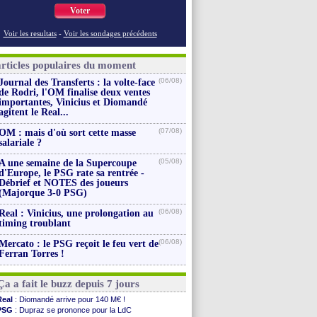
Voter
Voir les resultats
-
Voir les sondages précédents
articles populaires du moment
(06/08)
Journal des Transferts : la volte-face
de Rodri, l'OM finalise deux ventes
importantes, Vinicius et Diomandé
agitent le Real...
(07/08)
OM : mais d'où sort cette masse
salariale ?
(05/08)
A une semaine de la Supercoupe
d'Europe, le PSG rate sa rentrée -
Débrief et NOTES des joueurs
(Majorque 3-0 PSG)
(06/08)
Real : Vinicius, une prolongation au
timing troublant
(06/08)
Mercato : le PSG reçoit le feu vert de
Ferran Torres !
Ça a fait le buzz depuis 7 jours
Real
: Diomandé arrive pour 140 M€ !
PSG
: Dupraz se prononce pour la LdC