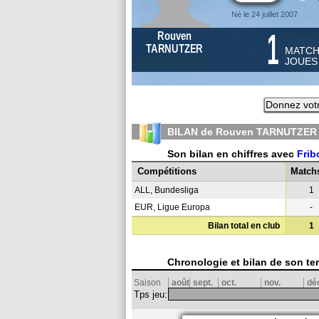
Né le 24 juillet 2007
1
Rouven
TARNUTZER
MATC
JOUE
Donnez votr
BILAN de Rouven TARNUTZER 
Son bilan en chiffres avec
Frib
Compétitions
Match
ALL, Bundesliga
1
EUR, Ligue Europa
-
Bilan total en club
1
Chronologie et bilan de son te
Saison
août
sept.
oct.
nov.
dé
Tps jeu: