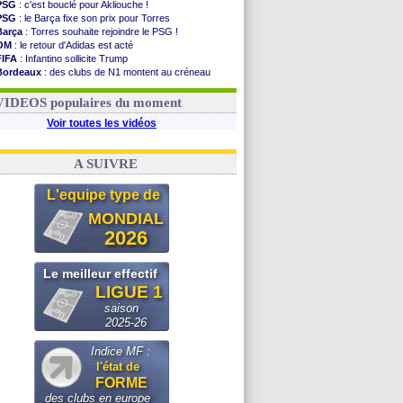
PSG
: c'est bouclé pour Akliouche !
PSG
: le Barça fixe son prix pour Torres
Barça
: Torres souhaite rejoindre le PSG !
OM
: le retour d'Adidas est acté
FIFA
: Infantino sollicite Trump
Bordeaux
: des clubs de N1 montent au créneau
Argentine
: quand Medina recadre... sa mère
Real
: le démenti de Leipzig pour Diomandé
VIDEOS populaires du moment
Voir toutes les vidéos
A SUIVRE
L'equipe type de
MONDIAL
2026
Le meilleur effectif
LIGUE 1
saison
2025-26
Indice MF :
l'état de
FORME
des clubs en europe