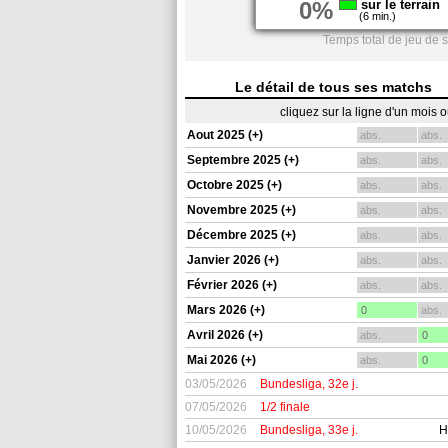
0%
sur le terrain
(6 min.)
Temps total de jeu de 
Le détail de tous ses matchs
cliquez sur la ligne d'un mois 
Aout 2025 (+)
abs.
abs.
Septembre 2025 (+)
abs.
abs.
Octobre 2025 (+)
abs.
abs.
Novembre 2025 (+)
abs.
abs.
Décembre 2025 (+)
abs.
abs.
Janvier 2026 (+)
abs.
abs.
Février 2026 (+)
abs.
abs.
Mars 2026 (+)
0
abs.
Avril 2026 (+)
abs.
0
Mai 2026 (+)
abs.
0
03/05/2026
Bundesliga, 32e j.
07/05/2026
1/2 finale
10/05/2026
Bundesliga, 33e j.
H