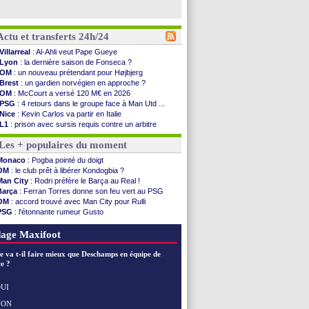
Actu et transferts 24h/24
Villarreal
: Al-Ahli veut Pape Gueye
Lyon
: la dernière saison de Fonseca ?
OM
: un nouveau prétendant pour Højbjerg
Brest
: un gardien norvégien en approche ?
OM
: McCourt a versé 120 M€ en 2026
PSG
: 4 retours dans le groupe face à Man Utd ...
Nice
: Kevin Carlos va partir en Italie
L1
: prison avec sursis requis contre un arbitre
Leganés
: c'est signé pour Luca Zidane (off.)
Les + populaires du moment
Atletico
: Ruggeri en route pour Aston Villa
Monaco
: Filipe Luis soutient Biereth
Monaco
: Pogba pointé du doigt
Lyon
: Mangala prêté à Getafe (officiel)
OM
: le club prêt à libérer Kondogbia ?
PSG
: Nsoki va signer en Croatie
Man City
: Rodri préfère le Barça au Real !
Arsenal
: Naples vise Gabriel Jesus
Barça
: Ferran Torres donne son feu vert au PSG
Real
: Mastantuono prêté à la Fiorentina (off.)
OM
: accord trouvé avec Man City pour Rulli
Man City
: accord avec le Barça pour Rodri ?
PSG
: l'étonnante rumeur Gusto
Rennes
: Haise a prolongé (officiel)
OM
: une offre pour Bulka
Palace
: Tomiyasu a convaincu (officiel)
Ouganda
: Owori battu à mort à Kampala
age Maxifoot
OM
: B. Genesio - "ce n'est pas idéal"
TFC
: Sion Oppong signe pour 4 ans (officiel)
e va t-il faire mieux que Deschamps en équipe de
PSG
: Liverpool va proposer 115 M€ pour ...
e ?
Norvège
: la démission d'Infantino réclamée
PSG
: Mbaye, deux pistes se détachent
UI
Monaco
: Filipe Luis veut remplacer Akliouche
NON
Voir les brèves précédentes