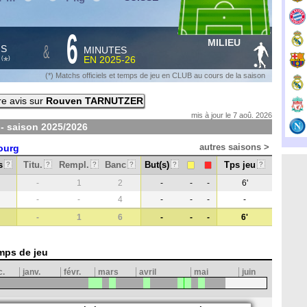
6
MILIEU
&
HS
MINUTES
S
EN
2025-26
*
(
)
(*) Matchs officiels et temps de jeu en CLUB au cours de la saison
e avis sur
Rouven TARNUTZER
mis à jour le 7 aoû. 2026
- saison
2025/2026
autres saisons >
ourg
s
Titu.
Rempl.
Banc
But(s)
Tps jeu
?
?
?
?
?
?
-
1
2
-
-
-
6'
-
-
4
-
-
-
-
-
1
6
-
-
-
6'
mps de jeu
c.
janv.
févr.
mars
avril
mai
juin