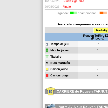
16/05/2026
Bundesliga, 34e j.
20/05/2026
Finale
légende:
championnat
Ses stats comparées à ses coéq
Bundeslig
Rouven TARNUT
(Fribourg)
Temps de jeu
6'
Matchs joués
1
T
Titulaire
-
Buts marqués
-
Carton jaune
-
Carton rouge
-
CARRIERE de Rouven TARNU
Votre AVIS sur Rouven TARN