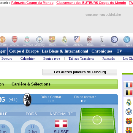
etenir :
Palmarès Coupe du Monde
-
Classement des BUTEURS Coupe du Monde
-
TA
emplacement publicitaire
n Utd
Arsenal
Liverpool
ManCity
Barca
Real
Atletico
Milan
Juve
Inter
Naples
ger
Coupe d'Europe
Les Bleus & International
Chroniques
TV
+
Buteurs
|
Calendrier
|
Equipe type
|
Tableau Transferts
|
Palmarès
|
Les Cl
Les autres joueurs de Fribourg
son
Carrière & Sélections
Début Contrat :
Fin de contrat :
RG
(ALL)
n.c.
n.c.
ILLE
POIDS
NATIONALITE
? m
? kg
SUISSE