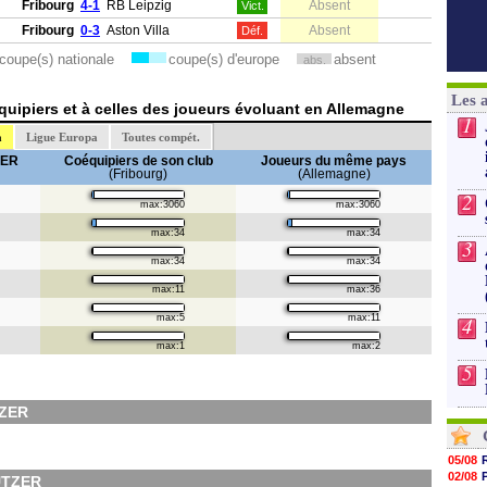
Fribourg
4-1
RB Leipzig
Absent
Vict.
Fribourg
0-3
Aston Villa
Absent
Déf.
coupe(s) nationale
coupe(s) d'europe
absent
abs.
Les 
uipiers et à celles des joueurs évoluant en Allemagne
1
a
Ligue Europa
Toutes compét.
ZER
Coéquipiers de son club
Joueurs du même pays
(Fribourg)
(Allemagne)
2
max:3060
max:3060
max:34
max:34
3
max:34
max:34
max:11
max:36
max:5
max:11
4
max:1
max:2
5
TZER
05/08
02/08
UTZER