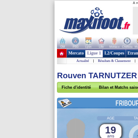
A r
OM
PSG
Lyon
Lille
Monaco
Chelsea
Ma
+ de clubs
Mercato
Ligue 1
L2/Coupes
Etran
Actualité
|
Résultats & Classement
|
Rouven TARNUTZER
Fiche d'identité
Bilan et Matchs sai
FRIBOU
AGE
TA
19
ans