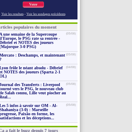
Voter
Voir les resultats
-
Voir les sondages précédents
articles populaires du moment
(05/08)
A une semaine de la Supercoupe
d'Europe, le PSG rate sa rentrée -
Débrief et NOTES des joueurs
(Majorque 3-0 PSG)
(05/08)
Mercato : Deschamps, et maintenant
?
(04/08)
Lyon frôle le néant absolu - Débrief
et NOTES des joueurs (Sparta 2-1
OL)
(05/08)
Journal des Transferts : Liverpool
tourné vers le PSG, le nouveau club
de Salah connu, Lille veut piocher au
Real...
(05/08)
Les 5 infos à savoir sur OM - Al-
Shahaniya (3-0) : Marseille
progresse, Paixão en forme, les
satisfactions et les déceptions...
Ça a fait le buzz depuis 7 jours