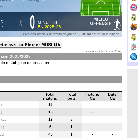
ern
0
MILIEU
&
HS
MINUTES
OFFENSIF
S
EN
2025-26
*
(
)
(*) Matchs officiels et temps de jeu en CLUB au cours de la saison
tre avis sur
Florent MUSLIJA
mis à jour le 6 aoû. 2026
aison
2025/2026
de match joué cette saison
Total
Total
matchs
buts
matchs
buts
CE
CE
11
-
-
-
L
)
13
-
3
-
L
)
18
2
-
-
(ALL
)
6
1
-
-
LL
)
40
1
-
-
LL
)