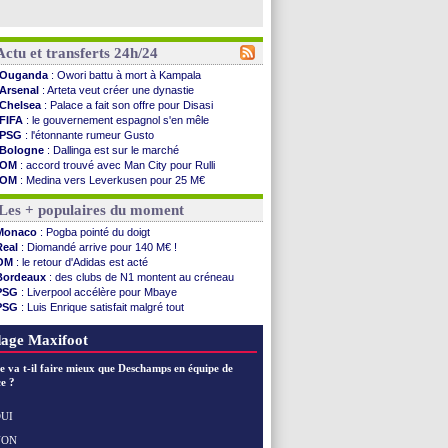
Actu et transferts 24h/24
Ouganda
: Owori battu à mort à Kampala
Arsenal
: Arteta veut créer une dynastie
Chelsea
: Palace a fait son offre pour Disasi
FIFA
: le gouvernement espagnol s'en mêle
PSG
: l'étonnante rumeur Gusto
Bologne
: Dallinga est sur le marché
OM
: accord trouvé avec Man City pour Rulli
OM
: Medina vers Leverkusen pour 25 M€
Uruguay
: Forlan nommé sélectionneur (officiel)
Les + populaires du moment
Séville
: Juanlu signe à Bournemouth (officiel)
PSG
: Ndjantou heureux d'avoir rejoué
Monaco
: Pogba pointé du doigt
Real
: Diomandé pour 140 M€ ! (officiel)
Real
: Diomandé arrive pour 140 M€ !
Man City
: Rodri préfère le Barça au Real !
OM
: le retour d'Adidas est acté
Rennes
: Aït Boudlal veut rejoindre Fulham
Bordeaux
: des clubs de N1 montent au créneau
Aston Villa
: Liverpool cible aussi Konsa
PSG
: Liverpool accélère pour Mbaye
OM
: une approche pour Diatta
PSG
: Luis Enrique satisfait malgré tout
Le Havre
: Diaw va signer à Lille
Real
: une nouvelle offre pour Vinicius
Trabzonspor
: Salah a signé ! (officiel)
Lyon
: Fonseca prend cher sur les réseaux
age Maxifoot
Bordeaux
: les mots de Mavuba
FIFA
: Al-Khelaïfi président ? Tebas dit non
e va t-il faire mieux que Deschamps en équipe de
Fenerbahçe
: Greenwood savoure son premier ...
e ?
Bordeaux
: Mavuba n'est plus l'entraîneur (off.)
Galatasaray
: Milan rejette 35 M€ pour Leão
UI
Southampton
: D. Traoré prêté au Mans (officiel)
NON
Voir les brèves précédentes