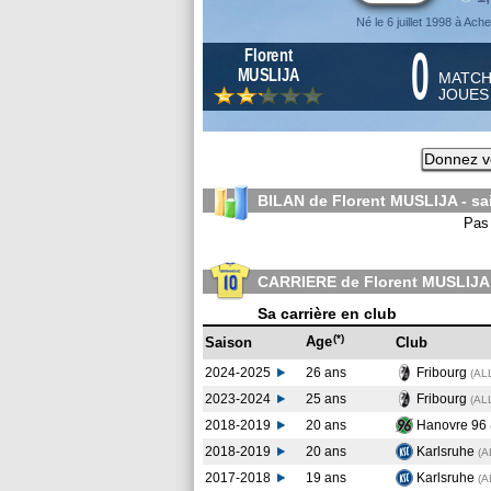
Né le 6 juillet 1998 à Ach
0
Florent
MUSLIJA
MATC
JOUE
Donnez vo
BILAN de Florent MUSLIJA - s
Pas 
CARRIERE de Florent MUSLIJA
Sa carrière en club
(*)
Age
Saison
Club
2024-2025
26 ans
Fribourg
(AL
2023-2024
25 ans
Fribourg
(AL
2018-2019
20 ans
Hanovre 96
2018-2019
20 ans
Karlsruhe
(A
2017-2018
19 ans
Karlsruhe
(A