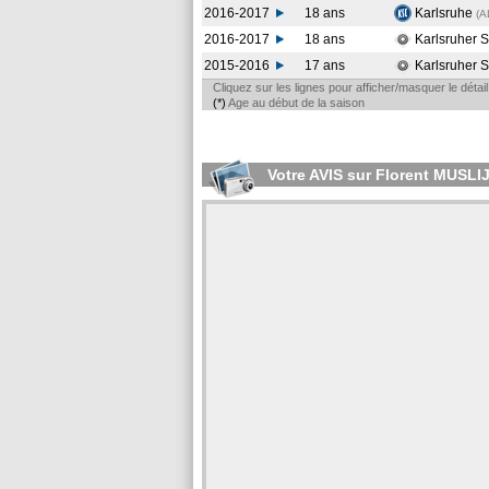
2016-2017
18 ans
Karlsruhe
(A
2016-2017
18 ans
Karlsruher 
2015-2016
17 ans
Karlsruher 
Cliquez sur les lignes pour afficher/masquer le déta
(*)
Age au début de la saison
Votre AVIS sur Florent MUSLI