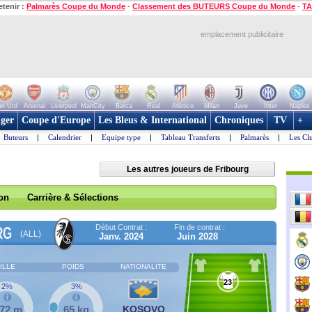
etenir :
Palmarès Coupe du Monde
-
Classement des BUTEURS Coupe du Monde
-
TA
emplacement publicitaire
n Utd
Arsenal
Liverpool
ManCity
Barca
Real
Atletico
Milan
Juve
Inter
Naples
ger
Coupe d'Europe
Les Bleus & International
Chroniques
TV
+
Buteurs
|
Calendrier
|
Equipe type
|
Tableau Transferts
|
Palmarès
|
Les Cl
Les autres joueurs de Fribourg
son
Carrière & Sélections
Début Contrat :
Fin de contrat :
RG
(ALL)
Janv. 2024
Juin 2028
ILLE
POIDS
NATIONALITE
23
2%
3%
,72 m
65 kg
KOSOVO