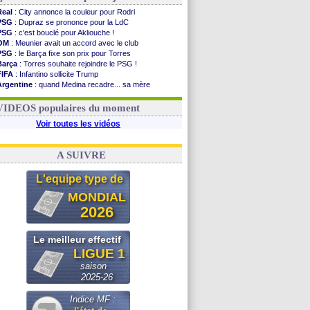
Real
: City annonce la couleur pour Rodri
PSG
: Dupraz se prononce pour la LdC
PSG
: c'est bouclé pour Akliouche !
OM
: Meunier avait un accord avec le club
PSG
: le Barça fixe son prix pour Torres
Barça
: Torres souhaite rejoindre le PSG !
FIFA
: Infantino sollicite Trump
Argentine
: quand Medina recadre... sa mère
Real
: le démenti de Leipzig pour Diomandé
OM
: Paixão attire un 2e club anglais
VIDEOS populaires du moment
Voir toutes les vidéos
A SUIVRE
L'equipe type de
MONDIAL
2026
Le meilleur effectif
LIGUE 1
saison
2025-26
Indice MF :