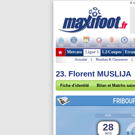
A r
OM
PSG
Lyon
Lille
Monaco
Chelsea
Ma
+ de clubs
Mercato
Ligue 1
L2/Coupes
Etran
Actualité
|
Résultats & Classement
|
23. Florent MUSLIJA
Fiche d'identité
Bilan et Matchs sai
FRIBOU
AGE
TA
28
ans
1