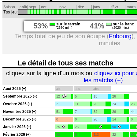
Saison
août
sept.
oct.
nov.
déc.
janv.
févr.
mars
Tps jeu:
53%
sur le terrain
41%
sur le banc
(2630 min.)
(2020 min.)
Temps total de jeu de son équipe (
Fribourg
),
minutes
Le détail de tous ses matchs
cliquez sur la ligne d'un mois ou
cliquez ici pour 
les matchs (+)
Aout 2025 (+)
abs.
abs.
abs.
Septembre 2025 (+)
12
5
15
26
Octobre 2025 (+)
2
11
26
24
23
Novembre 2025 (+)
51
7
32
26
44
Décembre 2025 (+)
0
0
20
14
0
Janvier 2026 (+)
25
25
90
90
76
Février 2026 (+)
90
84
113
32
90