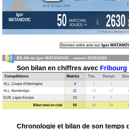
1
Né le 31 mars 2003
50
2630
Igor
&
MATANOVIC
MATCHS
JOUES
*
(
)
(*) Matchs officiels e
Donnez votre avis sur
Igor MATANO
BILAN de Igor MATANOVIC - saison
2025/2026
Son bilan en chiffres avec
Fribourg
Compétitions
Matchs
Titu.
Rempl.
Ban
?
?
?
ALL, Coupe d'Allemagne
4
3
1
-
ALL, Bundesliga
31
14
17
EUR, Ligue Europa
15
8
7
-
Bilan total en club
50
25
25
Chronologie et bilan de son temps 