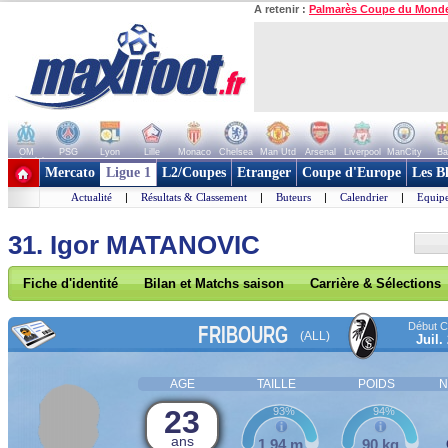
A retenir :
Palmarès Coupe du Mond
OM
PSG
Lyon
Lille
Monaco
Chelsea
Man Utd
Arsenal
Liverpool
ManCity
Ba
+ de clubs
Mercato
Ligue 1
L2/Coupes
Etranger
Coupe d'Europe
Les B
Actualité
|
Résultats & Classement
|
Buteurs
|
Calendrier
|
Equipe
31. Igor MATANOVIC
Fiche d'identité
Bilan et Matchs saison
Carrière & Sélections
Début Co
FRIBOURG
(ALL)
Juil.
AGE
TAILLE
POIDS
N
23
93%
94%
ans
1,94 m
90 kg