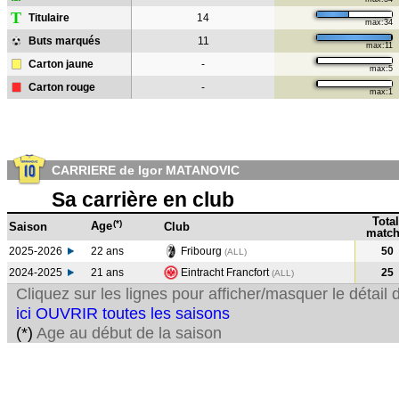
T
Titulaire
14
max:34
Buts marqués
11
max:11
Carton jaune
-
max:5
Carton rouge
-
max:1
CARRIERE de Igor MATANOVIC
Sa carrière en club
Total
(*)
Age
Saison
Club
match
2025-2026
22 ans
Fribourg
50
(ALL)
2024-2025
21 ans
Eintracht Francfort
25
(ALL
)
Cliquez sur les lignes pour afficher/masquer le détai
ici OUVRIR toutes les saisons
(*)
Age au début de la saison