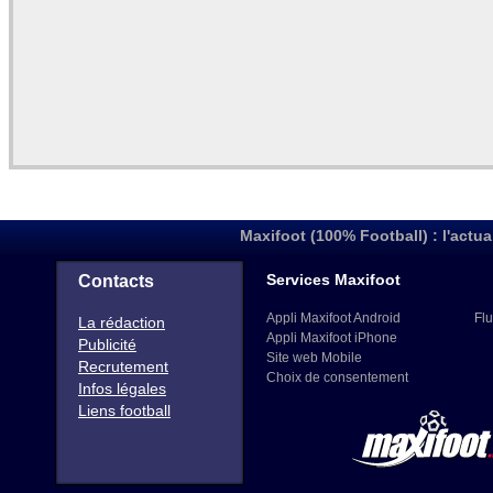
Maxifoot (100% Football) : l'actua
Services Maxifoot
Contacts
Appli Maxifoot Android
Flu
La rédaction
Appli Maxifoot iPhone
Publicité
Site web Mobile
Recrutement
Choix de consentement
Infos légales
Liens football