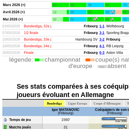
Mars 2026 (+)
90
90
90
90
72
Avril 2026 (+)
12
90
90
56
68
Mai 2026 (+)
32
90
90
86
90
03/05/2026
Bundesliga, 32e j.
Fribourg
1-1
Wolfsbourg
07/05/2026
1/2 finale
Fribourg
3-1
Sporting Brag
10/05/2026
Bundesliga, 33e j.
Hambourg SV
3-2
Fribourg
16/05/2026
Bundesliga, 34e j.
Fribourg
4-1
RB Leipzig
20/05/2026
Finale
Fribourg
0-3
Aston Villa
légende:
championnat
coupe(s) na
d'europe
absent
abs.
Ses stats comparées à ses coéquipi
joueurs évoluant en Allemagne
Bundesliga
Ligue Europa
Coupe d'Allemagne
T
Igor MATANOVIC
Coéquipiers de son 
(Fribourg)
(Fribourg)
Temps de jeu
1560'
max:3060
Matchs joués
31
max:34