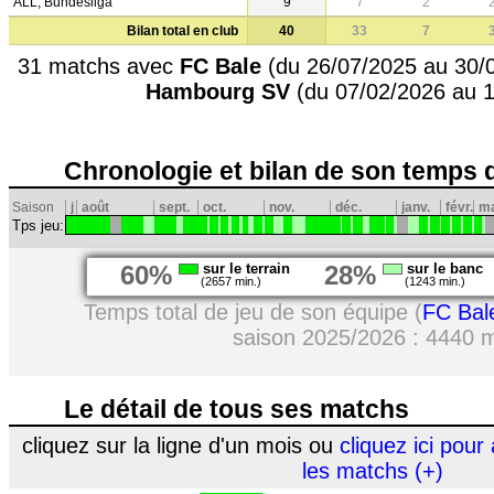
ALL, Bundesliga
9
7
2
Bilan total en club
40
33
7
31 matchs avec
FC Bale
(du 26/07/2025 au 30/
Hambourg SV
(du 07/02/2026 au 1
Chronologie et bilan de son temps 
Saison
j
août
sept.
oct.
nov.
déc.
janv.
févr.
m
Tps jeu:
60%
sur le terrain
28%
sur le banc
(2657 min.)
(1243 min.)
Temps total de jeu de son équipe (
FC Bal
saison 2025/2026 : 4440 
Le détail de tous ses matchs
cliquez sur la ligne d'un mois ou
cliquez ici pour 
les matchs (+)