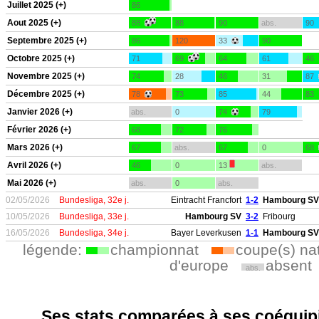
Juillet 2025 (+)
86
Aout 2025 (+)
88
88
90
abs.
90
Septembre 2025 (+)
86
120
33
90
Octobre 2025 (+)
71
69
64
61
46
Novembre 2025 (+)
74
28
46
31
87
Décembre 2025 (+)
78
73
85
44
83
Janvier 2026 (+)
abs.
0
74
79
Février 2026 (+)
68
72
76
Mars 2026 (+)
67
abs.
67
0
68
Avril 2026 (+)
46
0
13
abs.
Mai 2026 (+)
abs.
0
abs.
02/05/2026
Bundesliga, 32e j.
Eintracht Francfort
1-2
Hambourg SV
10/05/2026
Bundesliga, 33e j.
Hambourg SV
3-2
Fribourg
16/05/2026
Bundesliga, 34e j.
Bayer Leverkusen
1-1
Hambourg SV
légende:
championnat
coupe(s) na
d'europe
absent
abs.
Ses stats comparées à ses coéquipi