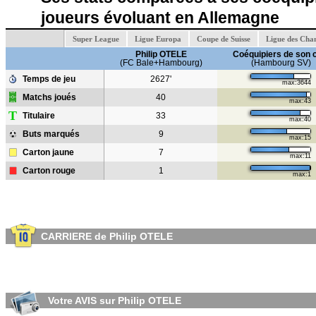
joueurs évoluant en Allemagne
Super League
Ligue Europa
Coupe de Suisse
Ligue des Cha
Philip OTELE
Coéquipiers de son 
(FC Bale+Hambourg)
(Hambourg SV)
Temps de jeu
2627'
max:3644
Matchs joués
40
max:43
T
Titulaire
33
max:40
Buts marqués
9
max:15
Carton jaune
7
max:11
Carton rouge
1
max:1
CARRIERE de Philip OTELE
Votre AVIS sur Philip OTELE