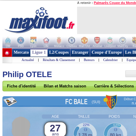
A retenir :
Palmarès Coupe du Mond
OM
PSG
Lyon
Lille
Monaco
Chelsea
Man Utd
Arsenal
Liverpool
ManCity
Ba
+ de clubs
Mercato
Ligue 1
L2/Coupes
Etranger
Coupe d'Europe
Les B
Actualité
|
Résultats & Classement
|
Buteurs
|
Calendrier
|
Equipe
Philip OTELE
Fiche d'identité
Bilan et Matchs saison
Carrière & Sélections
Début Co
FC BALE
(SUI)
n.
AGE
TAILLE
POIDS
N
27
22%
63%
ans
1,78 m
80 kg