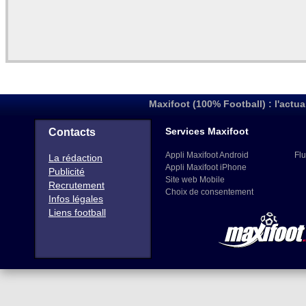
Maxifoot (100% Football) : l'actua
Services Maxifoot
Contacts
Appli Maxifoot Android
Flu
La rédaction
Appli Maxifoot iPhone
Publicité
Site web Mobile
Recrutement
Choix de consentement
Infos légales
Liens football