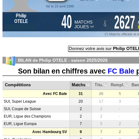
Né le 15 avril 1999
40
2627
Philip
&
OTELE
MATCHS
JOUES
*
(
)
(*) Matchs officiels e
Donnez votre avis sur
Philip OTEL
BILAN de Philip OTELE - saison
2025/2026
Son bilan en chiffres avec
FC Bale
p
Compétitions
Matchs
Titu.
Rempl.
Ban
?
?
?
Avec FC Bale
31
26
5
SUI, Super League
20
17
3
-
SUI, Coupe de Suisse
2
2
-
-
EUR, Ligue des Champions
2
2
-
-
EUR, Ligue Europa
7
5
2
Avec Hambourg SV
9
7
2