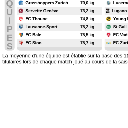
Q
Grasshoppers Zurich
70,0 kg
Lucern
U
Servette Genève
73,2 kg
Lugano
I
FC Thoune
74,8 kg
Young 
P
Lausanne-Sport
75,2 kg
St Gall
FC Bale
75,5 kg
FC Vad
E
FC Sion
75,7 kg
FC Zur
S
La moyenne d'une équipe est établie sur la base des 
titulaires lors de chaque match joué au cours de la sa