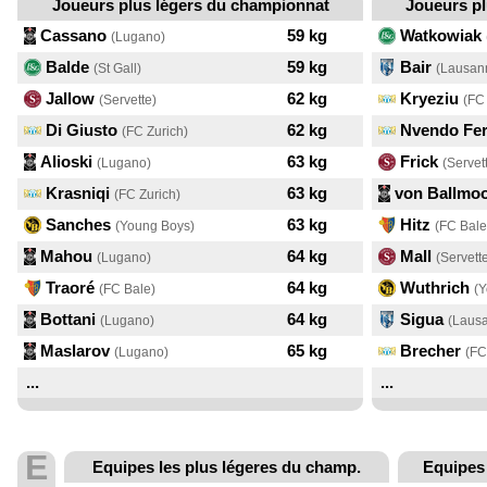
Joueurs plus légers du championnat
Joueurs p
Cassano
59 kg
Watkowiak
(Lugano)
Balde
59 kg
Bair
(St Gall)
(Lausan
Jallow
62 kg
Kryeziu
(Servette)
(FC
Di Giusto
62 kg
Nvendo Fer
(FC Zurich)
Alioski
63 kg
Frick
(Lugano)
(Servet
Krasniqi
63 kg
von Ballmo
(FC Zurich)
Sanches
63 kg
Hitz
(Young Boys)
(FC Bale
Mahou
64 kg
Mall
(Lugano)
(Servett
Traoré
64 kg
Wuthrich
(FC Bale)
(
Bottani
64 kg
Sigua
(Lugano)
(Laus
Maslarov
65 kg
Brecher
(Lugano)
(FC
...
...
E
Equipes les plus légeres du champ.
Equipes 