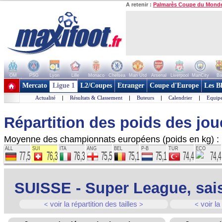
A retenir :
Palmarès Coupe du Mond
OM
PSG
Lyon
Lille
Monaco
Chelsea
Man Utd
Arsenal
Liverpool
ManCity
Ba
+ de clubs
Mercato
Ligue 1
L2/Coupes
Etranger
Coupe d'Europe
Les B
Actualité
|
Résultats & Classement
|
Buteurs
|
Calendrier
|
Equipe
Répartition des poids des jou
Moyenne des championnats européens (poids en kg) :
ALL
SUI
ITA
ANG
BEL
P-B
TUR
ECO
77,5
76,3
76,3
75,5
75,1
75,1
74,4
74,4
SUISSE - Super League, sai
voir la répartition des tailles
voir la
<
>
<