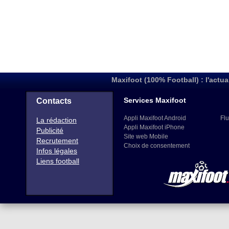
Maxifoot (100% Football) : l'actua
Services Maxifoot
Contacts
Appli Maxifoot Android
Flu
La rédaction
Appli Maxifoot iPhone
Publicité
Site web Mobile
Recrutement
Choix de consentement
Infos légales
Liens football