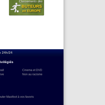
Classements des
BUTEURS
en EUROPE
o 24h/24
ivilégiés
ball
Cinema et DVD
Live
Non au racisme
)
outer Maxifoot à vos favoris