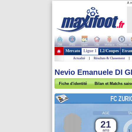
A r
OM
PSG
Lyon
Lille
Monaco
Chelsea
Ma
+ de clubs
Mercato
Ligue 1
L2/Coupes
Etran
Actualité
|
Résultats & Classement
|
Nevio Emanuele DI 
Fiche d'identité
Bilan et Matchs sai
FC ZURI
AGE
TA
21
ans
1