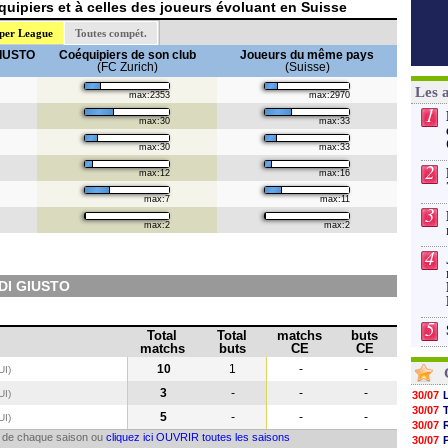
uipiers et à celles des joueurs évoluant en Suisse
per League
Toutes compét.
GIUSTO
Coéquipiers de son club
Joueurs du même pays
(FC Zurich)
(Suisse)
Les 
max:2353
max:2970
1
max:30
max:33
max:30
max:33
2
max:12
max:16
max:7
max:11
3
max:2
max:2
4
DI GIUSTO
5
Total
Total
matchs
buts
matchs
buts
CE
CE
10
1
-
-
UI)
3
-
-
-
UI
)
30/07
30/07
5
-
-
-
UI
)
30/07
il de chaque saison ou
cliquez ici OUVRIR toutes les saisons
30/07