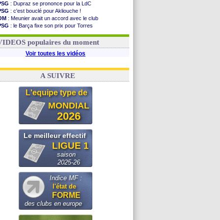
PSG
: Dupraz se prononce pour la LdC
PSG
: c'est bouclé pour Akliouche !
OM
: Meunier avait un accord avec le club
PSG
: le Barça fixe son prix pour Torres
OM
: accord de principe entre Rulli et Man City
Barça
: Torres souhaite rejoindre le PSG !
VIDEOS populaires du moment
Voir toutes les vidéos
A SUIVRE
L'equipe type de
MONDIAL
2026
Le meilleur effectif
LIGUE 1
saison
2025-26
Indice MF :
l'état de
FORME
des clubs en europe