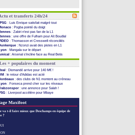
Actu et transferts 24h/24
PSG
: Luis Enrique satisfait malgré tout
Monaco
: Pogba pointé du doigt
Rennes
: Zabiri n'est pas fan de la L1
Rennes
: une offre de Fulham pour Aït Boudlal
VIDEO
: Thomasson et Cresswell réconciliés
Dunkerque
: Nzonzi avait des pistes en L1
Lyon
: Mangala sur le départ
Amical
: Arsenal s'incline face au Real Betis
Amical
: lourde défaite pour le PSG
Les + populaires du moment
Man City
: Maresca flou pour Reijnders
LdC
: Fenerbahçe prend une belle option
Real
: Diomandé arrive pour 140 M€ !
Al-Diriyah
: Mbemba arrive libre (officiel)
OM
: le retour d'Adidas est acté
Atletico
: le plan d'Alvarez à son retour
Bordeaux
: des clubs de N1 montent au créneau
Amical
: premier succès pour Brest
Lyon
: Fonseca prend cher sur les réseaux
VIDEO
: le joli but de Greenwood avec le Fener !
Trabzonspor
: une annonce pour Salah !
CdM 2030
: une promesse d'Infantino au Maroc ...
PSG
: Liverpool accélère pour Mbaye
PSG
: la compo pour le premier match amical
EdF
: Infantino complimente Mbappé
Newcastle
: Jaissle est le nouveau coach (off.)
Nice
: 3 joueurs écartés du groupe pro
age Maxifoot
Real
: une nouvelle offre pour Vinicius
Amical
: l'OM domine Al-Shahaniya
e va t-il faire mieux que Deschamps en équipe de
Monaco
: Cabral a prolongé (officiel)
e ?
Atletico
: Molina va signer à la Roma
Real
: Diomandé arrive pour 140 M€ !
UI
Arsenal
: Havertz en veut encore plus
NON
Voir les brèves précédentes