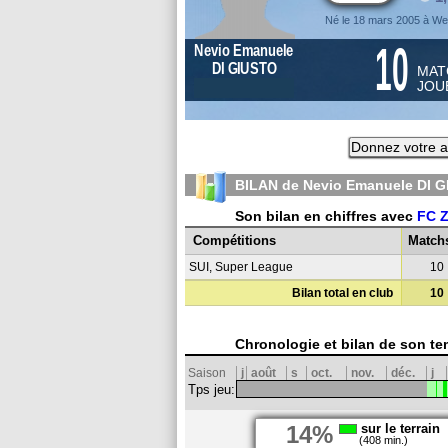
Né le 18 mars 2005 à We
10
Nevio Emanuele
DI GIUSTO
MAT
JOU
Donnez votre a
BILAN de Nevio Emanuele DI G
Son bilan en chiffres avec
FC Z
Compétitions
Match
SUI, Super League
10
Bilan total en club
10
Chronologie et bilan de son te
Saison
j
août
s
oct.
nov.
déc.
j
Tps jeu:
14%
sur le terrain
(408 min.)