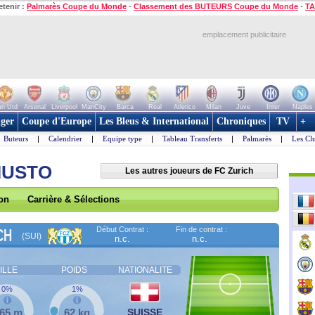
etenir :
Palmarès Coupe du Monde
-
Classement des BUTEURS Coupe du Monde
-
TA
emplacement publicitaire
n Utd
Arsenal
Liverpool
ManCity
Barca
Real
Atletico
Milan
Juve
Inter
Naples
ger
Coupe d'Europe
Les Bleus & International
Chroniques
TV
+
Buteurs
|
Calendrier
|
Equipe type
|
Tableau Transferts
|
Palmarès
|
Les Cl
GIUSTO
Les autres joueurs de FC Zurich
son
Carrière & Sélections
Début Contrat :
Fin de contrat :
CH
(SUI)
n.c.
n.c.
ILLE
POIDS
NATIONALITE
0%
1%
,65 m
62 kg
SUISSE