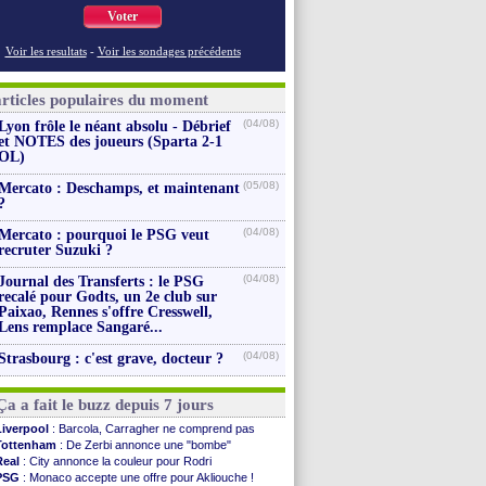
Voter
Voir les resultats
-
Voir les sondages précédents
articles populaires du moment
(04/08)
Lyon frôle le néant absolu - Débrief
et NOTES des joueurs (Sparta 2-1
OL)
(05/08)
Mercato : Deschamps, et maintenant
?
(04/08)
Mercato : pourquoi le PSG veut
recruter Suzuki ?
(04/08)
Journal des Transferts : le PSG
recalé pour Godts, un 2e club sur
Paixao, Rennes s'offre Cresswell,
Lens remplace Sangaré...
(04/08)
Strasbourg : c'est grave, docteur ?
Ça a fait le buzz depuis 7 jours
Liverpool
: Barcola, Carragher ne comprend pas
Tottenham
: De Zerbi annonce une "bombe"
Real
: City annonce la couleur pour Rodri
PSG
: Monaco accepte une offre pour Akliouche !