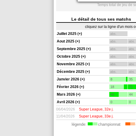
Temps total de jeu de s
Le détail de tous ses matchs
cliquez sur la ligne d'un mois 
Juillet 2025 (+)
abs.
Aout 2025 (+)
abs.
abs.
Septembre 2025 (+)
abs.
abs.
Octobre 2025 (+)
abs.
abs.
Novembre 2025 (+)
abs.
abs.
Décembre 2025 (+)
abs.
abs.
Janvier 2026 (+)
8
35
Février 2026 (+)
18
71
Mars 2026 (+)
46
44
Avril 2026 (+)
0
0
06/04/2026
Super League, 32e j.
11/04/2026
Super League, 33e j.
légende:
championnat