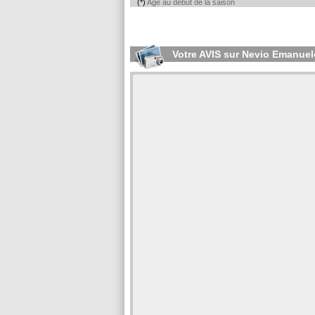
(*)
Age au début de la saison
Votre AVIS sur Nevio Emanue