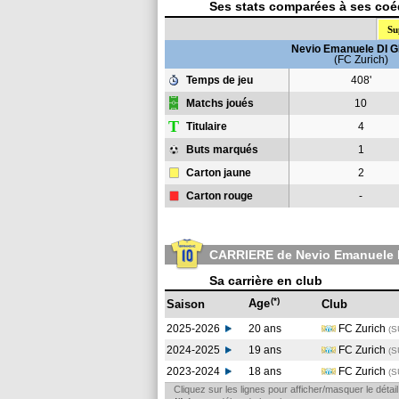
Ses stats comparées à ses coéq
Su
Nevio Emanuele DI 
(FC Zurich)
Temps de jeu
408'
Matchs joués
10
T
Titulaire
4
Buts marqués
1
Carton jaune
2
Carton rouge
-
CARRIERE de Nevio Emanuele 
Sa carrière en club
(*)
Age
Saison
Club
2025-2026
20 ans
FC Zurich
(S
2024-2025
19 ans
FC Zurich
(S
2023-2024
18 ans
FC Zurich
(S
Cliquez sur les lignes pour afficher/masquer le déta