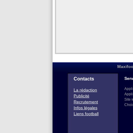
Maxifoo
Serv
Contacts
Appli
La rédaction
Appli
Publicité
Site 
Recrutement
Choi
Infos légales
Liens football