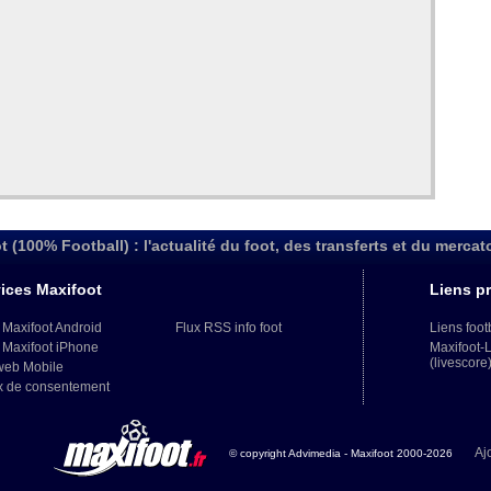
t (100% Football) : l'actualité du foot, des transferts et du mercat
ices Maxifoot
Liens pr
 Maxifoot Android
Flux RSS info foot
Liens foot
 Maxifoot iPhone
Maxifoot-
(livescore
web Mobile
x de consentement
Aj
© copyright Advimedia - Maxifoot 2000-2026