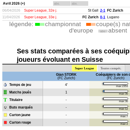
Avril 2026 (+)
abs.
abs.
06/04/2026
Super League, 32e j.
St Gall
2-1
FC Zurich
11/04/2026
Super League, 33e j.
FC Zurich
0-1
Lugano
légende:
championnat
coupe(s) na
d'europe
absent
abs.
Ses stats comparées à ses coéquipi
joueurs évoluant en Suisse
Super League
Toutes compét.
Gian STORK
Coéquipiers de son 
(FC Zurich)
(FC Zurich)
Temps de jeu
4'
max:2353
Matchs joués
1
max:30
T
Titulaire
-
max:30
Buts marqués
-
max:12
Carton jaune
-
max:7
Carton rouge
-
max:2