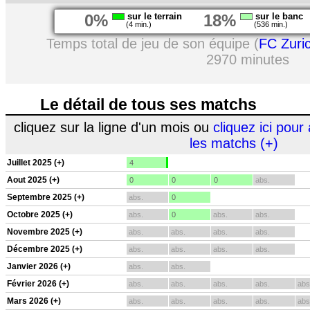
0%
sur le terrain
18%
sur le banc
(4 min.)
(536 min.)
Temps total de jeu de son équipe (
FC Zuri
2970 minutes
Le détail de tous ses matchs
cliquez sur la ligne d'un mois ou
cliquez ici pour 
les matchs (+)
Juillet 2025 (+)
4
Aout 2025 (+)
0
0
0
abs.
Septembre 2025 (+)
abs.
0
Octobre 2025 (+)
abs.
0
abs.
abs.
Novembre 2025 (+)
abs.
abs.
abs.
abs.
Décembre 2025 (+)
abs.
abs.
abs.
abs.
Janvier 2026 (+)
abs.
abs.
Février 2026 (+)
abs.
abs.
abs.
abs.
abs
Mars 2026 (+)
abs.
abs.
abs.
abs.
abs