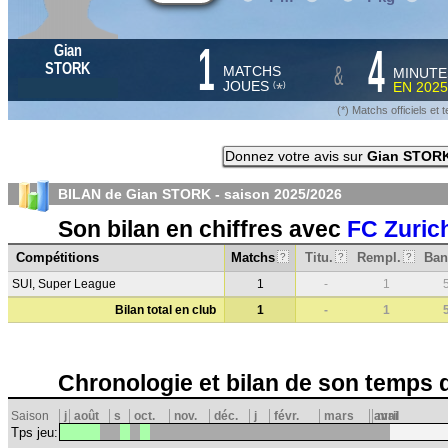
1
4
Gian
&
STORK
MATCHS
MINUTE
JOUES
EN
2025
*
(
)
(*) Matchs officiels e
Donnez votre avis sur
Gian STOR
BILAN de Gian STORK - saison
2025/2026
Son bilan en chiffres avec
FC Zuric
Compétitions
Matchs
Titu.
Rempl.
Ban
?
?
?
SUI, Super League
1
-
1
Bilan total en club
1
-
1
Chronologie et bilan de son temps 
Saison
j
août
s
oct.
nov.
déc.
j
févr.
mars
avril
mai
Tps jeu: