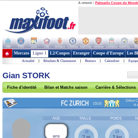
A retenir :
Palmarès Coupe du Mond
OM
PSG
Lyon
Lille
Monaco
Chelsea
Man Utd
Arsenal
Liverpool
ManCity
Ba
+ de clubs
Mercato
Ligue 1
L2/Coupes
Etranger
Coupe d'Europe
Les B
Actualité
|
Résultats & Classement
|
Buteurs
|
Calendrier
|
Equipe
Gian STORK
Fiche d'identité
Bilan et Matchs saison
Carrière & Sélections
Début Co
FC ZURICH
(SUI)
n.
AGE
TAILLE
POIDS
N
ans
? m
? kg