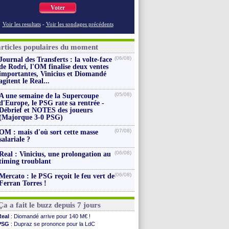
Voter
Voir les resultats
-
Voir les sondages précédents
articles populaires du moment
(06/08)
Journal des Transferts : la volte-face
de Rodri, l'OM finalise deux ventes
importantes, Vinicius et Diomandé
agitent le Real...
(05/08)
A une semaine de la Supercoupe
d'Europe, le PSG rate sa rentrée -
Débrief et NOTES des joueurs
(Majorque 3-0 PSG)
(07/08)
OM : mais d'où sort cette masse
salariale ?
(06/08)
Real : Vinicius, une prolongation au
timing troublant
(06/08)
Mercato : le PSG reçoit le feu vert de
Ferran Torres !
Ça a fait le buzz depuis 7 jours
Real
: Diomandé arrive pour 140 M€ !
PSG
: Dupraz se prononce pour la LdC