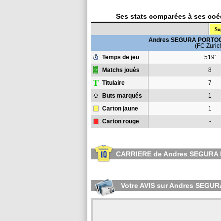
Ses stats comparées à ses coéq
Su
Andres SEGURA PORT
(FC Zuric
Temps de jeu
519'
Matchs joués
8
T
Titulaire
7
Buts marqués
1
Carton jaune
1
Carton rouge
-
CARRIERE de Andres SEGUR
Votre AVIS sur Andres SE