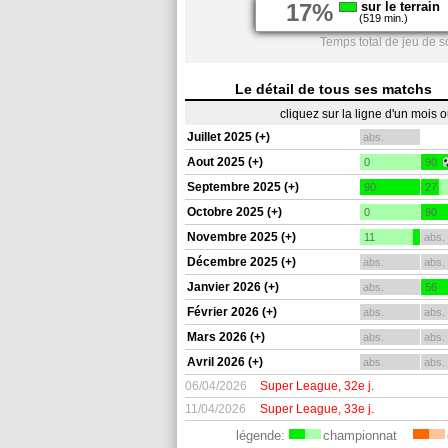
17%
sur le terrain
(519 min.)
Temps total de jeu de s
Le détail de tous ses matchs
cliquez sur la ligne d'un mois 
Juillet 2025 (+)
abs.
Aout 2025 (+)
0
90
Septembre 2025 (+)
90
27
Octobre 2025 (+)
0
90
Novembre 2025 (+)
11
abs.
Décembre 2025 (+)
abs.
abs.
Janvier 2026 (+)
abs.
56
Février 2026 (+)
abs.
abs.
Mars 2026 (+)
abs.
abs.
Avril 2026 (+)
abs.
abs.
06/04/2026
Super League, 32e j.
11/04/2026
Super League, 33e j.
légende:
championnat