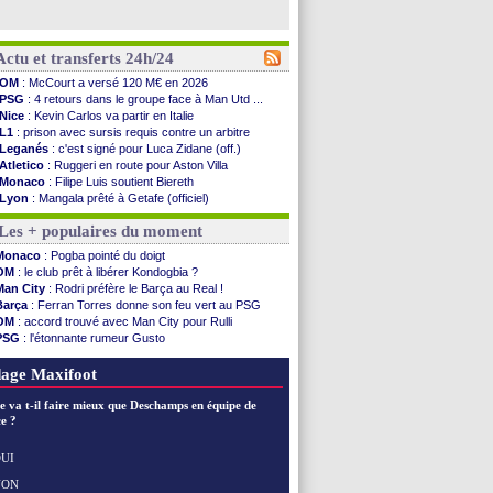
Actu et transferts 24h/24
OM
: McCourt a versé 120 M€ en 2026
PSG
: 4 retours dans le groupe face à Man Utd ...
Nice
: Kevin Carlos va partir en Italie
L1
: prison avec sursis requis contre un arbitre
Leganés
: c'est signé pour Luca Zidane (off.)
Atletico
: Ruggeri en route pour Aston Villa
Monaco
: Filipe Luis soutient Biereth
Lyon
: Mangala prêté à Getafe (officiel)
PSG
: Nsoki va signer en Croatie
Les + populaires du moment
Arsenal
: Naples vise Gabriel Jesus
Real
: Mastantuono prêté à la Fiorentina (off.)
Monaco
: Pogba pointé du doigt
Man City
: accord avec le Barça pour Rodri ?
OM
: le club prêt à libérer Kondogbia ?
Rennes
: Haise a prolongé (officiel)
Man City
: Rodri préfère le Barça au Real !
Palace
: Tomiyasu a convaincu (officiel)
Barça
: Ferran Torres donne son feu vert au PSG
OM
: B. Genesio - "ce n'est pas idéal"
OM
: accord trouvé avec Man City pour Rulli
TFC
: Sion Oppong signe pour 4 ans (officiel)
PSG
: l'étonnante rumeur Gusto
PSG
: Liverpool va proposer 115 M€ pour ...
OM
: une offre pour Bulka
Norvège
: la démission d'Infantino réclamée
Ouganda
: Owori battu à mort à Kampala
age Maxifoot
PSG
: Mbaye, deux pistes se détachent
Monaco
: Filipe Luis veut remplacer Akliouche
e va t-il faire mieux que Deschamps en équipe de
Grenade
: Luca Zidane va changer de club
e ?
Juve
: Zhegrova très clair sur son futur
OM
: Aguerd, le plan B de Naples
UI
Arsenal
: Guimarães a signé son contrat
NON
Voir les brèves précédentes