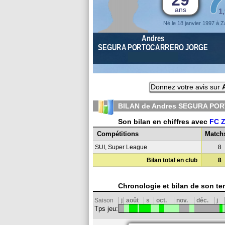
29
ans
1
Né le 18 janvier 1997 à Z
Andres
SEGURA PORTOCARRERO JORGE
Donnez votre avis sur
BILAN de Andres SEGURA PO
Son bilan en chiffres avec
FC Z
Compétitions
Match
SUI, Super League
8
Bilan total en club
8
Chronologie et bilan de son te
Saison
j
août
s
oct.
nov.
déc.
j
Tps jeu: