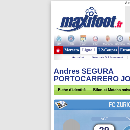
A r
OM
PSG
Lyon
Lille
Monaco
Chelsea
Ma
+ de clubs
Mercato
Ligue 1
L2/Coupes
Etran
Actualité
|
Résultats & Classement
|
Andres SEGURA
PORTOCARRERO J
Fiche d'identité
Bilan et Matchs sai
FC ZURI
AGE
TA