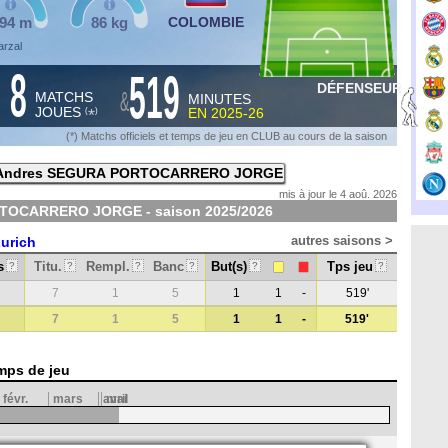
,94 m
86 kg
COLOMBIE
arzal
8
519
DÉFENSEUR
&
MATCHS
MINUTES
JOUES
EN
2025-26
*
(
)
(*) Matchs officiels et temps de jeu en CLUB au cours de la saison
Andres SEGURA PORTOCARRERO JORGE
mis à jour le 4 aoû. 2026
RTOCARRERO JORGE - saison
2025/2026
autres saisons >
urich
s
Titu.
Rempl.
Banc
But(s)
Tps jeu
?
?
?
?
?
?
7
1
5
1
1
-
519'
7
1
5
1
1
-
519'
mps de jeu
févr.
mars
avril
mai