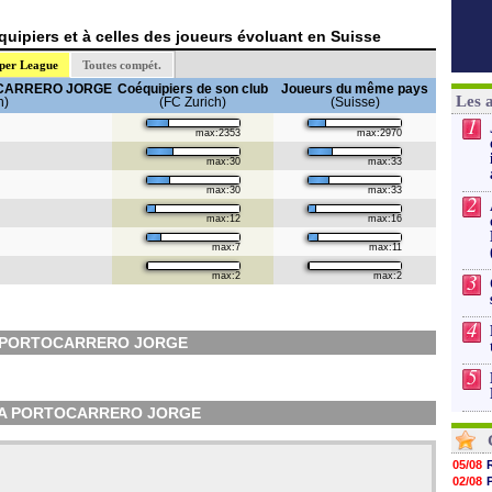
uipiers et à celles des joueurs évoluant en Suisse
per League
Toutes compét.
OCARRERO JORGE
Coéquipiers de son club
Joueurs du même pays
Les 
h)
(FC Zurich)
(Suisse)
1
max:2353
max:2970
max:30
max:33
max:30
max:33
2
max:12
max:16
max:7
max:11
3
max:2
max:2
4
A PORTOCARRERO JORGE
5
GURA PORTOCARRERO JORGE
05/08
02/08