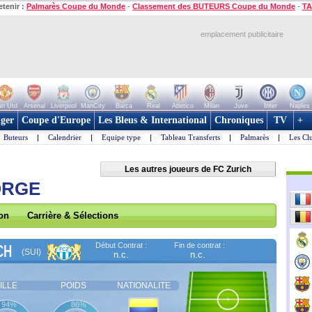
etenir :
Palmarès Coupe du Monde
-
Classement des BUTEURS Coupe du Monde
-
TA
emplacement publicitaire
n Utd
Arsenal
Liverpool
ManCity
Barca
Real
Atletico
Milan
Juve
Inter
Naples
ger
Coupe d'Europe
Les Bleus & International
Chroniques
TV
+
Buteurs
|
Calendrier
|
Equipe type
|
Tableau Transferts
|
Palmarès
|
Les Cl
Les autres joueurs de FC Zurich
ORGE
son
Carrière & Sélections
Début Contrat :
Fin de contrat :
CH
(SUI)
n.c.
n.c.
ILLE
POIDS
NATIONALITE
94%
86%