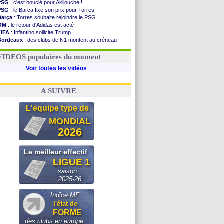
PSG
: c'est bouclé pour Akliouche !
PSG
: le Barça fixe son prix pour Torres
Barça
: Torres souhaite rejoindre le PSG !
OM
: le retour d'Adidas est acté
FIFA
: Infantino sollicite Trump
Bordeaux
: des clubs de N1 montent au créneau
Argentine
: quand Medina recadre... sa mère
Real
: le démenti de Leipzig pour Diomandé
VIDEOS populaires du moment
Voir toutes les vidéos
A SUIVRE
L'equipe type de
MONDIAL
2026
Le meilleur effectif
LIGUE 1
saison
2025-26
Indice MF :
l'état de
FORME
des clubs en europe