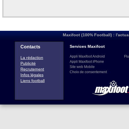
Maxifoot (100% Football) : l'actua
Services Maxifoot
Contacts
Appli Maxifoot Android
Flu
La rédaction
Appli Maxifoot iPhone
Publicité
Site web Mobile
Recrutement
Choix de consentement
Infos légales
Liens football