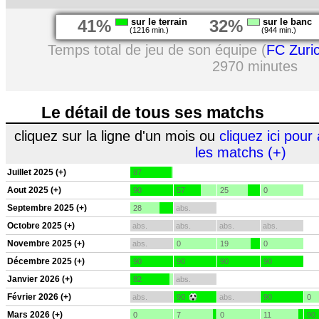
41%
sur le terrain
32%
sur le banc
(1216 min.)
(944 min.)
Temps total de jeu de son équipe (
FC Zuri
2970 minutes
Le détail de tous ses matchs
cliquez sur la ligne d'un mois ou
cliquez ici pour 
les matchs (+)
Juillet 2025 (+)
87
Aout 2025 (+)
90
57
25
0
Septembre 2025 (+)
28
abs.
Octobre 2025 (+)
abs.
abs.
abs.
abs.
Novembre 2025 (+)
abs.
0
19
0
Décembre 2025 (+)
90
90
90
90
Janvier 2026 (+)
82
abs.
Février 2026 (+)
abs.
90
abs.
90
0
Mars 2026 (+)
0
7
0
11
90