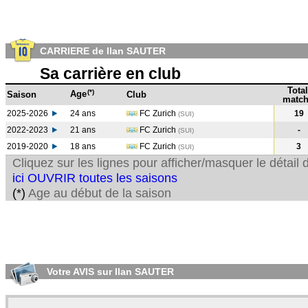
CARRIERE de Ilan SAUTER
Sa carrière en club
Total
(*)
Age
Saison
Club
match
2025-2026
24 ans
FC Zurich
19
(SUI)
2022-2023
21 ans
FC Zurich
-
(SUI
)
2019-2020
18 ans
FC Zurich
3
(SUI
)
Cliquez sur les lignes pour afficher/masquer le détai
ici OUVRIR toutes les saisons
(*)
Age au début de la saison
Votre AVIS sur Ilan SAUTER