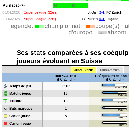
Avril 2026 (+)
90
90
06/04/2026
Super League, 32e j.
St Gall
2-1
FC Zurich
11/04/2026
Super League, 33e j.
FC Zurich
0-1
Lugano
légende:
championnat
coupe(s) na
d'europe
absent
abs.
Ses stats comparées à ses coéquipi
joueurs évoluant en Suisse
Super League
Toutes compét.
Ilan SAUTER
Coéquipiers de son 
(FC Zurich)
(FC Zurich)
Temps de jeu
1216'
max:2353
Matchs joués
19
max:30
T
Titulaire
13
max:30
Buts marqués
1
max:12
Carton jaune
5
max:7
Carton rouge
-
max:2