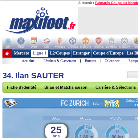
A retenir :
Palmarès Coupe du Mond
OM
PSG
Lyon
Lille
Monaco
Chelsea
Man Utd
Arsenal
Liverpool
ManCity
Ba
+ de clubs
Mercato
Ligue 1
L2/Coupes
Etranger
Coupe d'Europe
Les B
Actualité
|
Résultats & Classement
|
Buteurs
|
Calendrier
|
Equipe
34. Ilan SAUTER
Fiche d'identité
Bilan et Matchs saison
Carrière & Sélections
Début Co
FC ZURICH
(SUI)
n.
AGE
TAILLE
POIDS
N
25
64%
86%
ans
1,86 m
86 kg