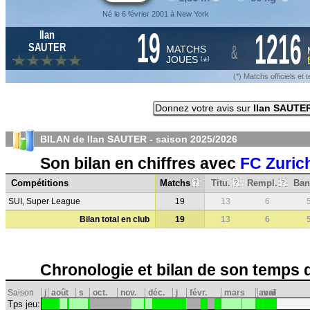
Né le 6 février 2001 à New York
19
1216
Ilan
&
SAUTER
MATCHS
JOUES
*
(
)
(*) Matchs officiels e
Donnez votre avis sur
Ilan SAUTE
BILAN de Ilan SAUTER - saison
2025/2026
Son bilan en chiffres avec
FC Zuric
Compétitions
Matchs
Titu.
Rempl.
Ban
?
?
?
SUI, Super League
19
13
6
Bilan total en club
19
13
6
Chronologie et bilan de son temps 
Saison
j
août
s
oct.
nov.
déc.
j
févr.
mars
avril
mai
Tps jeu: