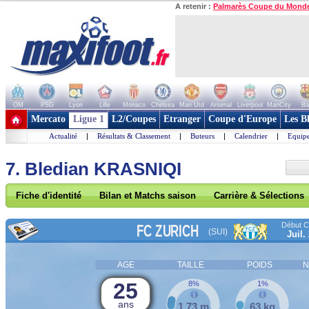
A retenir :
Palmarès Coupe du Mond
OM
PSG
Lyon
Lille
Monaco
Chelsea
Man Utd
Arsenal
Liverpool
ManCity
Ba
+ de clubs
Mercato
Ligue 1
L2/Coupes
Etranger
Coupe d'Europe
Les B
Actualité
|
Résultats & Classement
|
Buteurs
|
Calendrier
|
Equipe
7. Bledian KRASNIQI
Fiche d'identité
Bilan et Matchs saison
Carrière & Sélections
Début Co
FC ZURICH
(SUI)
Juil.
AGE
TAILLE
POIDS
N
25
8%
1%
ans
1,73 m
63 kg