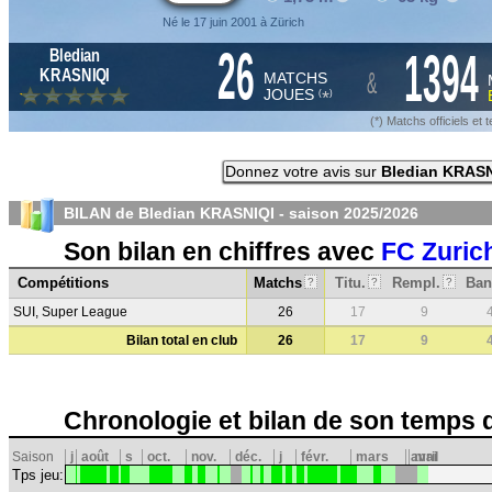
Né le 17 juin 2001 à Zürich
26
1394
Bledian
&
KRASNIQI
MATCHS
JOUES
*
(
)
(*) Matchs officiels e
Donnez votre avis sur
Bledian KRASN
BILAN de Bledian KRASNIQI - saison
2025/2026
Son bilan en chiffres avec
FC Zuric
Compétitions
Matchs
Titu.
Rempl.
Ban
?
?
?
SUI, Super League
26
17
9
Bilan total en club
26
17
9
Chronologie et bilan de son temps 
Saison
j
août
s
oct.
nov.
déc.
j
févr.
mars
avril
mai
Tps jeu: