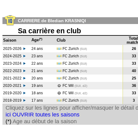
CARRIERE de Bledian KRASNIQI
Sa carrière en club
Total
(*)
Age
Saison
Club
match
2025-2026
24 ans
FC Zurich
26
(SUI)
2024-2025
23 ans
FC Zurich
33
(SUI
)
2023-2024
22 ans
FC Zurich
33
(SUI
)
2022-2023
21 ans
FC Zurich
40
(SUI
)
2021-2022
20 ans
FC Zurich
25
(SUI
)
2020-2021
19 ans
FC Wil
36
(SUI, d2)
2019-2020
18 ans
FC Wil
33
(SUI, d2)
2018-2019
17 ans
FC Zurich
3
(SUI
)
Cliquez sur les lignes pour afficher/masquer le détai
ici OUVRIR toutes les saisons
(*)
Age au début de la saison