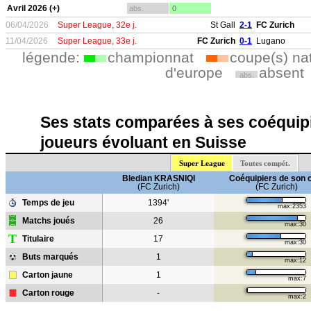
Avril 2026 (+)
abs.
0
06/04/2026
Super League, 32e j.
St Gall
2-1
FC Zurich
11/04/2026
Super League, 33e j.
FC Zurich
0-1
Lugano
légende:
championnat
coupe(s) na
d'europe
absent
abs.
Ses stats comparées à ses coéquipi
joueurs évoluant en Suisse
Super League
Toutes compét.
Bledian KRASNIQI
Coéquipiers de son 
(FC Zurich)
(FC Zurich)
Temps de jeu
1394'
max:2353
Matchs joués
26
max:30
T
Titulaire
17
max:30
Buts marqués
1
max:12
Carton jaune
1
max:7
Carton rouge
-
max:2