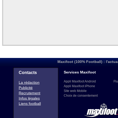
Maxifoot (100% Football) : l'actua
Services Maxifoot
Contacts
Appli Maxifoot Android
Flu
La rédaction
Appli Maxifoot iPhone
Publicité
Site web Mobile
Recrutement
Choix de consentement
Infos légales
Liens football