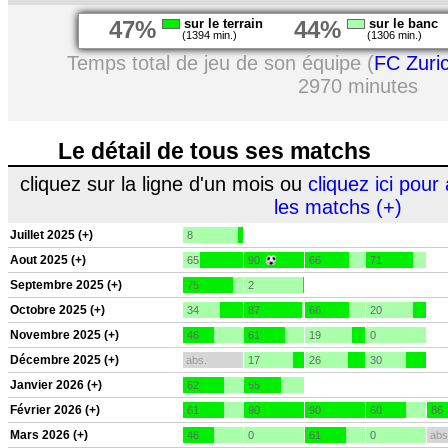
47%
sur le terrain
44%
sur le banc
(1394 min.)
(1306 min.)
Temps total de jeu de son équipe (
FC Zuri
2970 minutes
Le détail de tous ses matchs
cliquez sur la ligne d'un mois ou
cliquez ici pour 
les matchs (+)
Juillet 2025 (+)
8
Aout 2025 (+)
65
90
66
71
Septembre 2025 (+)
75
2
Octobre 2025 (+)
34
87
66
20
Novembre 2025 (+)
46
61
19
0
Décembre 2025 (+)
abs.
17
26
30
Janvier 2026 (+)
62
55
Février 2026 (+)
61
90
90
60
86
Mars 2026 (+)
46
0
61
0
abs